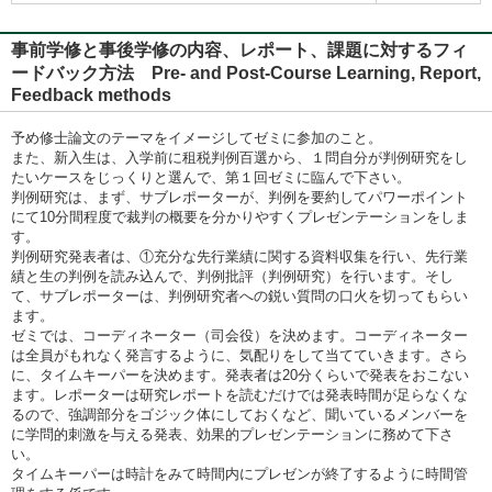
事前学修と事後学修の内容、レポート、課題に対するフィ
ードバック方法 Pre- and Post-Course Learning, Report,
Feedback methods
予め修士論文のテーマをイメージしてゼミに参加のこと。
また、新入生は、入学前に租税判例百選から、１問自分が判例研究をし
たいケースをじっくりと選んで、第１回ゼミに臨んで下さい。
判例研究は、まず、サブレポーターが、判例を要約してパワーポイント
にて10分間程度で裁判の概要を分かりやすくプレゼンテーションをしま
す。
判例研究発表者は、①充分な先行業績に関する資料収集を行い、先行業
績と生の判例を読み込んで、判例批評（判例研究）を行います。そし
て、サブレポーターは、判例研究者への鋭い質問の口火を切ってもらい
ます。
ゼミでは、コーディネーター（司会役）を決めます。コーディネーター
は全員がもれなく発言するように、気配りをして当てていきます。さら
に、タイムキーパーを決めます。発表者は20分くらいで発表をおこない
ます。レポーターは研究レポートを読むだけでは発表時間が足らなくな
るので、強調部分をゴジック体にしておくなど、聞いているメンバーを
に学問的刺激を与える発表、効果的プレゼンテーションに務めて下さ
い。
タイムキーパーは時計をみて時間内にプレゼンが終了するように時間管