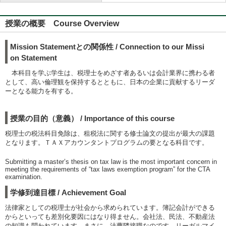
授業の概要 Course Overview
Mission Statementとの関係性 / Connection to our Missi
on Statement
本科目を学ぶ学生は、税理士をめざす者あるいは会計業界に携わる者
として、高い倫理観を保持するとともに、日本の企業に貢献するリーダ
ーとなる能力を有する。
授業の目的（意義） / Importance of this course
税理士の税法科目免除は、租税法に関する修士論文の提出が最大の課題
となります。ＴＡＸアカウンタントプログラムの要となる科目です。
Submitting a master’s thesis on tax law is the most important concern in
meeting the requirements of “tax laws exemption program” for the CTA
examination.
学修到達目標 / Achievement Goal
法律家としての税理士が社会から求められています。簿記会計ができる
からといっても差別化要因にはなり得ません。会社法、民法、不動産法
の知識も問われています。まさに、法曹隣接職なのです。リーガルマイ