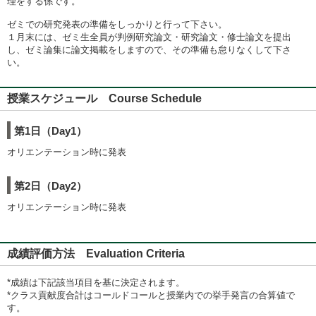
理をする係です。
ゼミでの研究発表の準備をしっかりと行って下さい。
１月末には、ゼミ生全員が判例研究論文・研究論文・修士論文を提出
し、ゼミ論集に論文掲載をしますので、その準備も怠りなくして下さ
い。
授業スケジュール Course Schedule
第1日（Day1）
オリエンテーション時に発表
第2日（Day2）
オリエンテーション時に発表
成績評価方法 Evaluation Criteria
*成績は下記該当項目を基に決定されます。
*クラス貢献度合計はコールドコールと授業内での挙手発言の合算値で
す。