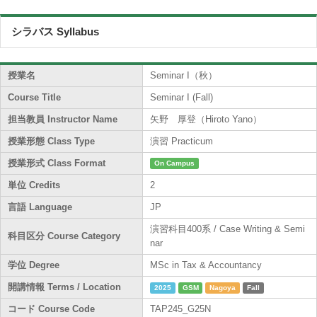
シラバス Syllabus
授業名
Seminar I（秋）
Course Title
Seminar I (Fall)
担当教員 Instructor Name
矢野 厚登（Hiroto Yano）
授業形態 Class Type
演習 Practicum
授業形式 Class Format
On Campus
単位 Credits
2
言語 Language
JP
演習科目400系 / Case Writing & Semi
科目区分 Course Category
nar
学位 Degree
MSc in Tax & Accountancy
開講情報 Terms / Location
2025
GSM
Nagoya
Fall
コード Course Code
TAP245_G25N