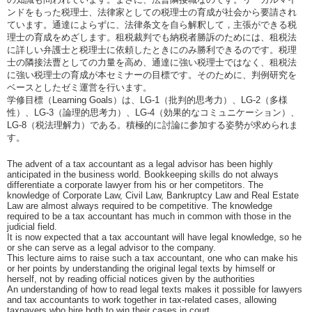
ンドをもった税理士、法律家としての税理士の育成が社会から要請され
ています。通達によらずに、法律条文を自ら解釈して，主張ができる税
理士の育成をめざします。租税裁判でも納税者勝訴のためには、租税法
に詳しい弁護士と税理士に依頼したときにのみ勝利できるのです。税理
士の隣接法曹としての力量を高め、通達に強い税理士ではなく、租税法
に強い税理士の育成が本セミナーの目標です。そのために、判例研究を
ベースとしたゼミ運営を行います。
学修目標（Learning Goals）は、LG-1（批判的思考力）、LG-2（多様
性）、LG-3（論理的思考力）、LG-4（効果的なコミュニケーション）、
LG-8（税法理解力）である。積極的に討論に参加する姿勢が求められま
す。
The advent of a tax accountant as a legal advisor has been highly
anticipated in the business world. Bookkeeping skills do not always
differentiate a corporate lawyer from his or her competitors. The
knowledge of Corporate Law, Civil Law, Bankruptcy Law and Real Estate
Law are almost always required to be competitive. The knowledge
required to be a tax accountant has much in common with those in the
judicial field.
It is now expected that a tax accountant will have legal knowledge, so he
or she can serve as a legal advisor to the company.
This lecture aims to raise such a tax accountant, one who can make his
or her points by understanding the original legal texts by himself or
herself, not by reading official notices given by the authorities
An understanding of how to read legal texts makes it possible for lawyers
and tax accountants to work together in tax-related cases, allowing
taxpayers who hire both to win their cases in court.