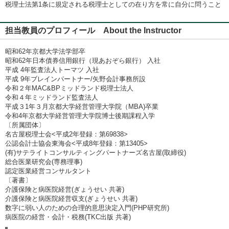
税理士法第1条に規定される税理士としての在り方を常に自分に問うこと
担当教員のプロフィール About the Instructor
昭和62年京都大学法学部卒
昭和62年日本債券信用銀行（現あおぞら銀行） 入社
平成 4年監査法人トーマツ 入社
平成 9年ブレインパートナー/矢野会計事務所設
令和２年MAC&BPミッドランド税理士法人
令和４年ミッドランド監査法人
平成３1年３月京都大学経営管理大学院（MBA)卒業
令和4年京都大学経営管理大学院博士後期課程入学
〔所属団体〕
名古屋税理士会<平成2年登録：第69838>
公認会計士協会東海会<平成8年登録：第13405>
(有)サテライトコンサルティングパートナーズ名古屋(取締役)
総合医業研究会(専務理事)
認定医業経営コンサルタント
〔著書〕
介護保険と病医院経営(ぎょうせい 共著)
介護保険と病医院経営収支(ぎょうせい 共著)
数字に弱い人のための合理的意思決定入門(PHP研究所)
病医院の経営・会計・税務(TKC出版 共著)