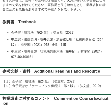
ゼミの評価は、合格・不合格の２段階です。欠席が多いと不合格になり
ますので気を付けてください。事務局と良く連絡をとり、業務多忙の場
合に公欠も取扱もありますので手続きをお取り下さい。
教科書 Textbook
金子宏「租税法（第24版）」弘文堂（2021）
中里実・佐藤英明・増井良啓・渋谷雅弘編「租税判例百選（第7
版）」有斐閣（2021）978－641－115
中里実・増井良啓「租税法判例六法（第6版）」有斐閣（2024）
978-464100151
参考文献・資料 Additional Readings and Resource
【１】金子宏『租税法 第24版』（弘文堂、2021）
【２】金子宏ほか『ケースブック租税法 第５版』（弘文堂、2019）
授業調査に対するコメント Comment on Course Evaluat
ion