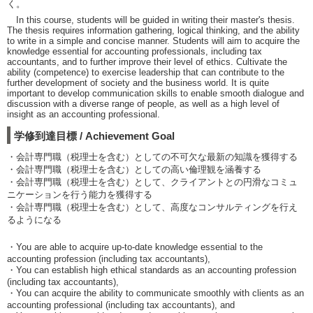
く。
In this course, students will be guided in writing their master's thesis.
The thesis requires information gathering, logical thinking, and the ability
to write in a simple and concise manner. Students will aim to acquire the
knowledge essential for accounting professionals, including tax
accountants, and to further improve their level of ethics. Cultivate the
ability (competence) to exercise leadership that can contribute to the
further development of society and the business world. It is quite
important to develop communication skills to enable smooth dialogue and
discussion with a diverse range of people, as well as a high level of
insight as an accounting professional.
学修到達目標 / Achievement Goal
・会計専門職（税理士を含む）としての不可欠な最新の知識を獲得する
・会計専門職（税理士を含む）としての高い倫理観を涵養する
・会計専門職（税理士を含む）として、クライアントとの円滑なコミュ
ニケーションを行う能力を獲得する
・会計専門職（税理士を含む）として、高度なコンサルティングを行え
るようになる
・You are able to acquire up-to-date knowledge essential to the
accounting profession (including tax accountants),
・You can establish high ethical standards as an accounting profession
(including tax accountants),
・You can acquire the ability to communicate smoothly with clients as an
accounting professional (including tax accountants), and