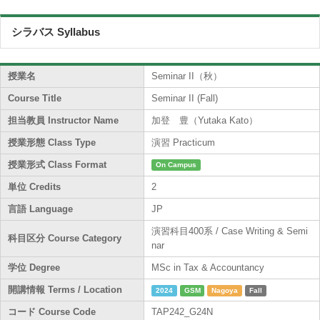
シラバス Syllabus
授業名
Seminar II（秋）
Course Title
Seminar II (Fall)
担当教員 Instructor Name
加登 豊（Yutaka Kato）
授業形態 Class Type
演習 Practicum
授業形式 Class Format
On Campus
単位 Credits
2
言語 Language
JP
演習科目400系 / Case Writing & Semi
科目区分 Course Category
nar
学位 Degree
MSc in Tax & Accountancy
開講情報 Terms / Location
2024
GSM
Nagoya
Fall
コード Course Code
TAP242_G24N