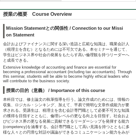
授業の概要 Course Overview
Mission Statementとの関係性 / Connection to our Missi
on Statement
会計およびファイナンスに関する深い造詣と広範な知識は、職業会計人
（税理士を含む）となるためには不可欠である。本セミナーを通じて、
学生はビジネス界や社会の発展をもたらす高い倫理観を持つリーダーへ
と成長できる。
Extensive knowledge of accounting and finance are essential for
becoming a professional accountant (including tax accountants). Through
this seminar, students will be able to become highly ethical leaders who
will contribute to the business society.
授業の目的（意義） / Importance of this course
本科目では、修士論文の執筆指導を行う。論文作成のためには、情報の
収集、ロジカル・シンキング、加えて、平易で簡明な文章作成能力が要
求される。受講生は、税理士を含む会計専門職として必要不可欠な知識
の獲得を目指すとともに、倫理レベルの更なる向上を目指す。社会およ
びビジネス界の更なる発展に貢献できるリーダーシップを発揮する能力
(competency)を涵養する。会計専門職として高い見識を持つとともに多
様な人々との円滑な対話や議論ができるコミュニケーション能力をみが