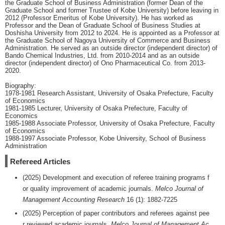
the Graduate School of Business Administration (former Dean of the
Graduate School and former Trustee of Kobe University) before leaving in
2012 (Professor Emeritus of Kobe University). He has worked as
Professor and the Dean of Graduate School of Business Studies at
Doshisha University from 2012 to 2024. He is appointed as a Professor at
the Graduate School of Nagoya University of Commerce and Business
Administration. He served as an outside director (independent director) of
Bando Chemical Industries, Ltd. from 2010-2014 and as an outside
director (independent director) of Ono Pharmaceutical Co. from 2013-
2020.
Biography:
1978-1981 Research Assistant, University of Osaka Prefecture, Faculty
of Economics
1981-1985 Lecturer, University of Osaka Prefecture, Faculty of
Economics
1985-1988 Associate Professor, University of Osaka Prefecture, Faculty
of Economics
1988-1997 Associate Professor, Kobe University, School of Business
Administration
Refereed Articles
(2025) Development and execution of referee training programs f
or quality improvement of academic journals.
Melco Journal of
Management Accounting Research
16 (1): 1882-7225
(2025) Perception of paper contributors and referees against pee
r reviewed academic journals.
Melco Journal of Management Ac