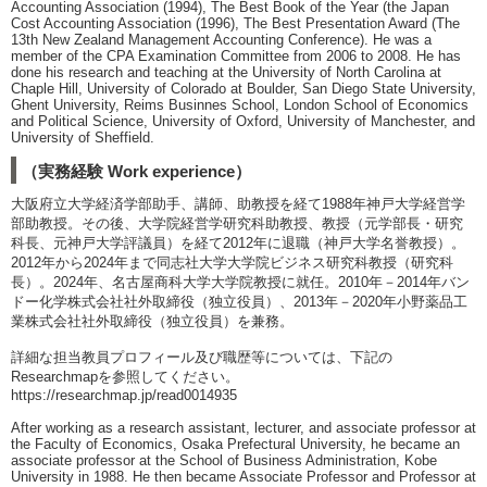
Accounting Association (1994), The Best Book of the Year (the Japan
Cost Accounting Association (1996), The Best Presentation Award (The
13th New Zealand Management Accounting Conference). He was a
member of the CPA Examination Committee from 2006 to 2008. He has
done his research and teaching at the University of North Carolina at
Chaple Hill, University of Colorado at Boulder, San Diego State University,
Ghent University, Reims Businnes School, London School of Economics
and Political Science, University of Oxford, University of Manchester, and
University of Sheffield.
（実務経験 Work experience）
大阪府立大学経済学部助手、講師、助教授を経て1988年神戸大学経営学
部助教授。その後、大学院経営学研究科助教授、教授（元学部長・研究
科長、元神戸大学評議員）を経て2012年に退職（神戸大学名誉教授）。
2012年から2024年まで同志社大学大学院ビジネス研究科教授（研究科
長）。2024年、名古屋商科大学大学院教授に就任。2010年－2014年バン
ドー化学株式会社社外取締役（独立役員）、2013年－2020年小野薬品工
業株式会社社外取締役（独立役員）を兼務。
詳細な担当教員プロフィール及び職歴等については、下記の
Researchmapを参照してください。
https://researchmap.jp/read0014935
After working as a research assistant, lecturer, and associate professor at
the Faculty of Economics, Osaka Prefectural University, he became an
associate professor at the School of Business Administration, Kobe
University in 1988. He then became Associate Professor and Professor at