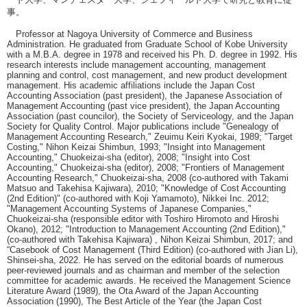
事。
Professor at Nagoya University of Commerce and Business
Administration. He graduated from Graduate School of Kobe University
with a M.B.A. degree in 1978 and received his Ph. D. degree in 1992. His
research interests include management accounting, management
planning and control, cost management, and new product development
management. His academic affiliations include the Japan Cost
Accounting Association (past president), the Japanese Association of
Management Accounting (past vice president), the Japan Accounting
Association (past councilor), the Society of Serviceology, and the Japan
Society for Quality Control. Major publications include "Genealogy of
Management Accounting Research," Zeuimu Keiri Kyokai, 1989; "Target
Costing," Nihon Keizai Shimbun, 1993; "Insight into Management
Accounting," Chuokeizai-sha (editor), 2008; "Insight into Cost
Accounting," Chuokeizai-sha (editor), 2008; "Frontiers of Management
Accounting Research," Chuokeizai-sha, 2008 (co-authored with Takami
Matsuo and Takehisa Kajiwara), 2010; "Knowledge of Cost Accounting
(2nd Edition)" (co-authored with Koji Yamamoto), Nikkei Inc. 2012;
"Management Accounting Systems of Japanese Companies,"
Chuokeizai-sha (responsible editor with Toshiro Hiromoto and Hiroshi
Okano), 2012; "Introduction to Management Accounting (2nd Edition),"
(co-authored with Takehisa Kajiwara) , Nihon Keizai Shimbun, 2017; and
“Casebook of Cost Management (Third Edition) (co-authored with Jian Li),
Shinsei-sha, 2022. He has served on the editorial boards of numerous
peer-reviewed journals and as chairman and member of the selection
committee for academic awards. He received the Management Science
Literature Award (1989), the Ota Award of the Japan Accounting
Association (1990), The Best Article of the Year (the Japan Cost