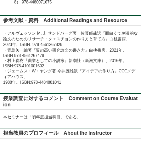
8） 978-4480071675
参考文献・資料 Additional Readings and Resource
・アルヴェッソン M. J. サンドバーグ著 佐藤郁哉訳『面白くて刺激的な
論文のためのリサーチ・クエスチョンの作り方と育て方』白桃書房、
2023年。ISBN: ‎978-4561267829
・青島矢一編著『質の高い研究論文の書き方』白桃書房、2021年。
ISBN:978-4561267478
・村上春樹『職業としての小説家』新潮社（新潮文庫）、2016年。
ISBN:978-4101001692
・ジェームス・W・ヤング著 今井茂雄訳『アイデアの作り方』CCCメデ
ィアハウス、
1988年。ISBN:978-4484881041
授業調査に対するコメント Comment on Course Evaluat
ion
本セミナーは「初年度担当科目」である。
担当教員のプロフィール About the Instructor