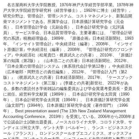
名古屋商科大学大学院教授。1976年神戸大学経営学部卒業。1978年神
戸大学大学院経営学研究科（経営学修士）。1992年に博士（経営学）。
研究分野は、管理会計、管理システム、コストマネジメント、新製品開
発マネジメントである。所属学会は、日本原価計算研究学会（元会
長）、日本管理会計学会（元副会長）、日本会計研究学会（元評議
員）、サービス学会、日本品質管理学会。主要著書には、『管理会計研
究の系譜』税務経理協会、1989年、『原価企画』日本経済新聞社、1993
年、『インサイト管理会計』中央経済社（編著）、2008年、『インサイ
ト原価計算』中央経済社（編著）、2008年、『管理会計研究のフロンテ
ィア』中央経済社（松尾貴巳・梶原武久との共著）、2010年、『原価計
算の知識（第2版）』（山本浩二との共著）日本経済新聞社、2012年、
『日本企業の管理会計システム（体系現代会計学第12巻）』中央経済社
（広本敏郎・岡野浩との責任編集）、2012年、『管理会計入門（第2
版）』（梶原武久との共著）日本経済新聞社、2017年、『ケースブック
コストマネジメント（第三版）』(李建との共著)新世社、 2022年があ
る。多数の査読付き学術雑誌の編集委員および学会賞選考委員長・委員
に就任。経営科学文献賞（1989年）、日本会計研究学会太田賞（1990
年）、日本会計研究学会太田賞（1994年）、 日本原価計算研究学会賞
（論文部門）(1994年)、日本原価計算研究学会賞（著作部門）（1996
年）、Best presentation award (The 13th New Zealand Management
Accounting Conference、2019年）を受賞している。2006年から2008年ま
で公認会計士試験出題委員。ノースカロライナ大学、コロラド大学、サ
ンディエゴ州立大学、ゲント大学（ベルギー）、ランス・ビジネススク
ール（フランス）、ロンドンスクールオブエコノミクス、オックスフォ
ード大学、マンチェスター大学、シェフィールド大学で研究と教育に従