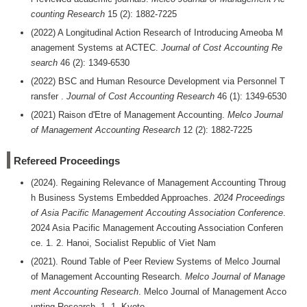
counting Research
15 (2): 1882-7225
(2022) A Longitudinal Action Research of Introducing Ameoba M
anagement Systems at ACTEC.
Journal of Cost Accounting Re
search
46 (2): 1349-6530
(2022) BSC and Human Resource Development via Personnel T
ransfer .
Journal of Cost Accounting Research
46 (1): 1349-6530
(2021) Raison d'Etre of Management Accounting.
Melco Journal
of Management Accounting Research
12 (2): 1882-7225
Refereed Proceedings
(2024). Regaining Relevance of Management Accounting Throug
h Business Systems Embedded Approaches.
2024 Proceedings
of Asia Pacific Management Accouting Association Conference
.
2024 Asia Pacific Management Accouting Association Conferen
ce. 1. 2. Hanoi, Socialist Republic of Viet Nam
(2021). Round Table of Peer Review Systems of Melco Journal
of Management Accounting Research.
Melco Journal of Manage
ment Accounting Research
. Melco Journal of Management Acco
unting Research. 1. 1. Kyoto