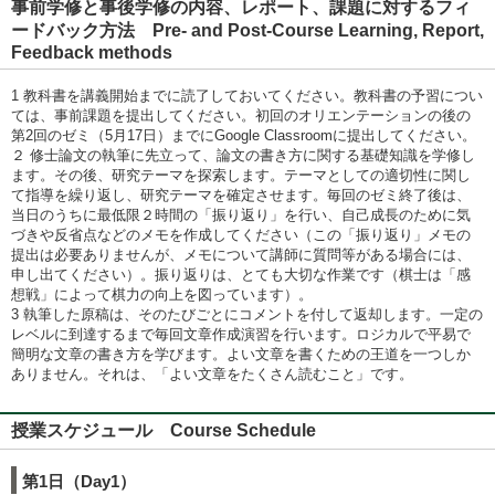
事前学修と事後学修の内容、レポート、課題に対するフィ
ードバック方法 Pre- and Post-Course Learning, Report,
Feedback methods
1 教科書を講義開始までに読了しておいてください。教科書の予習につい
ては、事前課題を提出してください。初回のオリエンテーションの後の
第2回のゼミ（5月17日）までにGoogle Classroomに提出してください。
２ 修士論文の執筆に先立って、論文の書き方に関する基礎知識を学修し
ます。その後、研究テーマを探索します。テーマとしての適切性に関し
て指導を繰り返し、研究テーマを確定させます。毎回のゼミ終了後は、
当日のうちに最低限２時間の「振り返り」を行い、自己成長のために気
づきや反省点などのメモを作成してください（この「振り返り」メモの
提出は必要ありませんが、メモについて講師に質問等がある場合には、
申し出てください）。振り返りは、とても大切な作業です（棋士は「感
想戦」によって棋力の向上を図っています）。
3 執筆した原稿は、そのたびごとにコメントを付して返却します。一定の
レベルに到達するまで毎回文章作成演習を行います。ロジカルで平易で
簡明な文章の書き方を学びます。よい文章を書くための王道を一つしか
ありません。それは、「よい文章をたくさん読むこと」です。
授業スケジュール Course Schedule
第1日（Day1）