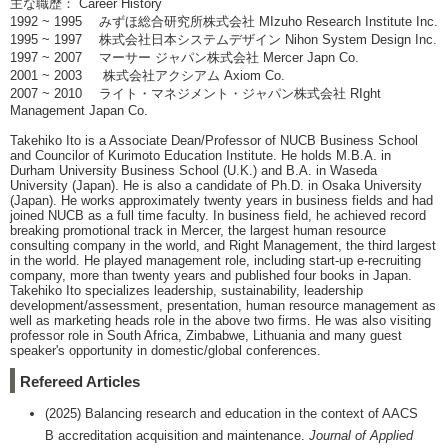
主な職歴： Career History
1992 ~ 1995 みずほ総合研究所株式会社 MIzuho Research Institute Inc.
1995 ~ 1997 株式会社日本システムデザイン Nihon System Design Inc.
1997 ~ 2007 マーサー ジャパン株式会社 Mercer Japn Co.
2001 ~ 2003 株式会社アクシアム Axiom Co.
2007 ~ 2010 ライト・マネジメント・ジャパン株式会社 RIght
Management Japan Co.
Takehiko Ito is a Associate Dean/Professor of NUCB Business School
and Councilor of Kurimoto Education Institute. He holds M.B.A. in
Durham University Business School (U.K.) and B.A. in Waseda
University (Japan). He is also a candidate of Ph.D. in Osaka University
(Japan). He works approximately twenty years in business fields and had
joined NUCB as a full time faculty. In business field, he achieved record
breaking promotional track in Mercer, the largest human resource
consulting company in the world, and Right Management, the third largest
in the world. He played management role, including start-up e-recruiting
company, more than twenty years and published four books in Japan.
Takehiko Ito specializes leadership, sustainability, leadership
development/assessment, presentation, human resource management as
well as marketing heads role in the above two firms. He was also visiting
professor role in South Africa, Zimbabwe, Lithuania and many guest
speaker's opportunity in domestic/global conferences.
Refereed Articles
(2025) Balancing research and education in the context of AACS
B accreditation acquisition and maintenance.
Journal of Applied