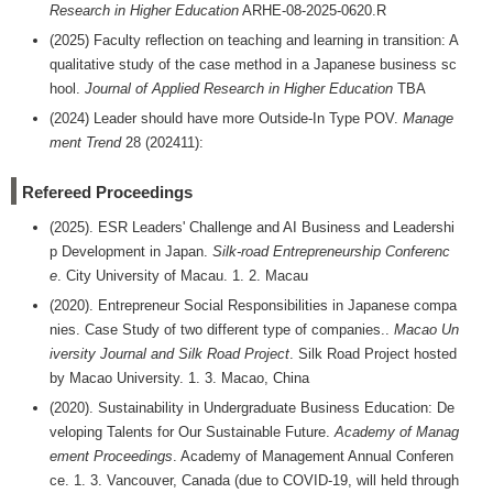
Research in Higher Education
ARHE-08-2025-0620.R
(2025) Faculty reflection on teaching and learning in transition: A
qualitative study of the case method in a Japanese business sc
hool.
Journal of Applied Research in Higher Education
TBA
(2024) Leader should have more Outside-In Type POV.
Manage
ment Trend
28 (202411):
Refereed Proceedings
(2025). ESR Leaders' Challenge and AI Business and Leadershi
p Development in Japan.
Silk-road Entrepreneurship Conferenc
e
. City University of Macau. 1. 2. Macau
(2020). Entrepreneur Social Responsibilities in Japanese compa
nies. Case Study of two different type of companies..
Macao Un
iversity Journal and Silk Road Project
. Silk Road Project hosted
by Macao University. 1. 3. Macao, China
(2020). Sustainability in Undergraduate Business Education: De
veloping Talents for Our Sustainable Future.
Academy of Manag
ement Proceedings
. Academy of Management Annual Conferen
ce. 1. 3. Vancouver, Canada (due to COVID-19, will held through