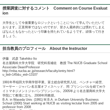
授業調査に対するコメント Comment on Course Evaluat
ion
大学生として今後重要なロジックということについて学んでいただいて
おります。正直簡単ではないのですが、皆さん最終的には慣れてしまえ
ばなんともなかったという印象を持たれているようです。頑張って行き
ましょう。
担当教員のプロフィール About the Instructor
伊藤 武彦 Takehiko Ito
名古屋商科大学大学院 研究科長補佐 教授 The NUCB Graduate School
Associate Dean/Professor
http://mba.nucba.ac.jp/research/faculty/entry.html?
u_bid=145&u_eid=13107
1991年早稲田大学商学部卒業。富士総合研究所入社、ベンチャー経営、
マーサー・ジャパン名古屋オフィスヘッド、同 プリンシパルを経て㈱ラ
イトマネジメントジャパンプリンシパル。2005年より名古屋商科大学大
学院にて教壇に立ち、2008年同教授。
B.A. in Waseda Univ. (1991) M.B.A. in Durham University Business
School (2000) Start working at NUCB as visiting lectular from 2005 and
professor from 2008