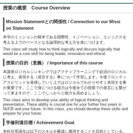
授業の概要 Course Overview
Mission Statementとの関係性 / Connection to our Missi
on Statement
本学のミッションの根本である国際性、イノベーション、エシックスを
考える上でのベースとなる論理的な考え方を身につけます。
This class will study how to think logically and discuss logically that
would be a core skill for being leader, innovative and ethical.
授業の目的（意義） / Importance of this course
本講座ロジカルシンキングではアクティブラーニングで必須のロジカル
に考え、表現する（発言する）事について学習します。今後フロンティ
アスピリットを発揮していく上ではロジカルでわかりやすく表現する事
が重要です。ここで身につける能力は今後全ての授業での発言にも繋が
って来ますので、ここでしっかりと能力を高めましょう。
This class aims to develop your ability of logical thinking and
presentation. These ability is crucial one for your further four years in
NUCB and your future. In this class, you should develop these skills and
prepare for your future.
学修到達目標 / Achievement Goal
本科目受講生は以下のスキルを醸成し獲得することを目的としている。