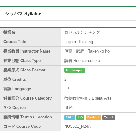
シラバス Syllabus
授業名
ロジカルシンキング
Course Title
Logical Thinking
担当教員 Instructor Name
伊藤 武彦（Takehiko Ito）
授業形態 Class Type
講義 Regular course
授業形式 Class Format
On Campus
単位 Credits
2
言語 Language
JP
科目区分 Course Category
教養教育科目 / Liberal Arts
学位 Degree
BBA
開講情報 Terms / Location
2024
UG
Fushimi
Term1
コード Course Code
NUC521_N24A