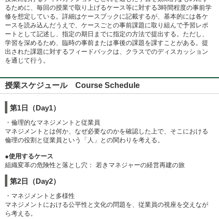
るために、毎回の授業で取り上げるケース等に対する3時間程度の事前学
修を想定している。詳細はケースブックに記載するが、基本的には各ケ
ースを読み込んだうえで、ケースごとの事前課題に取り組んで予習レポ
ートとして記述し、指定の期日までに指定の方法で提出する。ただし、
学習を深めるため、臨時の事前または事後の課題を課すことがある。提
出された課題に対するフィードバックは、クラスでのディスカッション
を通じて行う。
授業スケジュール Course Schedule
第1日（Day1）
・倫理的なマネジメントと従業員
マネジメントとは何か、なぜ必要なのかを確認した上で、そこにおける
倫理の役割と従業員という「人」との関わりを考える。
●使用するケース
組織変革の危険性と落とし穴： 若きマネジャーの経営再建の旅
第2日（Day2）
・マネジメントと多様性
マネジメントにおける公平性と文化の問題を、従業員の視座を交えなが
ら考える。