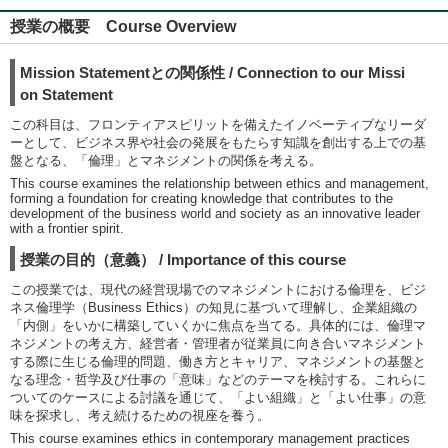
授業の概要 Course Overview
Mission Statementとの関係性 / Connection to our Missi
on Statement
この科目は、フロンティアスピリットを備えたイノベーティブなリーダ
ーとして、ビジネス界や社会の発展をもたらす知識を創出する上での基
盤となる、「倫理」とマネジメントの関係を考える。
This course examines the relationship between ethics and management,
forming a foundation for creating knowledge that contributes to the
development of the business world and society as an innovative leader
with a frontier spirit.
授業の目的（意義） / Importance of this course
この授業では、現代の経営現場でのマネジメントにおける倫理を、ビジ
ネス倫理学（Business Ethics）の知見に基づいて理解し、企業組織の
「内側」をいかに構築していくかに焦点を当てる。具体的には、倫理マ
ネジメントの考え方、経営者・管理者が従業員に向き合いマネジメント
する際に生じる倫理的問題、働き方とキャリア、マネジメントの基盤と
なる理念・哲学及び仕事の「意味」などのテーマを検討する。これらに
ついてのケースによる討議を通じて、「よい組織」と「よい仕事」の意
味を探求し、考え続けるための視座を養う。
This course examines ethics in contemporary management practices