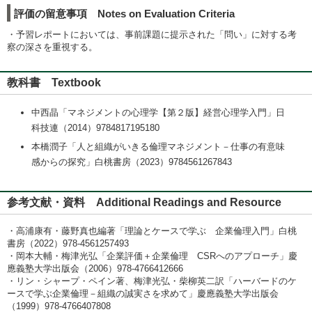
評価の留意事項 Notes on Evaluation Criteria
・予習レポートにおいては、事前課題に提示された「問い」に対する考
察の深さを重視する。
教科書 Textbook
中西晶「マネジメントの心理学【第２版】経営心理学入門」日
科技連（2014）9784817195180
本橋潤子「人と組織がいきる倫理マネジメント－仕事の有意味
感からの探究」白桃書房（2023）9784561267843
参考文献・資料 Additional Readings and Resource
・高浦康有・藤野真也編著「理論とケースで学ぶ 企業倫理入門」白桃
書房（2022）978-4561257493
・岡本大輔・梅津光弘「企業評価＋企業倫理 CSRへのアプローチ」慶
應義塾大学出版会（2006）978-4766412666
・リン・シャープ・ペイン著、梅津光弘・柴柳英二訳「ハーバードのケ
ースで学ぶ企業倫理－組織の誠実さを求めて」慶應義塾大学出版会
（1999）978-4766407808