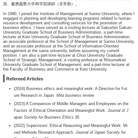
員、慶應義塾大学商学部講師（非常勤）。
In 1990, I joined the Institute of Management at Sanno University, where I
engaged in planning and developing learning programs related to human
resource development and consulting services for the promotion of
business ethics. I have served as a visiting lecturer at Sakushin Gakuin
University Graduate School of Business Administration, a part-time
lecturer at Keio University Graduate School of Business Administration,
an associate professor at the School of Management at Sanno University,
and an associate professor at the School of Information-Oriented
Management at the same university, before assuming my current
position. I am also a part-time lecturer at Chuo University Graduate
School of Strategic Management, a visiting professor at Ritsumeikan
University Graduate School of Management, and a part-time lecturer at
the Faculty of Business and Commerce at Keio University.
Refereed Articles
(2024) Business ethics and meaningful work: A Direction for Fut
ure Research in Japan.
Mita business review
(2023) A Comparison of Middle Managers and Employees on the
Factors of Ethical Orientation and Meaningful Work.
Journal of J
apan Society for Business Ethics
30
(2022) Supervisors’ Ethical Reasoning and Meaningful Work: Mi
xed Methods Research Approach.
Journal of Japan Society for