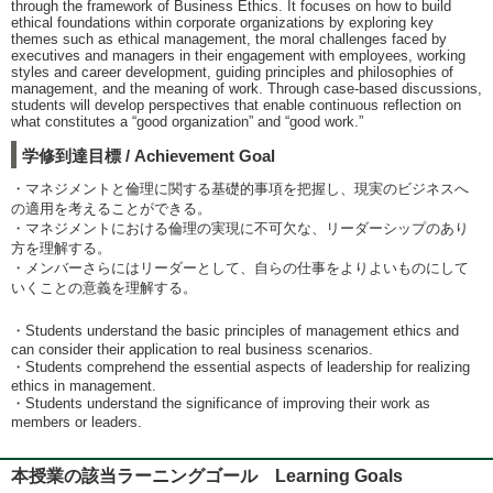
through the framework of Business Ethics. It focuses on how to build
ethical foundations within corporate organizations by exploring key
themes such as ethical management, the moral challenges faced by
executives and managers in their engagement with employees, working
styles and career development, guiding principles and philosophies of
management, and the meaning of work. Through case-based discussions,
students will develop perspectives that enable continuous reflection on
what constitutes a “good organization” and “good work.”
学修到達目標 / Achievement Goal
・マネジメントと倫理に関する基礎的事項を把握し、現実のビジネスへ
の適用を考えることができる。
・マネジメントにおける倫理の実現に不可欠な、リーダーシップのあり
方を理解する。
・メンバーさらにはリーダーとして、自らの仕事をよりよいものにして
いくことの意義を理解する。
・Students understand the basic principles of management ethics and
can consider their application to real business scenarios.
・Students comprehend the essential aspects of leadership for realizing
ethics in management.
・Students understand the significance of improving their work as
members or leaders.
本授業の該当ラーニングゴール Learning Goals