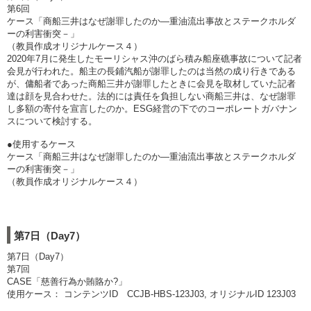
第6回
ケース「商船三井はなぜ謝罪したのか―重油流出事故とステークホルダ
ーの利害衝突－」
（教員作成オリジナルケース４）
2020年7月に発生したモーリシャス沖のばら積み船座礁事故について記者
会見が行われた。船主の長鋪汽船が謝罪したのは当然の成り行きである
が、傭船者であった商船三井が謝罪したときに会見を取材していた記者
達は顔を見合わせた。法的には責任を負担しない商船三井は、なぜ謝罪
し多額の寄付を宣言したのか。ESG経営の下でのコーポレートガバナン
スについて検討する。
●使用するケース
ケース「商船三井はなぜ謝罪したのか―重油流出事故とステークホルダ
ーの利害衝突－」
（教員作成オリジナルケース４）
第7日（Day7）
第7日（Day7）
第7回
CASE「慈善行為か賄賂か?」
使用ケース： コンテンツID CCJB-HBS-123J03, オリジナルID 123J03