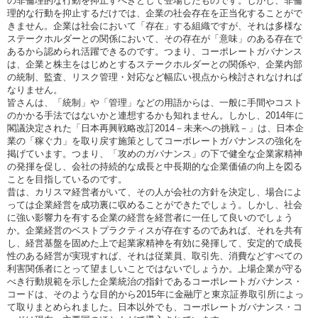
の非倫理的な行動を抑止すべきとして登場したものです。しかし、非倫
理的な行動を抑止するだけでは、企業の社会存在を正当化することがで
きません。企業は社会において「存在」する組織ですが、それは多様な
ステークホルダーとの関係において、その存在が「意味」のある存在で
あるから認められ活躍できるのです。つまり、コーポレートガバナンス
は、企業と株主をはじめとするステークホルダーとの関係や、企業内部
の統制、監査、リスク管理・対応など幅広い視点から検討されなければ
なりません。
皆さんは、「統制」や「管理」などの用語からは、一般に手間やコスト
のかかる手法ではないかと連想するかも知れません。しかし、2014年に
閣議決定された「日本再興戦略改訂2014－未来への挑戦－」は、日本企
業の「稼ぐ力」を取り戻す施策としてコーポレートガバナンスの強化を
掲げています。つまり、「攻めのガバナンス」の下で健全な企業家精神
の発揮を促し、会社の持続的な成長と中長期的な企業価値の向上を図る
ことを目指しているのです。
昔は、カリスマ経営者がいて、その人が会社の方針を決定し、場合によ
っては企業経営を成功裏に収めることができたでしょう。しかし、社会
に強い影響力を有する企業の経営を経営者に一任して良いのでしょう
か。企業経営のベストプラクティスが存在するのであれば、それを共有
し、経営基盤を固めた上で起業家精神を有効に発揮して、安定的で成長
性のある経営が実現すれば、それは従業員、取引先、消費などすべての
利害関係者にとって望ましいことではないでしょうか。上場企業が守る
べき行動規範を示した企業統治の指針であるコーポレートガバナンス・
コードは、そのような目的から2015年に金融庁と東京証券取引所によっ
て取りまとめられました。日本以外でも、コーポレートガバナンス・コ