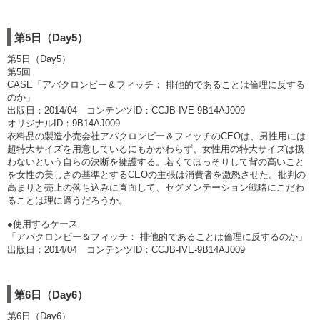
第5日（Day5）
第5日（Day5）
第5回
CASE「アバクロンビー＆フィッチ： 排他的であることは倫理に反する
のか」
出版日：2014/04 コンテンツID：CCJB-IVE-9B14AJ009
オリジナルID：9B14AJ009
衣料品の製造小売会社アバクロンビー＆フィッチのCEOは、男性用には
超特大サイズを用意しているにもかかわらず、女性用の特大サイズは扱
わないという自らの決断を擁護する。若くてほっそりして背の高いこと
を女性の美しさの基準とするCEOの主張は消費者を激怒させた。批判の
高まりと売上の落ち込みに直面して、セグメンテーション戦略にこだわ
ることは理に適うだろうか。
●使用するケース
「アバクロンビー＆フィッチ： 排他的であることは倫理に反するのか」
出版日：2014/04 コンテンツID：CCJB-IVE-9B14AJ009
第6日（Day6）
第6日（Day6）