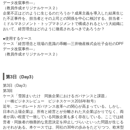
データ改竄事件―」
（教員作成オリジナルケース２）
企業不正はどのように生じるのだろうか？成果主義を導入した結果生じ
た不正事件を、担当者とその上司との関係を中心に検討する。担当者・
ミドルマネジメント・トップマネジメントで構成されるという大組織に
おいて、経営理念はどのように徹底されるべきであろうか？
●使用するケース
ケース「経営理念と現場の意識の乖離―三井物産株式会社子会社のDPF
データ改竄事件―」
（教員作成オリジナルケース２）
第3日（Day3）
第3日（Day3）
第3回
ケース「雪国まいたけ 同族企業におけるガバナンスと課題」
（一橋ビジネスレビュー ビジネスケース2016年秋号）
近年、コーポレートガバナンス改革への関心が高まっている。しかし、
日本の上場企業は、所有と経営とが分離された大企業ばかりでなく、両
者が高い程度で一致している同族企業も多く存在している。ここでは経
営者・同族者の独善的な意思決定を抑止しづらいといった問題が生じる
おそれがある。本ケースでは、同社の30年の歩みをたどりつつ、欧米型