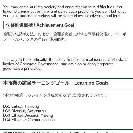
You may come out into society and encounter various difficulties. You
have no choice but to think and solve such problems yourself, but what
you think and learn in class will be some clues to solve the problems.
学修到達目標 / Achievement Goal
倫理的な思考方法、および、倫理的命題に対する問題解決能力。コーポ
レートガバナンスの理解と運用能力。
The way to think ethically, the ability to solve ethical issues. Understand
basics of Corporate Governance, and develop to apply corporate
governance principles.
本授業の該当ラーニングゴール Learning Goals
*本学の教育ミッションを具現化する形で設定されています。
LG1 Critical Thinking
LG2 Diversity Awareness
LG3 Ethical Decision Making
LG4 Effective Communication