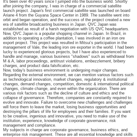
It's been over 40 years since I jumped into the business world. Shortly
after joining the company, I was in charge of a commercial satellite
launch project. Japan's first commercial satellite was launched on board
Ariane 4 from the Guyana Space Center in 1989. The satellite went into
orbit and began operation, and the success of the project created a new
era of satellite broadcasting business in Japan. QVC Japan was
established as result of a harsh negotiation with US QVC headquarters.
Now, QVC Japan is a popular shopping channel in Japan. In Brazil, in
addition to operating a coffee plantation, I was involved in an iron ore
export project. This project was resulted in Mitsui’s participation in the
management of Vale, the leading iron ore exporter in the world. I had been
lucky to experienced glorious projects, but I have also experienced to
handle and manage, various business "shadows" such as withdrawal from
M & A, labor proceedings, antitrust violations, embezzlement, bribery
charges, and product data falsification, etc.
Now, today's business environment is undergoing major changes.
Regarding the external environment, we can mention various factors such
as technological innovation, market changes, regulatory & institutional
changes, demand changes, competition, domestic & international political
changes, climate change, and even within the organization. There are
various risk factors such as the decline of culture and ethics and the
collapse of governance. Therefore, companies are constantly required to
evolve and innovate. Failure to overcome new challenges and challenges
will force them to leave the market, losing business opportunities and
destroying the pillars of life for employees and their families. If you want
to be creative, ingenious and innovative, you need to make use of the
institution, experience, knowledge of corporate governance, risk
management and compliance.
My subjects in charge are corporate governance, business ethics, and
enterprise risk management. These are all essential knowledge and skills