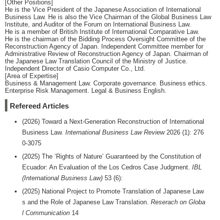
[Other Positions]
He is the Vice President of the Japanese Association of International
Business Law. He is also the Vice Chairman of the Global Business Law
Institute, and Auditor of the Forum on International Business Law.
He is a member of British Institute of International Comparative Law.
He is the chairman of the Bidding Process Oversight Committee of the
Reconstruction Agency of Japan. Independent Committee member for
Administrative Review of Reconstruction Agency of Japan. Chairman of
the Japanese Law Translation Council of the Ministry of Justice.
Independent Director of Casio Computer Co., Ltd.
[Area of Expertise]
Business & Management Law. Corporate governance. Business ethics.
Enterprise Risk Management. Legal & Business English.
Refereed Articles
(2026) Toward a Next-Generation Reconstruction of International
Business Law.
International Business Law Review
2026 (1): 276
0-3075
(2025) The ‘Rights of Nature’ Guaranteed by the Constitution of
Ecuador: An Evaluation of the Los Cedros Case Judgment.
IBL
(International Business Law)
53 (6):
(2025) National Project to Promote Translation of Japanese Law
s and the Role of Japanese Law Translation.
Reserach on Globa
l Communication
14