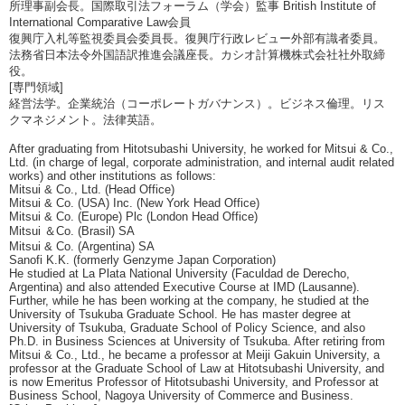
所理事副会長。国際取引法フォーラム（学会）監事 British Institute of
International Comparative Law会員
復興庁入札等監視委員会委員長。復興庁行政レビュー外部有識者委員。
法務省日本法令外国語訳推進会議座長。カシオ計算機株式会社社外取締
役。
[専門領域]
経営法学。企業統治（コーポレートガバナンス）。ビジネス倫理。リス
クマネジメント。法律英語。
After graduating from Hitotsubashi University, he worked for Mitsui & Co.,
Ltd. (in charge of legal, corporate administration, and internal audit related
works) and other institutions as follows:
Mitsui & Co., Ltd. (Head Office)
Mitsui & Co. (USA) Inc. (New York Head Office)
Mitsui & Co. (Europe) Plc (London Head Office)
Mitsui ＆Co. (Brasil) SA
Mitsui & Co. (Argentina) SA
Sanofi K.K. (formerly Genzyme Japan Corporation)
He studied at La Plata National University (Faculdad de Derecho,
Argentina) and also attended Executive Course at IMD (Lausanne).
Further, while he has been working at the company, he studied at the
University of Tsukuba Graduate School. He has master degree at
University of Tsukuba, Graduate School of Policy Science, and also
Ph.D. in Business Sciences at University of Tsukuba. After retiring from
Mitsui & Co., Ltd., he became a professor at Meiji Gakuin University, a
professor at the Graduate School of Law at Hitotsubashi University, and
is now Emeritus Professor of Hitotsubashi University, and Professor at
Business School, Nagoya University of Commerce and Business.