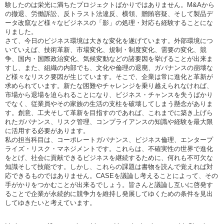
験したのは栄光に満ちたプロジェクトばかりではありません。M&Aから
の撤退、労働訴訟、反トラスト法違反、横領、贈賄容疑、そして製品デ
ータ改竄など様々なビジネスの「影」の処理・対応も経験することにな
りました。
さて、今日のビジネス環境は大きな変化を遂げています。外部環境につ
いていえば、技術革新、市場変化、規制・制度変化、需要の変化、競
争、国内・国際政治変化、気候変動などの諸要因を挙げることが出来ま
すし、また、組織の内部でも、文化や倫理の退廃、ガバナンスの崩壊な
ど様々なリスク要因が生じています。そこで、企業は常に進化と革新が
求められています。新たな困難やチャレンジを乗り越えられなければ、
市場から退場を迫られることになり、ビジネス・チャンスを失うばかり
でなく、従業員やその家族の生活の支柱を破壊してしまう懸念がありま
す。創意、工夫そして革新を目指すのであれば、これまでに築き上げら
れたガバナンス、リスク管理、コンプライアンスの知識や経験を最大限
に活用する必要があります。
私の担当科目は、コーポレートガバナンス、ビジネス倫理、エンタープ
ライズ・リスク・マネジメントです。これらは、不確実性の世界で進化
をとげ、社会に貢献できるビジネスを継続するために、何れも不可欠な
知識そして技能です。しかし、これらの課題は書物を読んで覚えれば対
応できるものではありません。CASEを議論し考えることによって、その
手がかりをつかむことが出来るでしょう。皆さんと議論し互いに啓発す
ることで企業が永続的に競争力を維持し発展してゆくための条件を見出
してゆきたいと考えています。