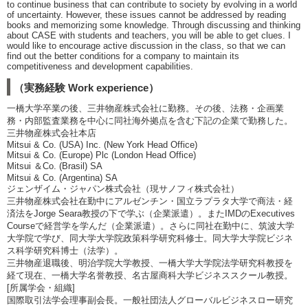
to continue business that can contribute to society by evolving in a world
of uncertainty. However, these issues cannot be addressed by reading
books and memorizing some knowledge. Through discussing and thinking
about CASE with students and teachers, you will be able to get clues. I
would like to encourage active discussion in the class, so that we can
find out the better conditions for a company to maintain its
competitiveness and development capabilities.
（実務経験 Work experience）
一橋大学卒業の後、三井物産株式会社に勤務。その後、法務・企画業
務・内部監査業務を中心に同社海外拠点を含む下記の企業で勤務した。
三井物産株式会社本店
Mitsui & Co. (USA) Inc. (New York Head Office)
Mitsui & Co. (Europe) Plc (London Head Office)
Mitsui ＆Co. (Brasil) SA
Mitsui & Co. (Argentina) SA
ジェンザイム・ジャパン株式会社（現サノフィ株式会社）
三井物産株式会社在勤中にアルゼンチン・国立ラプラタ大学で商法・経
済法をJorge Seara教授の下で学ぶ（企業派遣）。またIMDのExecutives
Courseで経営学を学んだ（企業派遣）。さらに同社在勤中に、筑波大学
大学院で学び、同大学大学院政策科学研究科修士。同大学大学院ビジネ
ス科学研究科博士（法学）。
三井物産退職後、明治学院大学教授、一橋大学大学院法学研究科教授を
経て現在、一橋大学名誉教授、名古屋商科大学ビジネススクール教授。
[所属学会・組織]
国際取引法学会理事副会長。一般社団法人グローバルビジネスロー研究