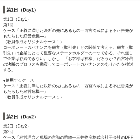
第1日（Day1）
第1日（Day1）
第1回
ケース「正義に満ちた決断の先にあるもの―西宮冷蔵による不正告発が
もたらした経営危機―」
（教員作成オリジナルケース１）
コーポレートガバナンスを顧客（取引先）との関係で考える。顧客（取
引先）は企業にとって重要なステークホルダーの一つである。それ無し
で企業は存続できない。しかし、「お客様は神様」だろうか？西宮冷蔵
の決断のプロセスも勘案してコーポレートガバナンスのありかたを検討
する。
●使用するケース
ケース「正義に満ちた決断の先にあるもの―西宮冷蔵による不正告発が
もたらした経営危機―」
（教員作成オリジナルケース１）
第2日（Day2）
第2日（Day2）
第2回
ケース「経営理念と現場の意識の乖離―三井物産株式会社子会社のDPF