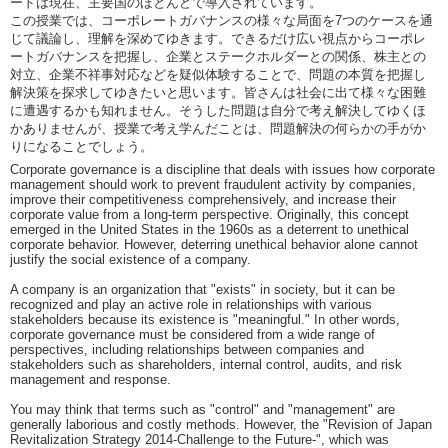
ードは現在、主要国のほとんどで導入されています。
この授業では、コーポレートガバナンスの様々な局面を7つのケースを通
じて議論し、理解を深めてゆきます。できるだけ広い視点からコーポレ
ートガバナンスを把握し、企業とステークホルダーとの関係、株主との
対立、企業不祥事対応などを疑似体験することで、問題の本質を把握し
解決策を探求してゆきたいと思います。皆さんは社会に出て様々な困難
に遭遇するかも知れません。そうした問題は自分で考え解決してゆくほ
かありませんが、授業で考え学んだことは、問題解決の何らかの手がか
りになることでしょう。
Corporate governance is a discipline that deals with issues how corporate
management should work to prevent fraudulent activity by companies,
improve their competitiveness comprehensively, and increase their
corporate value from a long-term perspective. Originally, this concept
emerged in the United States in the 1960s as a deterrent to unethical
corporate behavior. However, deterring unethical behavior alone cannot
justify the social existence of a company.
A company is an organization that "exists" in society, but it can be
recognized and play an active role in relationships with various
stakeholders because its existence is "meaningful." In other words,
corporate governance must be considered from a wide range of
perspectives, including relationships between companies and
stakeholders such as shareholders, internal control, audits, and risk
management and response.
You may think that terms such as "control" and "management" are
generally laborious and costly methods. However, the "Revision of Japan
Revitalization Strategy 2014-Challenge to the Future-", which was