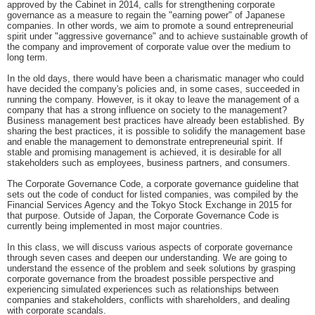
approved by the Cabinet in 2014, calls for strengthening corporate
governance as a measure to regain the "earning power" of Japanese
companies. In other words, we aim to promote a sound entrepreneurial
spirit under "aggressive governance" and to achieve sustainable growth of
the company and improvement of corporate value over the medium to
long term.
In the old days, there would have been a charismatic manager who could
have decided the company's policies and, in some cases, succeeded in
running the company. However, is it okay to leave the management of a
company that has a strong influence on society to the management?
Business management best practices have already been established. By
sharing the best practices, it is possible to solidify the management base
and enable the management to demonstrate entrepreneurial spirit. If
stable and promising management is achieved, it is desirable for all
stakeholders such as employees, business partners, and consumers.
The Corporate Governance Code, a corporate governance guideline that
sets out the code of conduct for listed companies, was compiled by the
Financial Services Agency and the Tokyo Stock Exchange in 2015 for
that purpose. Outside of Japan, the Corporate Governance Code is
currently being implemented in most major countries.
In this class, we will discuss various aspects of corporate governance
through seven cases and deepen our understanding. We are going to
understand the essence of the problem and seek solutions by grasping
corporate governance from the broadest possible perspective and
experiencing simulated experiences such as relationships between
companies and stakeholders, conflicts with shareholders, and dealing
with corporate scandals.