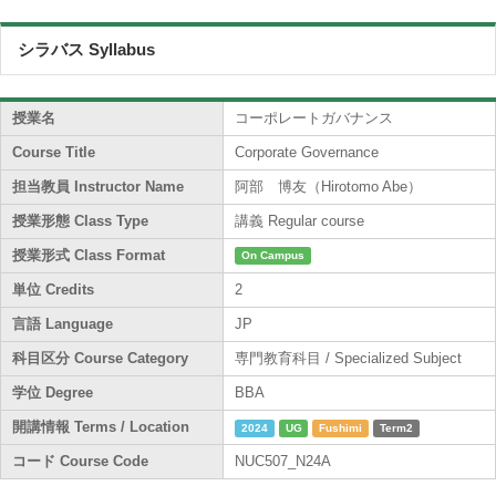
シラバス Syllabus
授業名
コーポレートガバナンス
Course Title
Corporate Governance
担当教員 Instructor Name
阿部 博友（Hirotomo Abe）
授業形態 Class Type
講義 Regular course
授業形式 Class Format
On Campus
単位 Credits
2
言語 Language
JP
科目区分 Course Category
専門教育科目 / Specialized Subject
学位 Degree
BBA
開講情報 Terms / Location
2024
UG
Fushimi
Term2
コード Course Code
NUC507_N24A