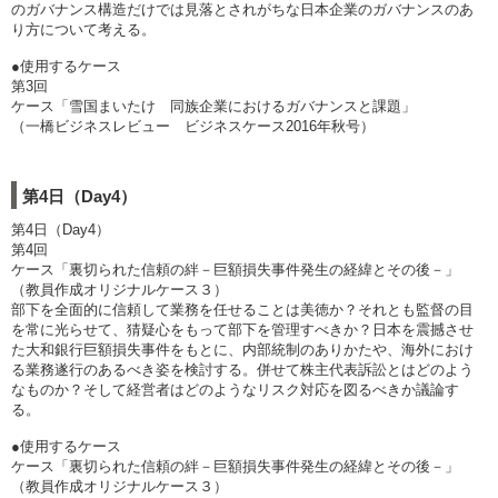
のガバナンス構造だけでは見落とされがちな日本企業のガバナンスのあ
り方について考える。
●使用するケース
第3回
ケース「雪国まいたけ 同族企業におけるガバナンスと課題」
（一橋ビジネスレビュー ビジネスケース2016年秋号）
第4日（Day4）
第4日（Day4）
第4回
ケース「裏切られた信頼の絆－巨額損失事件発生の経緯とその後－」
（教員作成オリジナルケース３）
部下を全面的に信頼して業務を任せることは美徳か？それとも監督の目
を常に光らせて、猜疑心をもって部下を管理すべきか？日本を震撼させ
た大和銀行巨額損失事件をもとに、内部統制のありかたや、海外におけ
る業務遂行のあるべき姿を検討する。併せて株主代表訴訟とはどのよう
なものか？そして経営者はどのようなリスク対応を図るべきか議論す
る。
●使用するケース
ケース「裏切られた信頼の絆－巨額損失事件発生の経緯とその後－」
（教員作成オリジナルケース３）