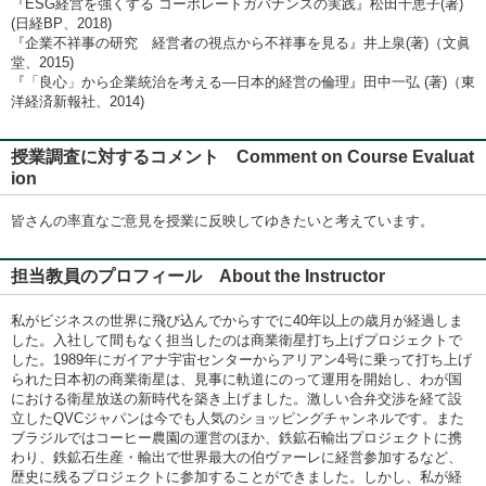
『ESG経営を強くする コーポレートガバナンスの実践』松田千恵子(著)
(日経BP、2018)
『企業不祥事の研究 経営者の視点から不祥事を見る』井上泉(著)（文眞
堂、2015)
『「良心」から企業統治を考える―日本的経営の倫理』田中一弘 (著)（東
洋経済新報社、2014)
授業調査に対するコメント Comment on Course Evaluat
ion
皆さんの率直なご意見を授業に反映してゆきたいと考えています。
担当教員のプロフィール About the Instructor
私がビジネスの世界に飛び込んでからすでに40年以上の歳月が経過しま
した。入社して間もなく担当したのは商業衛星打ち上げプロジェクトで
した。1989年にガイアナ宇宙センターからアリアン4号に乗って打ち上げ
られた日本初の商業衛星は、見事に軌道にのって運用を開始し、わが国
における衛星放送の新時代を築き上げました。激しい合弁交渉を経て設
立したQVCジャパンは今でも人気のショッピングチャンネルです。また
ブラジルではコーヒー農園の運営のほか、鉄鉱石輸出プロジェクトに携
わり、鉄鉱石生産・輸出で世界最大の伯ヴァーレに経営参加するなど、
歴史に残るプロジェクトに参加することができました。しかし、私が経