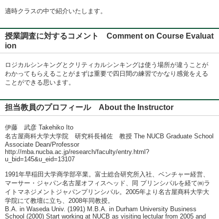
適時クラスの中で紹介いたします。
授業調査に対するコメント Comment on Course Evaluat
ion
ロジカルシンキングとクリティカルシンキングは使う場所が違うことが
わかってもらえることがまずは重要で四日間の練習でかなり感覚をえる
ことができる思います。
担当教員のプロフィール About the Instructor
伊藤 武彦 Takehiko Ito
名古屋商科大学大学院 研究科長補佐 教授 The NUCB Graduate School
Associate Dean/Professor
http://mba.nucba.ac.jp/research/faculty/entry.html?
u_bid=145&u_eid=13107
1991年早稲田大学商学部卒業。富士総合研究所入社、ベンチャー経営、
マーサー・ジャパン名古屋オフィスヘッド、同 プリンシパルを経て㈱ラ
イトマネジメントジャパンプリンシパル。2005年より名古屋商科大学大
学院にて教壇に立ち、2008年同教授。
B.A. in Waseda Univ. (1991) M.B.A. in Durham University Business
School (2000) Start working at NUCB as visiting lectular from 2005 and