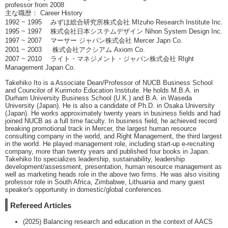
professor from 2008
主な職歴： Career History
1992 ~ 1995 みずほ総合研究所株式会社 MIzuho Research Institute Inc.
1995 ~ 1997 株式会社日本システムデザイン Nihon System Design Inc.
1997 ~ 2007 マーサー ジャパン株式会社 Mercer Japn Co.
2001 ~ 2003 株式会社アクシアム Axiom Co.
2007 ~ 2010 ライト・マネジメント・ジャパン株式会社 RIght
Management Japan Co.
Takehiko Ito is a Associate Dean/Professor of NUCB Business School
and Councilor of Kurimoto Education Institute. He holds M.B.A. in
Durham University Business School (U.K.) and B.A. in Waseda
University (Japan). He is also a candidate of Ph.D. in Osaka University
(Japan). He works approximately twenty years in business fields and had
joined NUCB as a full time faculty. In business field, he achieved record
breaking promotional track in Mercer, the largest human resource
consulting company in the world, and Right Management, the third largest
in the world. He played management role, including start-up e-recruiting
company, more than twenty years and published four books in Japan.
Takehiko Ito specializes leadership, sustainability, leadership
development/assessment, presentation, human resource management as
well as marketing heads role in the above two firms. He was also visiting
professor role in South Africa, Zimbabwe, Lithuania and many guest
speaker's opportunity in domestic/global conferences.
Refereed Articles
(2025) Balancing research and education in the context of AACS