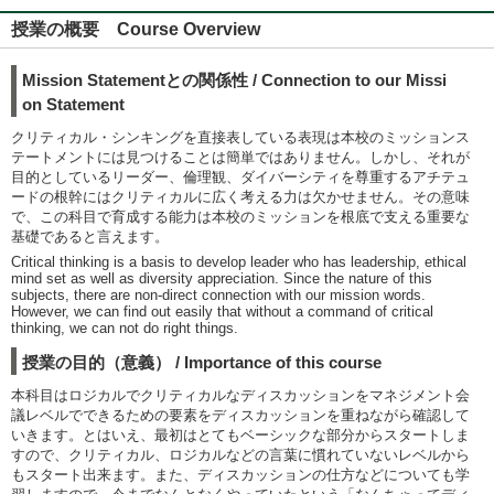
授業の概要 Course Overview
Mission Statementとの関係性 / Connection to our Missi
on Statement
クリティカル・シンキングを直接表している表現は本校のミッションス
テートメントには見つけることは簡単ではありません。しかし、それが
目的としているリーダー、倫理観、ダイバーシティを尊重するアチテュ
ードの根幹にはクリティカルに広く考える力は欠かせません。その意味
で、この科目で育成する能力は本校のミッションを根底で支える重要な
基礎であると言えます。
Critical thinking is a basis to develop leader who has leadership, ethical
mind set as well as diversity appreciation. Since the nature of this
subjects, there are non-direct connection with our mission words.
However, we can find out easily that without a command of critical
thinking, we can not do right things.
授業の目的（意義） / Importance of this course
本科目はロジカルでクリティカルなディスカッションをマネジメント会
議レベルでできるための要素をディスカッションを重ねながら確認して
いきます。とはいえ、最初はとてもベーシックな部分からスタートしま
すので、クリティカル、ロジカルなどの言葉に慣れていないレベルから
もスタート出来ます。また、ディスカッションの仕方などについても学