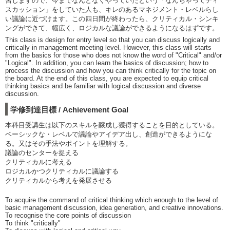
習しますので、今までなんとなくやっていたという「なんちゃってディ
スカッション」をしていた人も、キレのあるマネジメント・レベルらし
い議論に近づけます。この四日間が終わったら、クリティカル・シンキ
ングができて、幅広く、ロジカルな議論ができるようになるはずです。
This class is design for entry level so that you can discuss logically and
critically in management meeting level. However, this class will starts
from the basics for those who does not know the word of "Critical" and/or
"Logical". In addition, you can learn the basics of discussion; how to
process the discussion and how you can think critically for the topic on
the board. At the end of this class, you are expected to equip critical
thinking basics and be familiar with logical discussion and diverse
discussion.
学修到達目標 / Achievement Goal
本科目受講生は以下のスキルを醸成し獲得することを目的としている。
ベーシックな・レベルで議論やアイデア出し、創造ができるようにな
る。又はその手法やポイントを理解する。
議論のセンターを捉える
クリティカルに考える
ロジカルかつクリティカルに議論する
クリティカルから考えを発展させる
To acquire the command of critical thinking which enough to the level of
basic management discussion, idea generation, and creative innovations.
To recognise the core points of discussion
To think "critically"