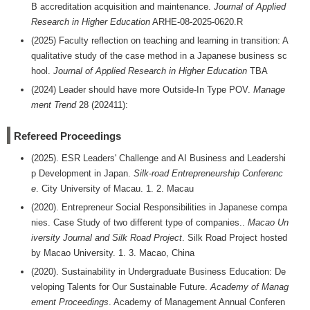
B accreditation acquisition and maintenance.
Journal of Applied
Research in Higher Education
ARHE-08-2025-0620.R
(2025) Faculty reflection on teaching and learning in transition: A
qualitative study of the case method in a Japanese business sc
hool.
Journal of Applied Research in Higher Education
TBA
(2024) Leader should have more Outside-In Type POV.
Manage
ment Trend
28 (202411):
Refereed Proceedings
(2025). ESR Leaders' Challenge and AI Business and Leadershi
p Development in Japan.
Silk-road Entrepreneurship Conferenc
e
. City University of Macau. 1. 2. Macau
(2020). Entrepreneur Social Responsibilities in Japanese compa
nies. Case Study of two different type of companies..
Macao Un
iversity Journal and Silk Road Project
. Silk Road Project hosted
by Macao University. 1. 3. Macao, China
(2020). Sustainability in Undergraduate Business Education: De
veloping Talents for Our Sustainable Future.
Academy of Manag
ement Proceedings
. Academy of Management Annual Conferen