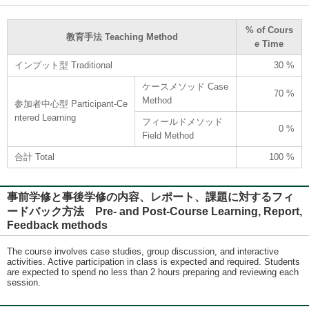
% of Cours
教育手法 Teaching Method
e Time
インプット型 Traditional
30 %
ケースメソッド Case
70 %
Method
参加者中心型 Participant-Ce
ntered Learning
フィールドメソッド
0 %
Field Method
合計 Total
100 %
事前学修と事後学修の内容、レポート、課題に対するフィ
ードバック方法 Pre- and Post-Course Learning, Report,
Feedback methods
The course involves case studies, group discussion, and interactive
activities. Active participation in class is expected and required. Students
are expected to spend no less than 2 hours preparing and reviewing each
session.