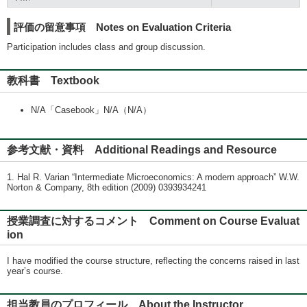
評価の留意事項 Notes on Evaluation Criteria
Participation includes class and group discussion.
教科書 Textbook
N/A「Casebook」N/A（N/A）
参考文献・資料 Additional Readings and Resource
1. Hal R. Varian “Intermediate Microeconomics: A modern approach” W.W.
Norton & Company, 8th edition (2009) 0393934241
授業調査に対するコメント Comment on Course Evaluat
ion
I have modified the course structure, reflecting the concerns raised in last
year’s course.
担当教員のプロフィール About the Instructor