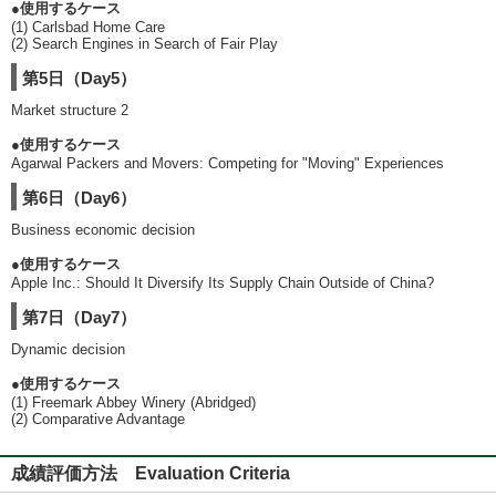
●使用するケース
(1) Carlsbad Home Care
(2) Search Engines in Search of Fair Play
第5日（Day5）
Market structure 2
●使用するケース
Agarwal Packers and Movers: Competing for "Moving" Experiences
第6日（Day6）
Business economic decision
●使用するケース
Apple Inc.: Should It Diversify Its Supply Chain Outside of China?
第7日（Day7）
Dynamic decision
●使用するケース
(1) Freemark Abbey Winery (Abridged)
(2) Comparative Advantage
成績評価方法 Evaluation Criteria