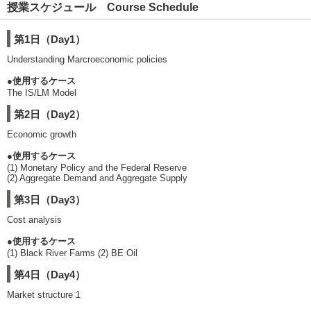
授業スケジュール Course Schedule
第1日（Day1）
Understanding Marcroeconomic policies
●使用するケース
The IS/LM Model
第2日（Day2）
Economic growth
●使用するケース
(1) Monetary Policy and the Federal Reserve
(2) Aggregate Demand and Aggregate Supply
第3日（Day3）
Cost analysis
●使用するケース
(1) Black River Farms (2) BE Oil
第4日（Day4）
Market structure 1