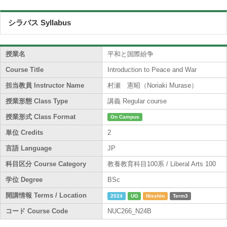
シラバス Syllabus
授業名
平和と国際紛争
Course Title
Introduction to Peace and War
担当教員 Instructor Name
村瀬 憲昭（Noriaki Murase）
授業形態 Class Type
講義 Regular course
授業形式 Class Format
On Campus
単位 Credits
2
言語 Language
JP
科目区分 Course Category
教養教育科目100系 / Liberal Arts 100
学位 Degree
BSc
開講情報 Terms / Location
2024
UG
Nisshin
Term3
コード Course Code
NUC266_N24B