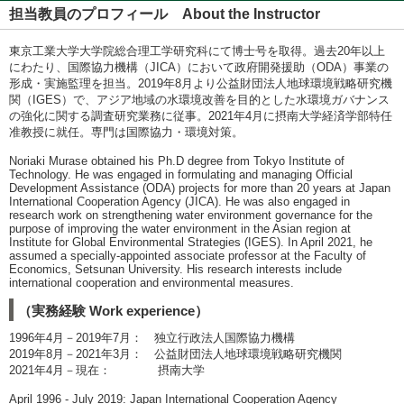
担当教員のプロフィール About the Instructor
東京工業大学大学院総合理工学研究科にて博士号を取得。過去20年以上
にわたり、国際協力機構（JICA）において政府開発援助（ODA）事業の
形成・実施監理を担当。2019年8月より公益財団法人地球環境戦略研究機
関（IGES）で、アジア地域の水環境改善を目的とした水環境ガバナンス
の強化に関する調査研究業務に従事。2021年4月に摂南大学経済学部特任
准教授に就任。専門は国際協力・環境対策。
Noriaki Murase obtained his Ph.D degree from Tokyo Institute of
Technology. He was engaged in formulating and managing Official
Development Assistance (ODA) projects for more than 20 years at Japan
International Cooperation Agency (JICA). He was also engaged in
research work on strengthening water environment governance for the
purpose of improving the water environment in the Asian region at
Institute for Global Environmental Strategies (IGES). In April 2021, he
assumed a specially-appointed associate professor at the Faculty of
Economics, Setsunan University. His research interests include
international cooperation and environmental measures.
（実務経験 Work experience）
1996年4月－2019年7月： 独立行政法人国際協力機構
2019年8月－2021年3月： 公益財団法人地球環境戦略研究機関
2021年4月－現在： 摂南大学
April 1996 - July 2019: Japan International Cooperation Agency