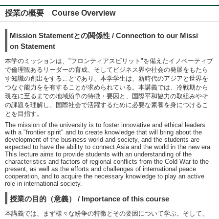
授業の概要 Course Overview
Mission Statementとの関係性 / Connection to our Missi
on Statement
本学のミッションは、"フロンティアスピリット"を備えたイノベーティブ
で倫理観あるリーダーの育成、そしてビジネス界や社会の発展をもたら
す知識の創出をすることであり、本学学⽣は、新時代のアジアと世界を
つなぐ能⼒をを有することが求められている。本講義では、冷戦期から
現在に至るまでの地域紛争の特徴・要因と、国際平和協力の取組みやそ
の課題を理解し、国際社会で活躍するために必要な素養を身につけるこ
とを⽬指す。
The mission of the university is to foster innovative and ethical leaders
with a "frontier spirit" and to create knowledge that will bring about the
development of the business world and society, and the students are
expected to have the ability to connect Asia and the world in the new era.
This lecture aims to provide students with an understanding of the
characteristics and factors of regional conflicts from the Cold War to the
present, as well as the efforts and challenges of international peace
cooperation, and to acquire the necessary knowledge to play an active
role in international society.
授業の目的（意義） / Importance of this course
本講義では、まず様々な紛争の特徴とその要因について学ぶ。そして、