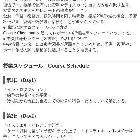
復習では、授業で配布した資料やディスカッションの内容を振り返り、
授業内容のまとめやレポートの作成を行うこと。
なお、予習・復習は、授業時間と同じ時間数（授業200分/週の場合、予習
200分/週、復習200分/週）を行うことが求められている。
● 課題に対するフィードバック⽅法
Google Classroomを通じてレポートの評価結果をフィードバックする。
● 中央情報センター（図書館）の活用について
中央情報センターには参考図書が所蔵されているため、予習・復習やレ
ポート作成の際に積極的に活用することを推奨する。
授業スケジュール Course Schedule
第1日（Day1）
「イントロダクション」
「紛争の特徴とその要因」
・冷戦期から現在に至るまでの紛争の特徴・要因について解説する。
第2日（Day2）
「イスラエル・パレスチナ紛争」
・ケース資料に基づく予習を行った上で、「イスラエル・パレスチナ紛
争」についてディスカッションを行う。