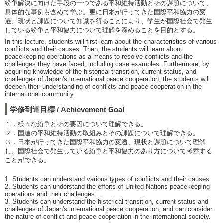
紛争解決に向けた手段の一つである平和維持活動とその課題について、
具体的な事例も含めて学ぶ。更に日本が行ってきた国際平和協力の変
遷、現状と課題について知識を得ることにより、学⽣が国際社会で発生
している紛争と平和協力について理解を深めることを目的とする。
In this lecture, students will first learn about the characteristics of various
conflicts and their causes. Then, the students will learn about
peacekeeping operations as a means to resolve conflicts and the
challenges they have faced, including case examples. Furthermore, by
acquiring knowledge of the historical transition, current status, and
challenges of Japan's international peace cooperation, the students will
deepen their understanding of conflicts and peace cooperation in the
international community.
学修到達目標 / Achievement Goal
１．様々な紛争とその要因について理解できる。
２．国連の平和維持活動の取組みとその課題について理解できる。
３．日本が行ってきた国際平和協力の変遷、現状と課題について理解
し、国際社会で発生している紛争と平和協力のあり⽅について考察する
ことができる。
1. Students can understand various types of conflicts and their causes
2. Students can understand the efforts of United Nations peacekeeping
operations and their challenges.
3. Students can understand the historical transition, current status and
challenges of Japan's international peace cooperation, and can consider
the nature of conflict and peace cooperation in the international society.