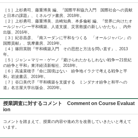
［１］上杉勇司、藤重博美 編、『国際平和協力入門 国際社会への貢献
と日本の課題』、ミネルヴァ書房、2018年。
［２］上杉勇司、藤重博美、吉崎知典、本多倫彬 編、『世界に向けたオ
ールジャパンー平和構築、人道支援、災害救援の新しいかたち』、内外
出版、2016年。
［３］紀谷昌彦、『南スーダンに平和をつくる 「オールジャパン」の
国際貢献』、筑摩書房、2019年。
［４］篠田英朗『平和構築入門 その思想と方法を問い直す』、2013
年。
［５］ジャン＝マリー・ゲーノ『避けられたかもしれない戦争ー21世紀
の紛争と平和』東洋経済新報社、2018年。
［６］高遠菜穂子『命に国境はない 紛争地イラクで考える戦争と平
和』岩波書店、2019年。
［７］谷口美代子『平和構築を支援する ミンダナオ紛争と和平への
道』名古屋大学出版会、2020年。
授業調査に対するコメント Comment on Course Evaluat
ion
コメントを踏まえて、授業の内容や進め方を改善していきたいと考えて
います。