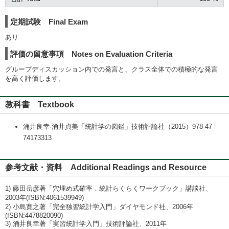
定期試験 Final Exam
あり
評価の留意事項 Notes on Evaluation Criteria
グループディスカッション内での発言と、クラス全体での積極的な発言
を高く評価します。
教科書 Textbook
涌井良幸·涌井貞美「統計学の図鑑」技術評論社（2015）978-47
74173313
参考文献・資料 Additional Readings and Resource
1) 藤田岳彦著「穴埋め式確率．統計らくらくワークブック」講談社、
2003年(ISBN:4061539949)
2) 小島寛之著「完全独習統計学入門」ダイヤモンド社、2006年
(ISBN:4478820090)
3) 涌井良幸著「実習統計学入門」技術評論社、2011年