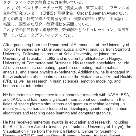
タグラフィックスの教育にも力を注いでいる。
これまでにベストティーチャー賞（筑波大学、東京大学）、フランス国
立科学研究センター（CNRS）可視化賞、Oscar Buneman Award など、
多くの教育・研究関連の受賞歴を持つ。複数の言語（英語、中国語）に
精通し、国際的な研究・教育活動を展開している。
これまでの担当授業：線形代数、数値解析とシミュレーション、深層学
習、コンピュータグラフィックス など。
After graduating from the Department of Aeronautics at the University of
Tokyo, he earned a Ph.D. in Aeronautics and Astronautics from Stanford
University. Following his tenure at Kobe University, he joined the
University of Tsukuba in 1992 and is currently affiliated with Nagoya
University of Commerce and Business. His research specialties include
AI-driven scientific computing, quantum computing, mathematical
analysis, and space physics experiments. Additionally, he is engaged in
the visualization of scientific data using the Metaverse and Virtual Reality
(VR), as well as research in brain sciences, emotion modeling, and
human-robot interaction.
He has extensive experience in collaborative research with NASA, ESA,
and JAXA, and has made significant international contributions in the
fields of space plasma simulations and quantum machine learning. In
recent years, he has also focused on developing quantum optimization
algorithms and teaching deep learning and computer graphics.
He has received numerous awards in education and research, including
the Best Teacher Award (University of Tsukuba, University of Tokyo), the
Visualization Prize from the French National Center for Scientific
Research (CNRS), and the Oscar Buneman Award. He is proficient in