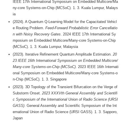
IEEE 17th International Symposium on Embedded Multicore/Ma
ny-core Systems-on-Chip (MCSoC). 1. 3. Kuala Lumpur, Malays
ia
(2024). A Quantum Q-Learning Model for the Capacitated Vehicl
e Routing Problem.
Feed-Forward Probabilistic Error Cancellatio
n with Noisy Recovery Gates
. 2024 IEEE 17th International Sy
mposium on Embedded Multicore/Many-core Systems-on-Chip
(MCSoC). 1. 3. Kuala Lumpur, Malaysia
(2023). Iterative Refinement Quantum Amplitude Estimation.
20
23 IEEE 16th International Symposium on Embedded Multicore/
Many-core Systems-on-Chip (MCSoC)
. 2023 IEEE 16th Internati
onal Symposium on Embedded Multicore/Many-core Systems-o
n-Chip (MCSoC). 1. 3. Singapore
(2023). 3D Topology of the Transient Bifurcation on the Verge of
Substorm Onset.
2023 XXXVth General Assembly and Scientifi
c Symposium of the International Union of Radio Science (URSI
GASS)
. General Assembly and Scientific Symposium of the Int
ernational Union of Radio Science (URSI GASS). 1. 3. Sapporo,
Japan