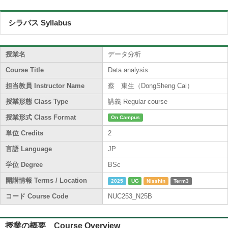
シラバス Syllabus
授業名
データ分析
Course Title
Data analysis
担当教員 Instructor Name
蔡 東生（DongSheng Cai）
授業形態 Class Type
講義 Regular course
授業形式 Class Format
On Campus
単位 Credits
2
言語 Language
JP
学位 Degree
BSc
開講情報 Terms / Location
2025
UG
Nisshin
Term3
コード Course Code
NUC253_N25B
授業の概要 Course Overview