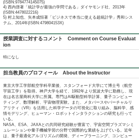
(ISBN:9784774145075)
4) 西内啓著「統計学が最強の学問である」ダイヤモンド社、2013年
(ISBN:4478022216)
5) 村上知也、矢本成恒著「ビジネスで本当に使える超統計学」秀和シス
テム、2014年(ISBN:479804153X)
授業調査に対するコメント Comment on Course Evaluat
ion
特になし
担当教員のプロフィール About the Instructor
東京大学工学部航空学科卒業後、スタンフォード大学にて博士号（航空
宇宙工学）を取得。神戸大学を経て、1992年より筑波大学に勤務し、現
在は名古屋商科大学に所属。専門はAI駆動型科学計算、量子コンピュー
ティング、数理解析、宇宙物理実験。また、メタバースやバーチャルリ
アリティ（VR）を活用した科学データの可視化に取り組み、脳科学、感
情モデリング、ヒューマン・ロボットインタラクションの研究も行って
いる。
NASA、ESA、JAXAとの共同研究経験が豊富で、宇宙空間プラズマシミ
ュレーションや量子機械学習の分野で国際的な業績を上げている。近年
は、量子最適化アルゴリズムの開発、ディープラーニング、コンピュー