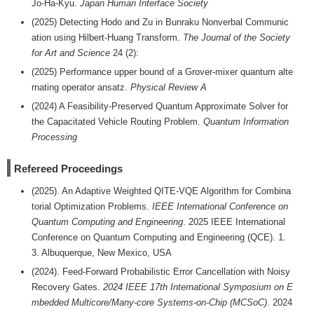
Jo-Ha-Kyu.
Japan Human Interface Society
(2025) Detecting Hodo and Zu in Bunraku Nonverbal Communic
ation using Hilbert-Huang Transform.
The Journal of the Society
for Art and Science
24 (2):
(2025) Performance upper bound of a Grover-mixer quantum alte
rnating operator ansatz.
Physical Review A
(2024) A Feasibility-Preserved Quantum Approximate Solver for
the Capacitated Vehicle Routing Problem.
Quantum Information
Processing
Refereed Proceedings
(2025). An Adaptive Weighted QITE-VQE Algorithm for Combina
torial Optimization Problems.
IEEE International Conference on
Quantum Computing and Engineering
. 2025 IEEE International
Conference on Quantum Computing and Engineering (QCE). 1.
3. Albuquerque, New Mexico, USA
(2024). Feed-Forward Probabilistic Error Cancellation with Noisy
Recovery Gates.
2024 IEEE 17th International Symposium on E
mbedded Multicore/Many-core Systems-on-Chip (MCSoC)
. 2024