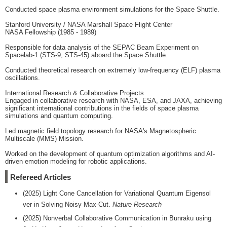
Conducted space plasma environment simulations for the Space Shuttle.
Stanford University / NASA Marshall Space Flight Center
NASA Fellowship (1985 - 1989)
Responsible for data analysis of the SEPAC Beam Experiment on
Spacelab-1 (STS-9, STS-45) aboard the Space Shuttle.
Conducted theoretical research on extremely low-frequency (ELF) plasma
oscillations.
International Research & Collaborative Projects
Engaged in collaborative research with NASA, ESA, and JAXA, achieving
significant international contributions in the fields of space plasma
simulations and quantum computing.
Led magnetic field topology research for NASA's Magnetospheric
Multiscale (MMS) Mission.
Worked on the development of quantum optimization algorithms and AI-
driven emotion modeling for robotic applications.
Refereed Articles
(2025) Light Cone Cancellation for Variational Quantum Eigensol
ver in Solving Noisy Max-Cut.
Nature Research
(2025) Nonverbal Collaborative Communication in Bunraku using