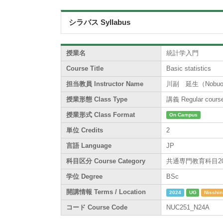
シラバス Syllabus
授業名
統計学入門
Course Title
Basic statistics
担当教員 Instructor Name
川副 延生（Nobuo 
授業形態 Class Type
講義 Regular cours
授業形式 Class Format
On Campus
単位 Credits
2
言語 Language
JP
科目区分 Course Category
共通専門教育科目200系 /
学位 Degree
BSc
開講情報 Terms / Location
2024
UG
Nisshin
コード Course Code
NUC251_N24A