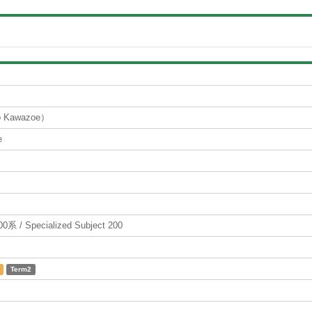
Kawazoe）
e
 Specialized Subject 200
Term2