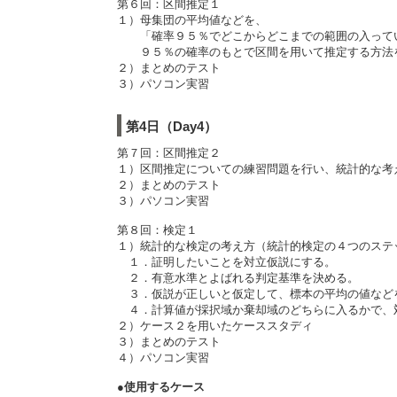
第６回：区間推定１
１）母集団の平均値などを、
「確率９５％でどこからどこまでの範囲の入って
９５％の確率のもとで区間を用いて推定する方法
２）まとめのテスト
３）パソコン実習
第4日（Day4）
第７回：区間推定２
１）区間推定についての練習問題を行い、統計的な考
２）まとめのテスト
３）パソコン実習
第８回：検定１
１）統計的な検定の考え方（統計的検定の４つのステ
１．証明したいことを対立仮説にする。
２．有意水準とよばれる判定基準を決める。
３．仮説が正しいと仮定して、標本の平均の値など
４．計算値が採択域か棄却域のどちらに入るかで、
２）ケース２を用いたケーススタディ
３）まとめのテスト
４）パソコン実習
●使用するケース