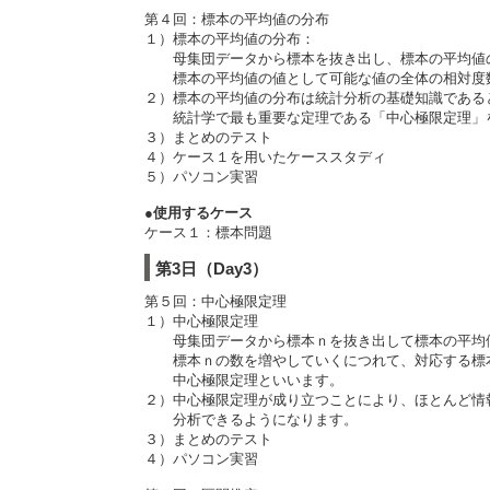
第４回：標本の平均値の分布
１）標本の平均値の分布：
母集団データから標本を抜き出し、標本の平均値
標本の平均値の値として可能な値の全体の相対度数
２）標本の平均値の分布は統計分析の基礎知識である
統計学で最も重要な定理である「中心極限定理」を
３）まとめのテスト
４）ケース１を用いたケーススタディ
５）パソコン実習
●使用するケース
ケース１：標本問題
第3日（Day3）
第５回：中心極限定理
１）中心極限定理
母集団データから標本ｎを抜き出して標本の平均
標本ｎの数を増やしていくにつれて、対応する標本
中心極限定理といいます。
２）中心極限定理が成り立つことにより、ほとんど情
分析できるようになります。
３）まとめのテスト
４）パソコン実習