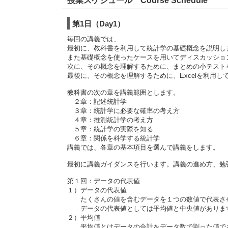
授業スケジュール Course Schedule
第1日（Day1）
毎回の講義では、
最初に、教科書を利用して統計学の基礎概念を説明し
また基礎概念を使ったケースを用いてディスカッショ
次に、その概念を理解するために、まとめの小テスト
最後に、その概念を理解するために、Excelを利用
教科書の次の章を講義範囲とします。
２章：記述統計学
３章：統計学に必要な確率の考え方
４章：推測統計学の考え方
５章：統計学の実際を知る
６章：関係を科学する統計学
講義では、各章の基本項目を選んで講義をします。
最初に講義ガイダンスを行います。講義の進め方、勉
第１回：データの代表値
１）データの代表値
たくさんの値を含むデータを１つの数値で代表させ
データの代表値としては平均値と中央値がありま
２）平均値
平均値とはデータの合計をデータ数で割った値であ