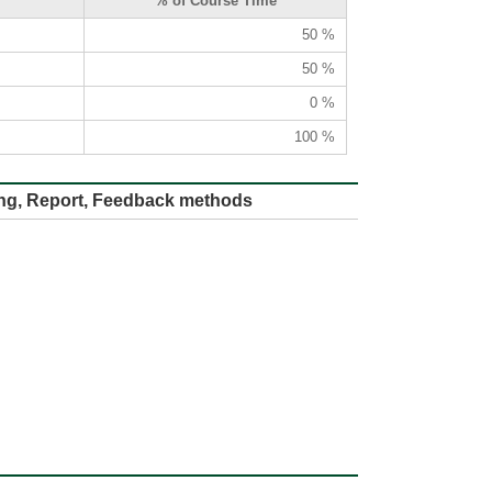
% of Course Time
50 %
50 %
0 %
100 %
ort, Feedback methods