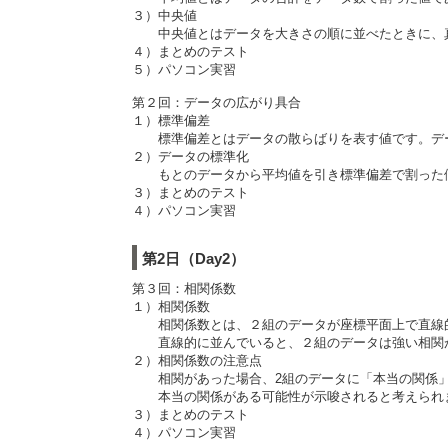
３）中央値
中央値とはデータを大きさの順に並べたときに、真
４）まとめのテスト
５）パソコン実習
第２回：データの広がり具合
１）標準偏差
標準偏差とはデータの散らばりを表す値です。デー
２）データの標準化
もとのデータから平均値を引き標準偏差で割った値
３）まとめのテスト
４）パソコン実習
第2日（Day2）
第３回：相関係数
１）相関係数
相関係数とは、２組のデータが座標平面上で直線的
直線的に並んでいると、２組のデータは強い相関
２）相関係数の注意点
相関があった場合、2組のデータに「本当の関係」
本当の関係がある可能性が示唆されると考えられ
３）まとめのテスト
４）パソコン実習