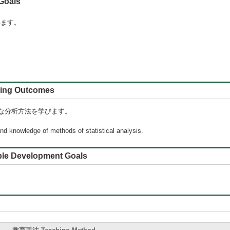
oals
います。
 Outcomes
な分析方法を学びます。
nd knowledge of methods of statistical analysis.
e Development Goals