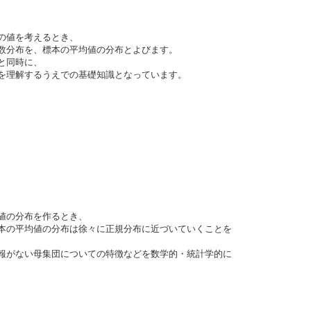
の値を考えるとき、
分布を、標本の平均値の分布とよびます。
と同時に、
理解するうえでの基礎知識となっています。
値の分布を作るとき、
の平均値の分布は徐々に正規分布に近づいていくことを
報がない母集団についての特徴などを数学的・統計学的に