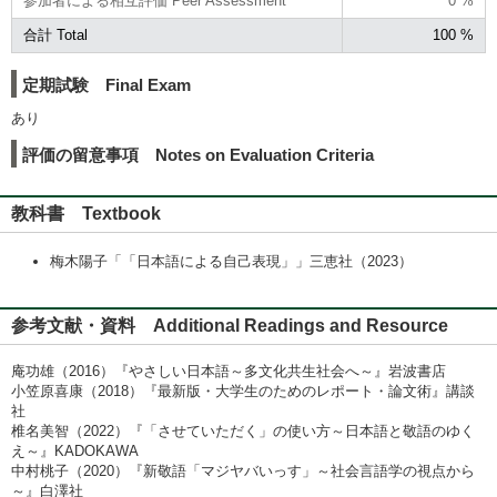
参加者による相互評価 Peer Assessment
0 %
合計 Total
100 %
定期試験 Final Exam
あり
評価の留意事項 Notes on Evaluation Criteria
教科書 Textbook
梅木陽子「「日本語による自己表現」」三恵社（2023）
参考文献・資料 Additional Readings and Resource
庵功雄（2016）『やさしい日本語～多文化共生社会へ～』岩波書店
小笠原喜康（2018）『最新版・大学生のためのレポート・論文術』講談
社
椎名美智（2022）『「させていただく」の使い方～日本語と敬語のゆく
え～』KADOKAWA
中村桃子（2020）『新敬語「マジヤバいっす」～社会言語学の視点から
～』白澤社