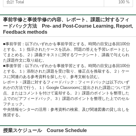
合計 Total
100 %
事前学修と事後学修の内容、レポート、課題に対するフィ
ードバック方法 Pre- and Post-Course Learning, Report,
Feedback methods
■事前学習：以下のいずれかを事前学習とする。時間の目安は各回100分
とする。１）指示されたケースを読み、問題の答えを予習レポートとし
てまとめる。２）講義テキストに関するワークシート、講義で与えられ
た課題作文に取り組む。
■事後学習：以下のいずれかを事後学習とする。時間の目安は各回100分
とする。１）添削された課題を受け取り、修正点を推敲する。２）ケー
スに関連のある参考資料を探したり、参考文献を読む。
レポート・課題に対するフィードバック：フィードバックは以下のいず
れかの方法で行う。１）Google Classroomに提出された課題について評
点、またはコメントを付けて返却する。２）課題のポイントを整理した
上でのピアフィードバック。３）課題のポイントを整理した上でのセル
フチェック。
中央情報センターの活用：参考資料の検索、及び関連図書の貸し出しを
推奨する。
授業スケジュール Course Schedule