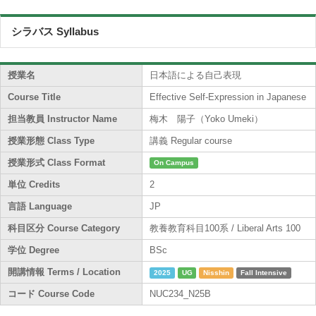
シラバス Syllabus
授業名
日本語による自己表現
Course Title
Effective Self-Expression in Japanese
担当教員 Instructor Name
梅木 陽子（Yoko Umeki）
授業形態 Class Type
講義 Regular course
授業形式 Class Format
On Campus
単位 Credits
2
言語 Language
JP
科目区分 Course Category
教養教育科目100系 / Liberal Arts 100
学位 Degree
BSc
開講情報 Terms / Location
2025
UG
Nisshin
Fall Intensive
コード Course Code
NUC234_N25B