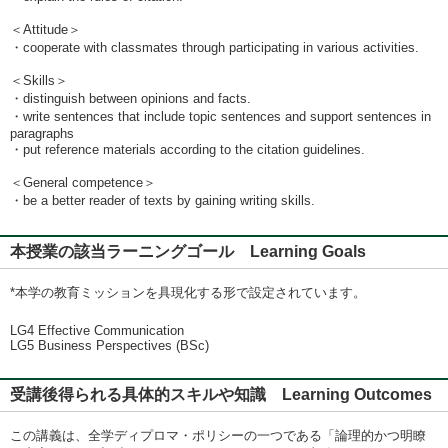
＜Attitude＞
・cooperate with classmates through participating in various activities.
＜Skills＞
・distinguish between opinions and facts.
・write sentences that include topic sentences and support sentences in
paragraphs
・put reference materials according to the citation guidelines.
＜General competence＞
・be a better reader of texts by gaining writing skills.
本授業の該当ラーニングゴール Learning Goals
*本学の教育ミッションを具現化する形で設定されています。
LG4 Effective Communication
LG5 Business Perspectives (BSc)
受講後得られる具体的スキルや知識 Learning Outcomes
この講義は、全学ディプロマ・ポリシーの一つである「論理的かつ明瞭