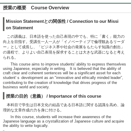
授業の概要 Course Overview
Mission Statementとの関係性 / Connection to our Missi
on Statement
この講義は、日本語を使った自己表現の中でも、特に「書く」能力の
向上を目指す。受講生一人一人が「イノベーティブで倫理観あるリーダ
ー」として成長し、「ビジネス界や社会の発展をもたらす知識の創出」
の過程で、よりよい自己表現を探求することは大きな武器になると考え
られる。
This course aims to improve students' ability to express themselves
using Japanese, especially in writing. It is believed that the ability of
craft clear and coherent sentences will be a significant asset for each
student‘ｓ development as an "innovative and ethically minded leader”,
contributing to the creation of knowledge that drives progress of the
business world and society.
授業の目的（意義） / Importance of this course
本科目で学生は日本文化の結晶である日本語に関する認識を高め、論
理的な文章作成の力を身に付ける。
In this course, students will increase their awareness of the
Japanese language as a crystallization of Japanese culture and acquire
the ability to write logically.