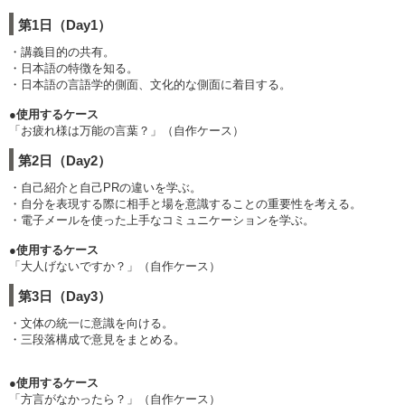
第1日（Day1）
・講義目的の共有。
・日本語の特徴を知る。
・日本語の言語学的側面、文化的な側面に着目する。
●使用するケース
「お疲れ様は万能の言葉？」（自作ケース）
第2日（Day2）
・自己紹介と自己PRの違いを学ぶ。
・自分を表現する際に相手と場を意識することの重要性を考える。
・電子メールを使った上手なコミュニケーションを学ぶ。
●使用するケース
「大人げないですか？」（自作ケース）
第3日（Day3）
・文体の統一に意識を向ける。
・三段落構成で意見をまとめる。
●使用するケース
「方言がなかったら？」（自作ケース）