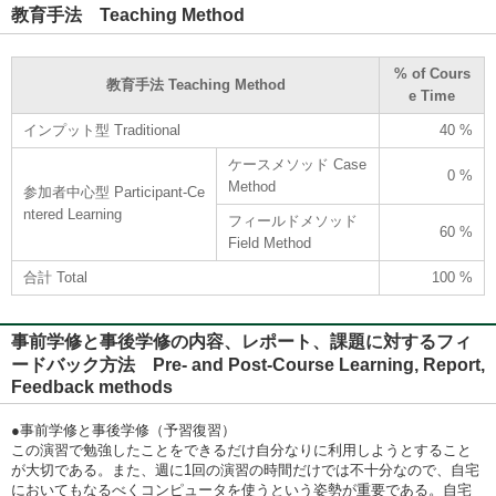
教育手法 Teaching Method
% of Cours
教育手法 Teaching Method
e Time
インプット型 Traditional
40 %
ケースメソッド Case
0 %
Method
参加者中心型 Participant-Ce
ntered Learning
フィールドメソッド
60 %
Field Method
合計 Total
100 %
事前学修と事後学修の内容、レポート、課題に対するフィ
ードバック方法 Pre- and Post-Course Learning, Report,
Feedback methods
●事前学修と事後学修（予習復習）
この演習で勉強したことをできるだけ自分なりに利用しようとすること
が大切である。また、週に1回の演習の時間だけでは不十分なので、自宅
においてもなるべくコンピュータを使うという姿勢が重要である。自宅