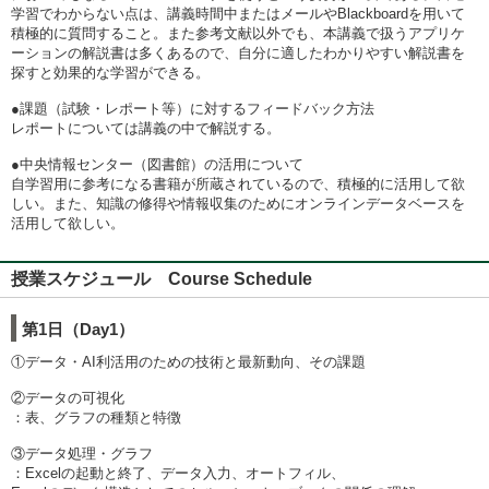
学習でわからない点は、講義時間中またはメールやBlackboardを用いて
積極的に質問すること。また参考文献以外でも、本講義で扱うアプリケ
ーションの解説書は多くあるので、自分に適したわかりやすい解説書を
探すと効果的な学習ができる。
●課題（試験・レポート等）に対するフィードバック方法
レポートについては講義の中で解説する。
●中央情報センター（図書館）の活用について
自学習用に参考になる書籍が所蔵されているので、積極的に活用して欲
しい。また、知識の修得や情報収集のためにオンラインデータベースを
活用して欲しい。
授業スケジュール Course Schedule
第1日（Day1）
①データ・AI利活用のための技術と最新動向、その課題
②データの可視化
：表、グラフの種類と特徴
③データ処理・グラフ
：Excelの起動と終了、データ入力、オートフィル、