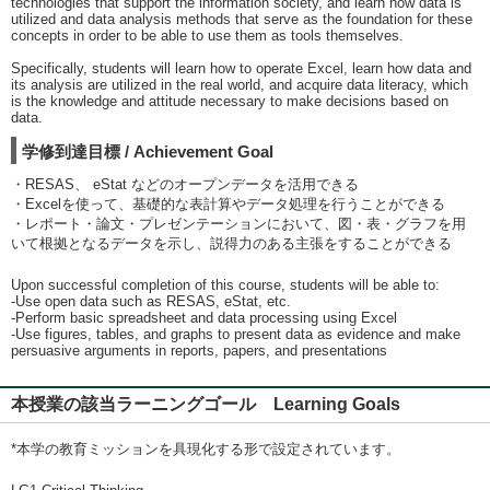
technologies that support the information society, and learn how data is
utilized and data analysis methods that serve as the foundation for these
concepts in order to be able to use them as tools themselves.
Specifically, students will learn how to operate Excel, learn how data and
its analysis are utilized in the real world, and acquire data literacy, which
is the knowledge and attitude necessary to make decisions based on
data.
学修到達目標 / Achievement Goal
・RESAS、 eStat などのオープンデータを活用できる
・Excelを使って、基礎的な表計算やデータ処理を行うことができる
・レポート・論文・プレゼンテーションにおいて、図・表・グラフを用
いて根拠となるデータを示し、説得力のある主張をすることができる
Upon successful completion of this course, students will be able to:
-Use open data such as RESAS, eStat, etc.
-Perform basic spreadsheet and data processing using Excel
-Use figures, tables, and graphs to present data as evidence and make
persuasive arguments in reports, papers, and presentations
本授業の該当ラーニングゴール Learning Goals
*本学の教育ミッションを具現化する形で設定されています。