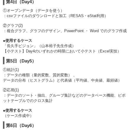
第4日（Day4）
①オープンデータ（データを使う）
：csvファイルのダウンロードと加工（RESAS・eStat利用）
②グラフ(2)
：複合グラフ、グラフのデザイン、PowerPoint ・ Word でのグラフ作成
●使用するケース
「長久手ビジョン」（山本裕子先生作成）
【小テスト】Day4のいずれかの時限において小テスト（Excel実技）
第5日（Day5）
①統計(1)
：データの種類（量的変数、質的変数） 、
データの分布（ヒストグラム）と代表値（平均値、中央値、最頻値）
②応用(1)
：データのソート・抽出、グループ集計などのデータベース機能、ピボ
ットテーブルでのクロス集計
●使用するケース
（ケース作成中）
第6日（Day6）