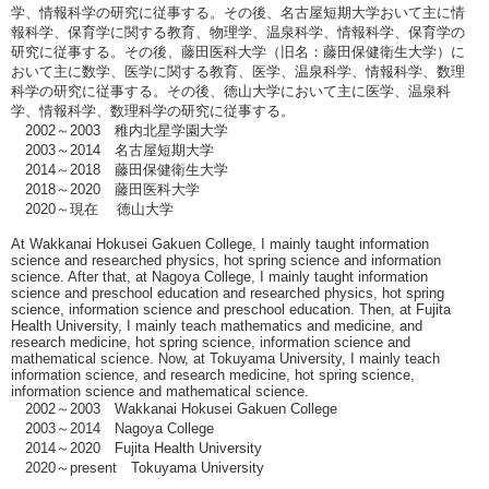
学、情報科学の研究に従事する。その後、名古屋短期大学おいて主に情
報科学、保育学に関する教育、物理学、温泉科学、情報科学、保育学の
研究に従事する。その後、藤田医科大学（旧名：藤田保健衛生大学）に
おいて主に数学、医学に関する教育、医学、温泉科学、情報科学、数理
科学の研究に従事する。その後、徳山大学において主に医学、温泉科
学、情報科学、数理科学の研究に従事する。
2002～2003 稚内北星学園大学
2003～2014 名古屋短期大学
2014～2018 藤田保健衛生大学
2018～2020 藤田医科大学
2020～現在 徳山大学
At Wakkanai Hokusei Gakuen College, I mainly taught information
science and researched physics, hot spring science and information
science. After that, at Nagoya College, I mainly taught information
science and preschool education and researched physics, hot spring
science, information science and preschool education. Then, at Fujita
Health University, I mainly teach mathematics and medicine, and
research medicine, hot spring science, information science and
mathematical science. Now, at Tokuyama University, I mainly teach
information science, and research medicine, hot spring science,
information science and mathematical science.
2002～2003 Wakkanai Hokusei Gakuen College
2003～2014 Nagoya College
2014～2020 Fujita Health University
2020～present Tokuyama University