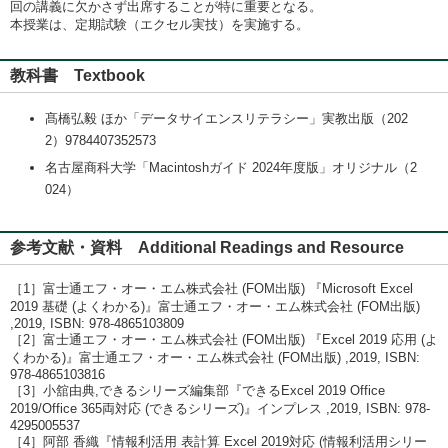
回の講義に欠かさず出席することが特に重要となる。
本授業は、定期試験（エクセル実技）を実施する。
教科書 Textbook
髙橋弘毅 ほか「データサイエンスリテラシー」実教出版（202
2）9784407352573
名古屋商科大学「Macintoshガイド 2024年度版」オリジナル（2
024）
参考文献・資料 Additional Readings and Resource
［1］富士通エフ・オー・エム株式会社 (FOM出版) 『Microsoft Excel
2019 基礎 (よくわかる)』富士通エフ・オー・エム株式会社 (FOM出版)
,2019, ISBN: 978-4865103809
［2］富士通エフ・オー・エム株式会社 (FOM出版) 『Excel 2019 応用 (よ
くわかる)』富士通エフ・オー・エム株式会社 (FOM出版) ,2019, ISBN:
978-4865103816
［3］小舘由典,できるシリーズ編集部『できるExcel 2019 Office
2019/Office 365両対応 (できるシリーズ)』インプレス ,2019, ISBN: 978-
4295005537
［4］阿部 香織『情報利活用 表計算 Excel 2019対応 (情報利活用シリー