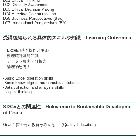
LG1 Critical Thinking
LG2 Diversity Awareness
LG3 Ethical Decision Making
LG4 Effective Communication
LG5 Business Perspectives (BSc)
LG7 International Perspectives (BA)
受講後得られる具体的スキルや知識 Learning Outcomes
・Excelの基本操作スキル
・数理統計基礎知識
・データ収集力・分析力
・論理的思考力
-Basic Excel operation skills
-Basic knowledge of mathematical statistics
-Data collection and analysis skills
-Logical thinking
SDGsとの関連性 Relevance to Sustainable Developme
nt Goals
Goal 4 質の高い教育をみんなに（Quality Education）