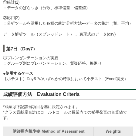
①統計(2)
：データのばらつき（分散、標準偏差、偏差値）
②応用(2)
：分析ツールを活用した各種の統計分析方法---データの集計（和、平均）
、
データ解析ツール（スプレッドシート） 、表形式のデータ(csv)
第7日（Day7）
①プレンゼンテーションの実践
：グループ別にプレゼンテーション、質疑応答、振返り
●使用するケース
【小テスト】Day6-7のいずれかの時限において小テスト（Excel実技）
成績評価方法 Evaluation Criteria
*成績は下記該当項目を基に決定されます。
*クラス貢献度合計はコールドコールと授業内での挙手発言の合算値で
す。
講師用内規準拠 Method of Assessment
Weights