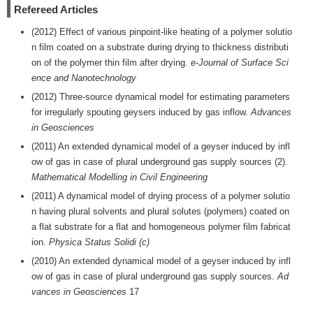
Refereed Articles
(2012) Effect of various pinpoint-like heating of a polymer solutio
n film coated on a substrate during drying to thickness distributi
on of the polymer thin film after drying.
e-Journal of Surface Sci
ence and Nanotechnology
(2012) Three-source dynamical model for estimating parameters
for irregularly spouting geysers induced by gas inflow.
Advances
in Geosciences
(2011) An extended dynamical model of a geyser induced by infl
ow of gas in case of plural underground gas supply sources (2).
Mathematical Modelling in Civil Engineering
(2011) A dynamical model of drying process of a polymer solutio
n having plural solvents and plural solutes (polymers) coated on
a flat substrate for a flat and homogeneous polymer film fabricat
ion.
Physica Status Solidi (c)
(2010) An extended dynamical model of a geyser induced by infl
ow of gas in case of plural underground gas supply sources.
Ad
vances in Geosciences
17