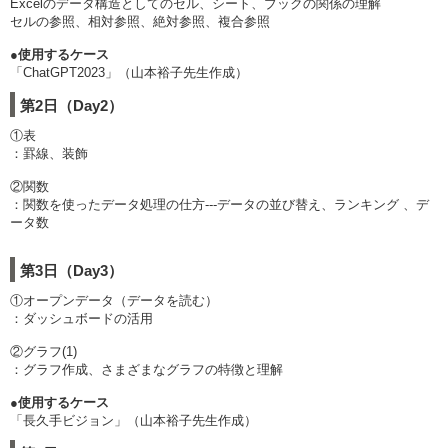
Excelのデータ構造としてのセル、シート、ブックの関係の理解
セルの参照、相対参照、絶対参照、複合参照
●使用するケース
「ChatGPT2023」（山本裕子先生作成）
第2日（Day2）
①表
：罫線、装飾
②関数
：関数を使ったデータ処理の仕方---データの並び替え、ランキング 、デ
ータ数
第3日（Day3）
①オープンデータ（データを読む）
：ダッシュボードの活用
②グラフ(1)
：グラフ作成、さまざまなグラフの特徴と理解
●使用するケース
「長久手ビジョン」（山本裕子先生作成）