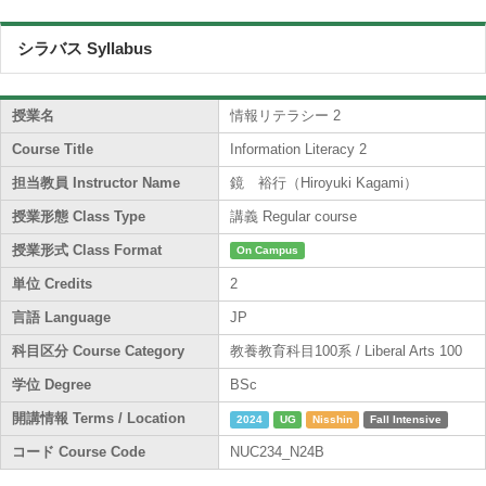
シラバス Syllabus
授業名
情報リテラシー 2
Course Title
Information Literacy 2
担当教員 Instructor Name
鏡 裕行（Hiroyuki Kagami）
授業形態 Class Type
講義 Regular course
授業形式 Class Format
On Campus
単位 Credits
2
言語 Language
JP
科目区分 Course Category
教養教育科目100系 / Liberal Arts 100
学位 Degree
BSc
開講情報 Terms / Location
2024
UG
Nisshin
Fall Intensive
コード Course Code
NUC234_N24B