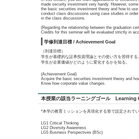
made security investment very handy. However, some pre
the basic securities investment theory and how to use t
conduct class discussions using case studies in order 
in the class discussions.
(Regarding the relationship between the graduation certi
Credits for this seminar will be evaluated strictly i
学修到達目標 / Achievement Goal
（到達目標）
学生が基礎的な証券投資理論とその使い方を習得する
学生が企業価値がどのように変化するかを知る。
(Achievement Goal)
Acquire the basic securities investment theory and ho
Know how corporate value changes.
本授業の該当ラーニングゴール Learning G
*本学の教育ミッションを具現化する形で設定されて
LG1 Critical Thinking
LG2 Diversity Awareness
LG5 Business Perspectives (BSc)