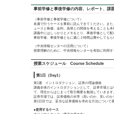
事前学修と事後学修の内容、レポート、課題に対するフィード
（事前学修と事後学修について）
各週で行うケースを事前に読んできてください。また
ュースと株価、金利、為替との関係を考えることも本
講義中にはしっかりとメモをとり、事後学修として配
事前学修、事後学修ともに週に２時間は費やしてもら
（中央情報センターの活用について）
授業理解のために、中央情報センターを有効に利用す
授業スケジュール Course Schedule
第1日（Day1）
第1週 イントロダクション、証券の理論価格
講義全体のイントロダクションとして、証券市場とは
て、理念からはじまって取引概要を勉強していきます
証券市場では、証券価格の水準（高いのか、安いのか
第1日目では、妥当な証券価格を求める方法について
●使用するケース