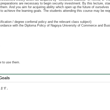
parations are necessary to begin security investment. By this lecture, starti
hem. And you aim for acquiring ability which open up the future of ourselves t
to achieve the learning goals. The students attending this course may be requi
fication / degree conferral policy and the relevant class subject)
n accordance with the Diploma Policy of Nagoya University of Commerce and Bus
。
w to use them.
oals
います。