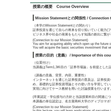
授業の概要 Course Overview
Mission Statementとの関係性 / Connection to
（本学のMission Statementとの関わり）
証券投資を通じて自らの将来を切り拓いていく能力(フ
ビジネス界や社会の発展をもたらす知識の創出に繋が
(Connection to our Mission Statement)
You aim for acquiring ability which open up the future 
You will acquire the basic securities investment that 
授業の目的（意義） / Importance of this cou
（位置付け）
当講義はTerm1,3科目の「証券市場論」を前提とし
（講義の意義、背景、内容、重要性）
インターネットを通じた証券投資の普及は、証券投資
め、基礎的な証券投資理論とその使い方を学習してい
実現に向けてケース教材を用いた討論授業を行います
(卒業認定・学位授与の方針と当該授業科目の関連につ
本講義の単位認定は、名古屋商科大学のディプロマポ
(Connection to our Mission Statement)
In this lecture, you will learn applications of securit