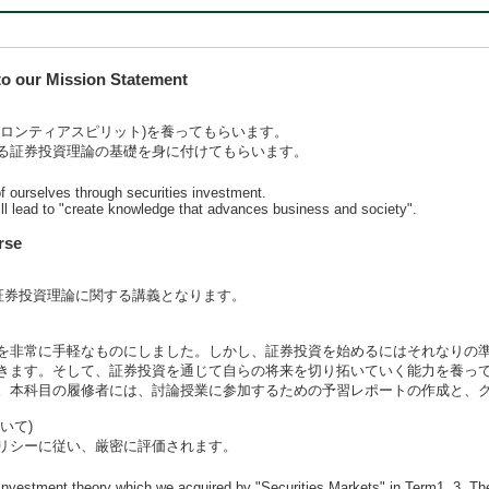
 our Mission Statement
ロンティアスピリット)を養ってもらいます。
る証券投資理論の基礎を身に付けてもらいます。
of ourselves through securities investment.
will lead to "create knowledge that advances business and society".
rse
た証券投資理論に関する講義となります。
を非常に手軽なものにしました。しかし、証券投資を始めるにはそれなりの
きます。そして、証券投資を通じて自らの将来を切り拓いていく能力を養っ
。本科目の履修者には、討論授業に参加するための予習レポートの作成と、
いて)
リシーに従い、厳密に評価されます。
ies investment theory which we acquired by "Securities Markets" in Term1, 3. T