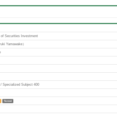
 of Securities Investment
ki Yamawake）
e
ecialized Subject 400
Term4