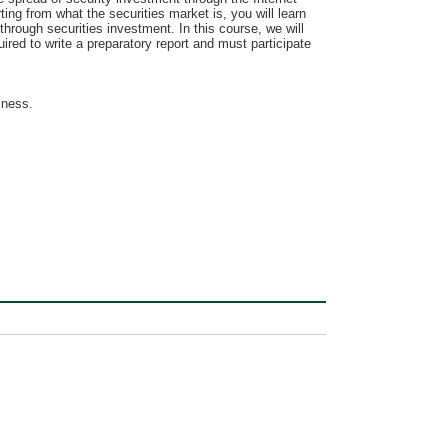
ng from what the securities market is, you will learn
hrough securities investment. In this course, we will
red to write a preparatory report and must participate
iness.