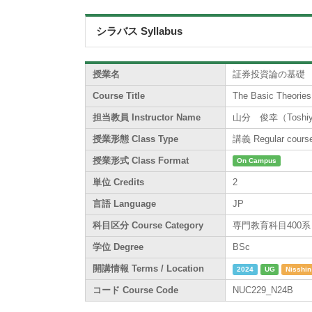
シラバス Syllabus
授業名
証券投資論の基礎
Course Title
The Basic Theories
担当教員 Instructor Name
山分 俊幸（Toshiyu
授業形態 Class Type
講義 Regular cours
授業形式 Class Format
On Campus
単位 Credits
2
言語 Language
JP
科目区分 Course Category
専門教育科目400系 / Sp
学位 Degree
BSc
開講情報 Terms / Location
2024
UG
Nisshin
コード Course Code
NUC229_N24B