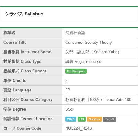
シラバス Syllabus
授業名
消費社会論
Course Title
Consumer Society Theory
担当教員 Instructor Name
矢部 謙太郎（Kentaro Yabe）
授業形態 Class Type
講義 Regular course
授業形式 Class Format
On Campus
単位 Credits
2
言語 Language
JP
科目区分 Course Category
教養教育科目100系 / Liberal Arts 100
学位 Degree
BSc
開講情報 Terms / Location
2024
UG
Nisshin
Term3
コード Course Code
NUC224_N24B