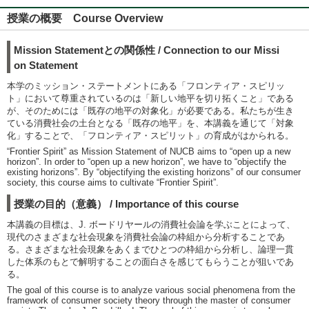
授業の概要 Course Overview
Mission Statementとの関係性 / Connection to our Missi
on Statement
本学のミッション・ステートメントにある「フロンティア・スピリッ
ト」において尊重されているのは「新しい地平を切り拓くこと」である
が、そのためには「既存の地平の対象化」が必要である。私たちが生き
ている消費社会の土台となる「既存の地平」を、本講義を通じて「対象
化」することで、「フロンティア・スピリット」の育成がはかられる。
“Frontier Spirit” as Mission Statement of NUCB aims to “open up a new
horizon”. In order to “open up a new horizon”, we have to “objectify the
existing horizons”. By “objectifying the existing horizons” of our consumer
society, this course aims to cultivate “Frontier Spirit”.
授業の目的（意義） / Importance of this course
本講義の目標は、J. ボードリヤールの消費社会論を学ぶことによって、
現代のさまざまな社会現象を消費社会論の枠組から分析することであ
る。さまざまな社会現象をあくまでひとつの枠組から分析し、論理一貫
した体系のもとで解明することの面白さを感じてもらうことが狙いであ
る。
The goal of this course is to analyze various social phenomena from the
framework of consumer society theory through the master of consumer