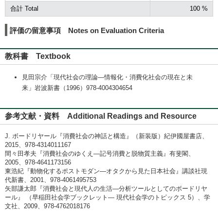
合計 Total
100 %
評価の留意事項 Notes on Evaluation Criteria
教科書 Textbook
見田宗介「現代社会の理論―情報化・消費化社会の現在と未
来」岩波新書（1996）978-4004304654
参考文献・資料 Additional Readings and Resource
J. ボードリヤール『消費社会の神話と構造』（新装版）紀伊國屋書店、
2015、978-4314011167
間々田孝夫『消費社会のゆくえ―記号消費と脱物質主義』有斐閣、
2005、978-4641173156
東浩紀『動物化するポストモダン―オタクから見た日本社会』講談社現
代新書、2001、978-4061495753
矢部謙太郎『消費社会と現代人の生活―分析ツールとしてのボードリヤ
ール』 （早稲田社会学ブックレット— 現代社会学のトピックス 5）、学
文社、2009、978-4762018176