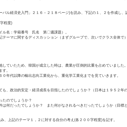
ーバル経済史入門」２１６－２１８ページ)を読み、下記の１、２を作成し、
字程度)
イル名：学籍番号 氏名 第〇週課題）。
テーマに関するディスカッション（まずグループで、次いでクラス全体で）
していたため、韓国が成立した時は、農業が圧倒的比重を占めていました。
ます。
６０年代以降の輸出志向工業化から、重化学工業化までを見ていきます。
ても、政治的安定・経済成長を目指したのでしょうか？（日本は１９５２年
かったのでしょうか？
件は何だったでしょうか？ また何がなされるべきだったでしょうか（目標
読み、上記のテーマ１，２に対する自分の考え(各２００字程度)を記す。