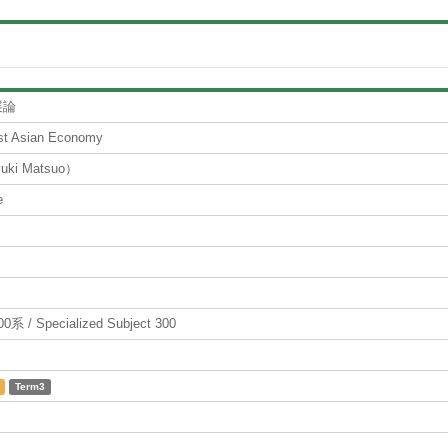
展論
st Asian Economy
i Matsuo）
e
 Specialized Subject 300
Term3