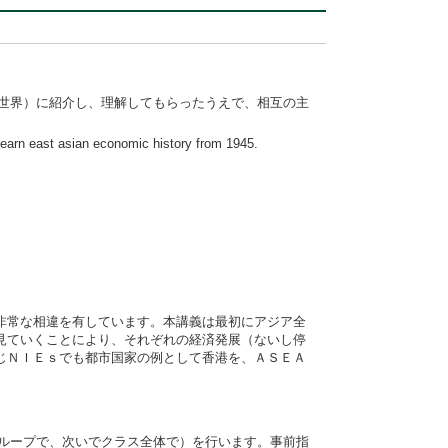
ら側（世界）に紹介し、理解してもらったうえで、相互の主
learn east asian economic history from 1945.
非常な相違を有しています。本講義は最初にアジア全
見ていくことにより、それぞれの経済発展（ないし停
じＮＩＥｓでも都市国家の例として香港を、ＡＳＥＡ
ループで、次いでクラス全体で）を行います。事前指