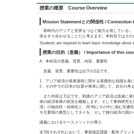
授業の概要 Course Overview
Mission Statementとの関係性 / Connection to
「新時代のアジアと世界をつなぐ能力を有している」（mi
張をすり合わせることだと考えます。本科目ではその
Students are required to learn basic knowledge about 
授業の目的（意義） / Importance of this cou
A . 本科目の意義、背景、内容、重要性
意義、背景、重要性は以下の2点です。
1．アジア経済の発展過程に関する基礎的な知識を身
2．その中での日本の位置や将来に関して、自分の考
また内容は下記です。戦後のアジア経済は急速に発展
体の経済発展の状況を概観します。そして事例研究を
滞）の独自性・特殊性と、同 時にその中に潜む共通
Ｎ主要国の典型としてタイを、そして移行経済の国か
講義におけるケースメソッドの導入
全7回それぞれにおいて、事前指定課題・配布プリン