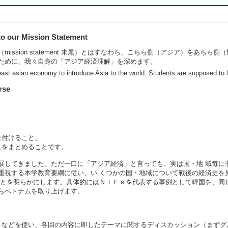
 our Mission Statement
ssion statement 末尾）とはすなわち、こちら側（アジア）をあち
ために、我々自身の「アジア経済理解」を深めます。
east asian economy to introduce Asia to the world. Students are supposed to 
rse
に付けること、
えをまとめることです。
してきました。ただ一口に「アジア経済」と言っても、実は国・地 域毎に
重視する本学教育要綱に従い、い くつかの国・地域について戦後の経済史を
性とを明らかにします。具体的にはＮＩＥｓを代表する事例として韓国を、同
らベトナムを取り上げます。
トなどを使い、各回の内容に即したテーマに関するディスカッション（まずグ