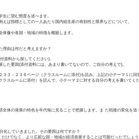
学生に望む態度を述べます。
例えば指標としての一人あたり国内総生産の有効性と限界などについて。
全体像や各国・地域の特徴を概観します。
た理由は何だと考えますか？
付資料から探してください)。
展した要因(添付資料には、あまり書いてないので、ご自分の考えで)。
３３－２３６ページ（クラスルームに添付)を読み、上記の小テーマ１に回
ラスルームに添付）を読んで、小テーマ２に対する自分の考えを書いてくださ
済全体の発展の特色を年代毎に見ることで把握します。ま た戦後の変化を追
が分化していきました。その要因は何ですか？
IEs だけでなく、より広範な国・地域が経済発展することは可能だったでし