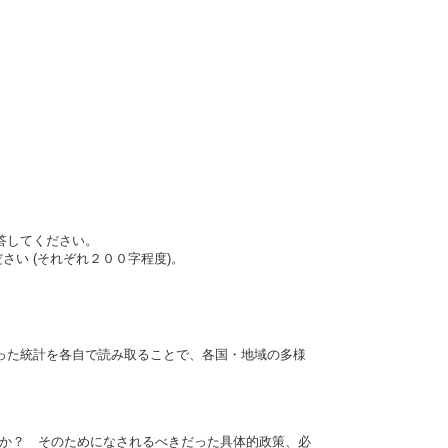
答してください。
い (それぞれ２００字程度)。
った統計を各自で読み取ることで、各国・地域の多様
ょうか？ そのためになされるべきだった具体的政策、必