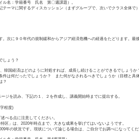
イル名：学籍番号 氏名 第〇週課題）。
テーマに関するディスカッション（まずグループで、次いでクラス全体で）
す。次に９０年代の規制緩和からアジア経済危機への経過をたどります。最
でしょう？
し、韓国経済はどのように対処すれば、成長し続けることができるでしょう
条件は何だったでしょうか？ また何がなされるべきでしょうか（目標と具
は？
７ページを読み、下記の１、２を作成し、講義開始時までに提出する。
字程度)
下述べる点に注意してください。
発特区」は、2020年時点まで、大きな成果を挙げてはいないようです。
009年の状況です。現状について論じる場合は、ご自分でお調べになってく