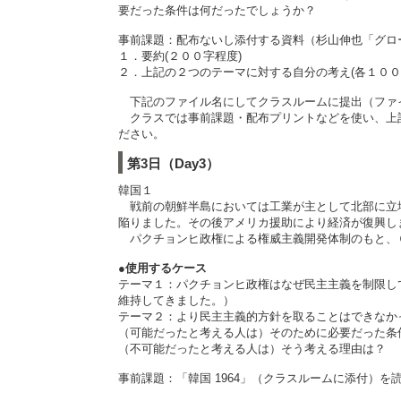
要だった条件は何だったでしょうか？
事前課題：配布ないし添付する資料（杉山伸也「グロ
１．要約(２００字程度)
２．上記の２つのテーマに対する自分の考え(各１００
下記のファイル名にしてクラスルームに提出（ファ
クラスでは事前課題・配布プリントなどを使い、上記
ださい。
第3日（Day3）
韓国１
戦前の朝鮮半島においては工業が主として北部に立地
陥りました。その後アメリカ援助により経済が復興し
パクチョンヒ政権による権威主義開発体制のもと、
●使用するケース
テーマ１：パクチョンヒ政権はなぜ民主主義を制限し
維持してきました。）
テーマ２：より民主主義的方針を取ることはできな
（可能だったと考える人は）そのために必要だった条
（不可能だったと考える人は）そう考える理由は？
事前課題：「韓国 1964」（クラスルームに添付）を