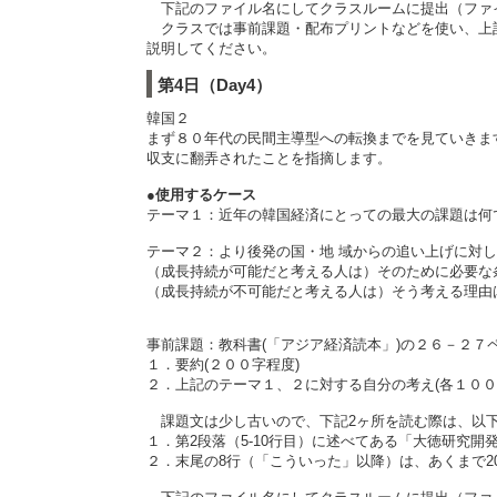
下記のファイル名にしてクラスルームに提出（ファ
クラスでは事前課題・配布プリントなどを使い、上記
説明してください。
第4日（Day4）
韓国２
まず８０年代の民間主導型への転換までを見ていきま
収支に翻弄されたことを指摘します。
●使用するケース
テーマ１：近年の韓国経済にとっての最大の課題は何
テーマ２：より後発の国・地 域からの追い上げに対
（成長持続が可能だと考える人は）そのために必要な
（成長持続が不可能だと考える人は）そう考える理由
事前課題：教科書(「アジア経済読本」)の２６－２
１．要約(２００字程度)
２．上記のテーマ１、２に対する自分の考え(各１００
課題文は少し古いので、下記2ヶ所を読む際は、以
１．第2段落（5-10行目）に述べてある「大徳研究開
２．末尾の8行（「こういった」以降）は、あくまで2