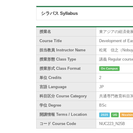
シラバス Syllabus
授業名
東アジアの経済発
Course Title
Development of Ea
担当教員 Instructor Name
松尾 信之（Nobuyuk
授業形態 Class Type
講義 Regular cours
授業形式 Class Format
On Campus
単位 Credits
2
言語 Language
JP
科目区分 Course Category
共通専門教育科目300系 /
学位 Degree
BSc
開講情報 Terms / Location
2025
UG
Nisshin
コード Course Code
NUC223_N25B