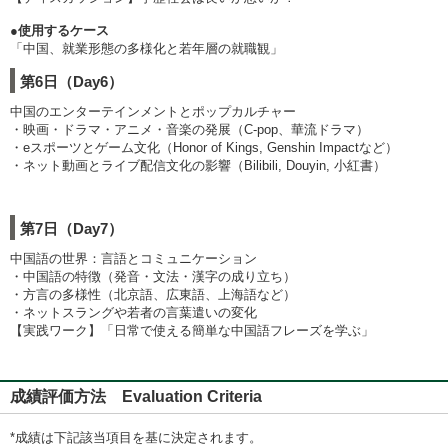
●使用するケース
「中国、就業形態の多様化と若年層の就職観」
第6日（Day6）
中国のエンターテインメントとポップカルチャー
・映画・ドラマ・アニメ・音楽の発展（C-pop、華流ドラマ）
・eスポーツとゲーム文化（Honor of Kings, Genshin Impactなど）
・ネット動画とライブ配信文化の影響（Bilibili, Douyin, 小紅書）
第7日（Day7）
中国語の世界：言語とコミュニケーション
・中国語の特徴（発音・文法・漢字の成り立ち）
・方言の多様性（北京語、広東語、上海語など）
・ネットスラングや若者の言葉遣いの変化
【実践ワーク】「日常で使える簡単な中国語フレーズを学ぶ」
成績評価方法 Evaluation Criteria
*成績は下記該当項目を基に決定されます。