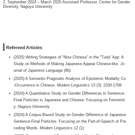
2. September 2024 – March 2025:Assistant Professor, Center for Gender
Diversity, Nagoya University
Refereed Articles
(2025) Writing Strategies of “Nise Chinese‪” in the “Tuita‪” App‬‬:‬‬‬‬‬‬‬‬‬‬ A
Study on Methods of Making Japanese Appear Chinese-like.
Jo
urnal of Japanese Language
(86):
(2025) A Semantic-Pragmatic Analysis of Epistemic Modality Co
-Occurrence in Chinese.
Modern Linguistics
13 (3): 2330-1708
(2024) A Quantitative Study on Gender Differences in Sentence-
Final Particles in Japanese and Chinese: Focusing on Femininit
y.
Nagoya University
(2024) A Corpus-Based Study on Gender Difference of Japanese
Sentence-Final Particles: Focusing on the Part-of-Speech of Pre
ceding Words.
Modern Linguistics
12 (1):