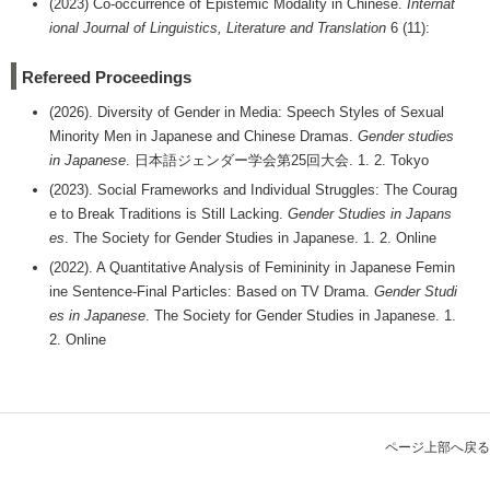
(2023) Co-occurrence of Epistemic Modality in Chinese.
Internat
ional Journal of Linguistics, Literature and Translation
6 (11):
Refereed Proceedings
(2026). Diversity of Gender in Media: Speech Styles of Sexual
Minority Men in Japanese and Chinese Dramas.
Gender studies
in Japanese
. 日本語ジェンダー学会第25回大会. 1. 2. Tokyo
(2023). Social Frameworks and Individual Struggles: The Courag
e to Break Traditions is Still Lacking.
Gender Studies in Japans
es
. The Society for Gender Studies in Japanese. 1. 2. Online
(2022). A Quantitative Analysis of Femininity in Japanese Femin
ine Sentence-Final Particles: Based on TV Drama.
Gender Studi
es in Japanese
. The Society for Gender Studies in Japanese. 1.
2. Online
ページ上部へ戻る