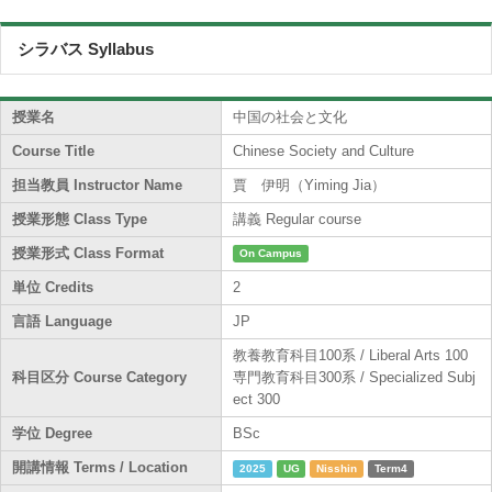
シラバス Syllabus
授業名
中国の社会と文化
Course Title
Chinese Society and Culture
担当教員 Instructor Name
賈 伊明（Yiming Jia）
授業形態 Class Type
講義 Regular course
授業形式 Class Format
On Campus
単位 Credits
2
言語 Language
JP
教養教育科目100系 / Liberal Arts 100
科目区分 Course Category
専門教育科目300系 / Specialized Subj
ect 300
学位 Degree
BSc
開講情報 Terms / Location
2025
UG
Nisshin
Term4