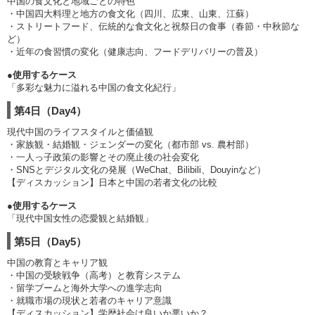
中国の食文化と地域ごとの特色
・中国四大料理と地方の食文化（四川、広東、山東、江蘇）
・ストリートフード、伝統的な食文化と祝祭日の食事（春節・中秋節な
ど）
・近年の食習慣の変化（健康志向、フードデリバリーの普及）
●使用するケース
「多彩な魅力に溢れる中国の食文化紀行」
第4日（Day4）
現代中国のライフスタイルと価値観
・家族観・結婚観・ジェンダーの変化（都市部 vs. 農村部）
・一人っ子政策の影響とその廃止後の社会変化
・SNSとデジタル文化の発展（WeChat、Bilibili、Douyinなど）
【ディスカッション】日本と中国の若者文化の比較
●使用するケース
「現代中国女性の恋愛観と結婚観」
第5日（Day5）
中国の教育とキャリア観
・中国の受験戦争（高考）と教育システム
・留学ブームと海外大学への進学志向
・就職市場の現状と若者のキャリア意識
【ディスカッション】学歴社会は良いか悪いか？