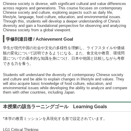
Chinese society is diverse, with significant cultural and value differences
across regions and generations. This course focuses on contemporary
Chinese society and culture, exploring aspects such as daily life,
lifestyle, language, food culture, education, and environmental issues.
Through this, students will develop a deeper understanding of China's
diversity and gain a foundational perspective for observing and analyzing
Chinese society from a global viewpoint.
学修到達目標 / Achievement Goal
学生が現代中国の社会や文化の多様性を理解し、ライフスタイルや価値
観の変化について説明できるようになる。また、食文化や教育、環境問
題についての基本的な知識を身につけ、日本や他国と比較しながら考察
できる力を養う。
Students will understand the diversity of contemporary Chinese society
and culture and be able to explain changes in lifestyle and values. They
will also acquire basic knowledge of food culture, education, and
environmental issues while developing the ability to analyze and compare
them with other countries, including Japan.
本授業の該当ラーニングゴール Learning Goals
*本学の教育ミッションを具現化する形で設定されています。
LG1 Critical Thinking