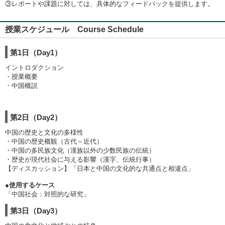
③レポートや課題に対しては、具体的なフィードバックを提供します。
授業スケジュール Course Schedule
第1日（Day1）
イントロダクション
・授業概要
・中国概説
第2日（Day2）
中国の歴史と文化の多様性
・中国の歴史概観（古代～近代）
・中国の多民族文化（漢族以外の少数民族の伝統）
・歴史が現代社会に与える影響（漢字、伝統行事）
【ディスカッション】「日本と中国の文化的な共通点と相違点」
●使用するケース
「中国社会：対照的な研究」
第3日（Day3）