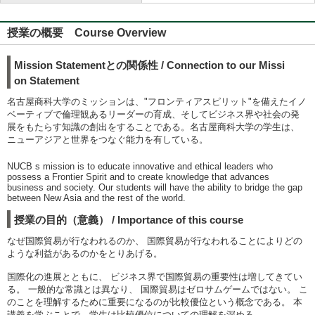
授業の概要 Course Overview
Mission Statementとの関係性 / Connection to our Missi
on Statement
名古屋商科大学のミッションは、"フロンティアスピリット"を備えたイノ
ベーティブで倫理観あるリーダーの育成、そしてビジネス界や社会の発
展をもたらす知識の創出をすることである。名古屋商科大学の学生は、
ニューアジアと世界をつなぐ能力を有している。
NUCB s mission is to educate innovative and ethical leaders who
possess a Frontier Spirit and to create knowledge that advances
business and society. Our students will have the ability to bridge the gap
between New Asia and the rest of the world.
授業の目的（意義） / Importance of this course
なぜ国際貿易が行なわれるのか、 国際貿易が行なわれることによりどの
ような利益があるのかをとりあげる。
国際化の進展とともに、 ビジネス界で国際貿易の重要性は増してきてい
る。 一般的な常識とは異なり、 国際貿易はゼロサムゲームではない。 こ
のことを理解するために重要になるのが比較優位という概念である。 本
講義を学ぶことで、学生は比較優位についての理解を深める。