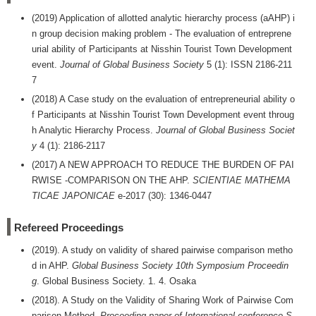
(2019) Application of allotted analytic hierarchy process (aAHP) i
n group decision making problem - The evaluation of entreprene
urial ability of Participants at Nisshin Tourist Town Development
event.
Journal of Global Business Society
5 (1): ISSN 2186-211
7
(2018) A Case study on the evaluation of entrepreneurial ability o
f Participants at Nisshin Tourist Town Development event throug
h Analytic Hierarchy Process.
Journal of Global Business Societ
y
4 (1): 2186-2117
(2017) A NEW APPROACH TO REDUCE THE BURDEN OF PAI
RWISE -COMPARISON ON THE AHP.
SCIENTIAE MATHEMA
TICAE JAPONICAE
e-2017 (30): 1346-0447
Refereed Proceedings
(2019). A study on validity of shared pairwise comparison metho
d in AHP.
Global Business Society 10th Symposium Proceedin
g
. Global Business Society. 1. 4. Osaka
(2018). A Study on the Validity of Sharing Work of Pairwise Com
parison Method.
Proceeding paper of International conference S