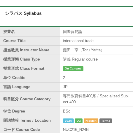
シラバス Syllabus
授業名
国際貿易論
Course Title
international trade
担当教員 Instructor Name
鑓田 亨（Toru Yarita）
授業形態 Class Type
講義 Regular course
授業形式 Class Format
On Campus
単位 Credits
2
言語 Language
JP
専門教育科目400系 / Specialized Subj
科目区分 Course Category
ect 400
学位 Degree
BSc
開講情報 Terms / Location
2024
UG
Nisshin
Term3
コード Course Code
NUC216_N24B