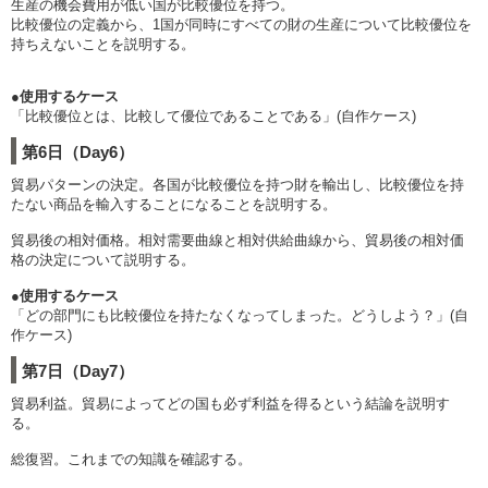
生産の機会費用が低い国が比較優位を持つ。
比較優位の定義から、1国が同時にすべての財の生産について比較優位を
持ちえないことを説明する。
●使用するケース
「比較優位とは、比較して優位であることである」(自作ケース)
第6日（Day6）
貿易パターンの決定。各国が比較優位を持つ財を輸出し、比較優位を持
たない商品を輸入することになることを説明する。
貿易後の相対価格。相対需要曲線と相対供給曲線から、貿易後の相対価
格の決定について説明する。
●使用するケース
「どの部門にも比較優位を持たなくなってしまった。どうしよう？」(自
作ケース)
第7日（Day7）
貿易利益。貿易によってどの国も必ず利益を得るという結論を説明す
る。
総復習。これまでの知識を確認する。