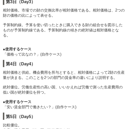
第3日（Day3）
相対価格。市場での財の交換比率が相対価格である。相対価格は、2つの
財の価格の比によって表せる。
予算制約線。予算を使い切ったときに購入できる財の組合せを図示した
ものが予算制約線である。予算制約線の傾きの絶対値は相対価格とな
る。
●使用するケース
「価格って比なの？」(自作ケース)
第4日（Day4）
相対価格と供給。機会費用を所与とすると、相対価格によって2財の生産
量が決まる。このことを2つの部門の賃金率の違いにより説明する。
絶対優位。労働生産性の高い国、いいかえれば労働で測った生産費用の
低い国が絶対優位を持つ。
●使用するケース
「安い賃金部門で働きたい？」(自作ケース)
第5日（Day5）
比較優位。