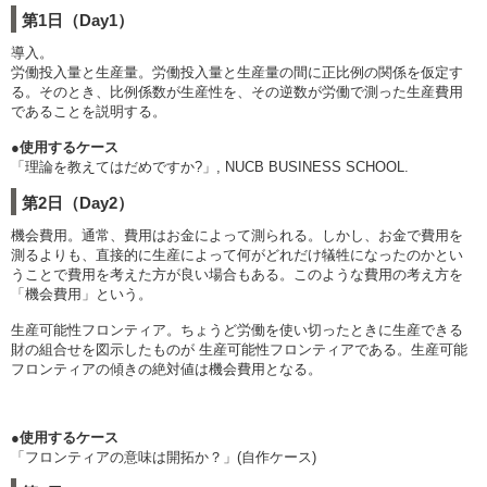
第1日（Day1）
導入。
労働投入量と生産量。労働投入量と生産量の間に正比例の関係を仮定す
る。そのとき、比例係数が生産性を、その逆数が労働で測った生産費用
であることを説明する。
●使用するケース
「理論を教えてはだめですか?」, NUCB BUSINESS SCHOOL.
第2日（Day2）
機会費用。通常、費用はお金によって測られる。しかし、お金で費用を
測るよりも、直接的に生産によって何がどれだけ犠牲になったのかとい
うことで費用を考えた方が良い場合もある。このような費用の考え方を
「機会費用」という。
生産可能性フロンティア。ちょうど労働を使い切ったときに生産できる
財の組合せを図示したものが 生産可能性フロンティアである。生産可能
フロンティアの傾きの絶対値は機会費用となる。
●使用するケース
「フロンティアの意味は開拓か？」(自作ケース)