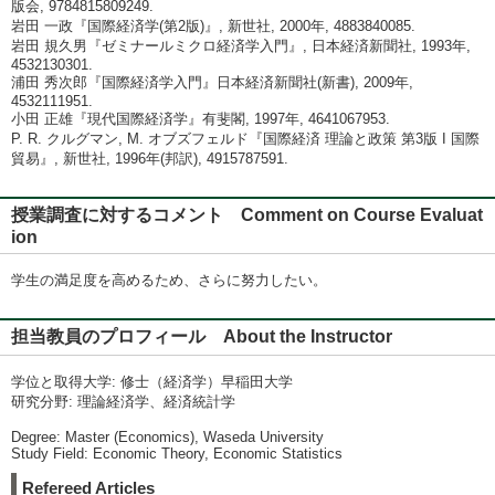
版会, 9784815809249.
岩田 一政『国際経済学(第2版)』, 新世社, 2000年, 4883840085.
岩田 規久男『ゼミナールミクロ経済学入門』, 日本経済新聞社, 1993年,
4532130301.
浦田 秀次郎『国際経済学入門』日本経済新聞社(新書), 2009年,
4532111951.
小田 正雄『現代国際経済学』有斐閣, 1997年, 4641067953.
P. R. クルグマン, M. オブズフェルド『国際経済 理論と政策 第3版 I 国際
貿易』, 新世社, 1996年(邦訳), 4915787591.
授業調査に対するコメント Comment on Course Evaluat
ion
学生の満足度を高めるため、さらに努力したい。
担当教員のプロフィール About the Instructor
学位と取得大学: 修士（経済学）早稲田大学
研究分野: 理論経済学、経済統計学
Degree: Master (Economics), Waseda University
Study Field: Economic Theory, Economic Statistics
Refereed Articles