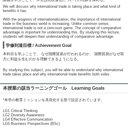
We will discuss why international trade is taking place and what kind of
benefits it has.
With the progress of internationalization, the importance of international
trade in the business world is increasing. Unlike common sense,
international trade is not a zero-sum game. The concept of comparative
advantage is important for understanding this. By studying this lecture,
students will deepen their understanding of comparative advantage.
学修到達目標 / Achievement Goal
本科目を学ぶことで、 なぜ国際貿易が行われるのか、 国際貿易がなぜ双
方に利益を生むのかを理解できるようになる。
By studying this subject, you will be able to understand why international
trade takes place and why international trade benefits both sides.
本授業の該当ラーニングゴール Learning Goals
*本学の教育ミッションを具現化する形で設定されています。
LG1 Critical Thinking
LG2 Diversity Awareness
LG4 Effective Communication
LG5 Business Perspectives (BSc)