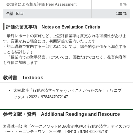
参加者による相互評価 Peer Assessment
0 %
合計 Total
100 %
評価の留意事項 Notes on Evaluation Criteria
・最終レポートの実施など、上記評価基準は変更される可能性がありま
す。変更がある場合には、初回講義で案内いたします
・初回講義で案内する一部行為については、総合的な評価から減点する
ことも検討します
・「授業内での挙手発言」については、回数だけではなく、発言内容等
も評価に加味します
教科書 Textbook
太宰北斗「行動経済学ってそういうことだったのか！」ワニブ
ックス（2022）9784847072147
参考文献・資料 Additional Readings and Resource
岩澤誠一郎 著『ケースメソッドMBA実況中継04 行動経済学』ディスカヴ
ァー・トゥエンティワン、2020年、IBN13（9784799326718）