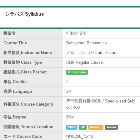
シラバス Syllabus
授業名
行動経済学
Course Title
Behavioral Economics
担当教員 Instructor Name
太宰 北斗（Hokuto Dazai）
授業形態 Class Type
講義 Regular course
授業形式 Class Format
On Campus
単位 Credits
2
言語 Language
JP
専門教育科目400系 / Specialized Subj
科目区分 Course Category
ect 400
学位 Degree
BSc
開講情報 Terms / Location
2024
UG
Nisshin
Term4
コード Course Code
NUC206_N24B