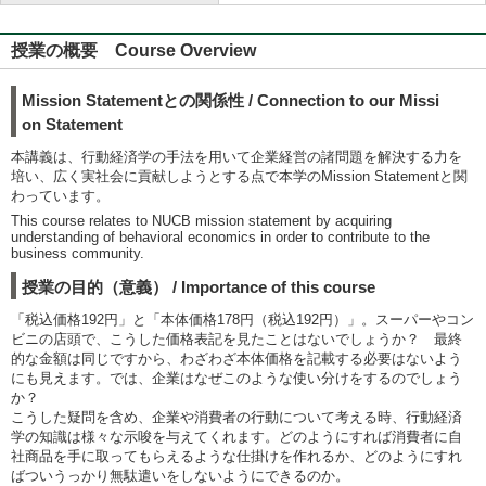
授業の概要 Course Overview
Mission Statementとの関係性 / Connection to our Missi
on Statement
本講義は、行動経済学の手法を用いて企業経営の諸問題を解決する力を
培い、広く実社会に貢献しようとする点で本学のMission Statementと関
わっています。
This course relates to NUCB mission statement by acquiring
understanding of behavioral economics in order to contribute to the
business community.
授業の目的（意義） / Importance of this course
「税込価格192円」と「本体価格178円（税込192円）」。スーパーやコン
ビニの店頭で、こうした価格表記を見たことはないでしょうか？ 最終
的な金額は同じですから、わざわざ本体価格を記載する必要はないよう
にも見えます。では、企業はなぜこのような使い分けをするのでしょう
か？
こうした疑問を含め、企業や消費者の行動について考える時、行動経済
学の知識は様々な示唆を与えてくれます。どのようにすれば消費者に自
社商品を手に取ってもらえるような仕掛けを作れるか、どのようにすれ
ばついうっかり無駄遣いをしないようにできるのか。