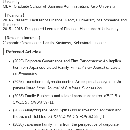
University
MBA, Graduate School of Business Administration, Keio University
【Positions】
2016 - Present: Lecturer of Finance, Nagoya University of Commerce and
Business
2015 - 2016: Designated Lecturer of Finance, Hitotsubashi University
【Research Interests】
Corporate Governance, Family Business, Behavioral Finance
Refereed Articles
(2025) Corporate Governance and Firm Performance: An Implica
tion from Japanese Listed Family Firms.
Asian Journal of Law a
nd Economics
(2025) Transition of dynastic control: An empirical analysis of Ja
panese listed firms.
Journal of Business Succession
(2023) Family Business and related party transaction.
KEIO BU
SINESS FORUM
39 (1):
(2022) Analyzing the Stock Split Bubble: Investor Sentiment and
the Size of Bubbles.
KEIO BUSINESS FORUM
38 (1):
(2020) Japanese family firms from the perspective of corporate