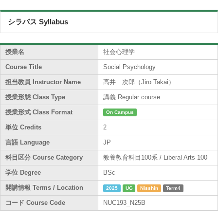
シラバス Syllabus
授業名
社会心理学
Course Title
Social Psychology
担当教員 Instructor Name
高井 次郎（Jiro Takai）
授業形態 Class Type
講義 Regular course
授業形式 Class Format
On Campus
単位 Credits
2
言語 Language
JP
科目区分 Course Category
教養教育科目100系 / Liberal Arts 100
学位 Degree
BSc
開講情報 Terms / Location
2025
UG
Nisshin
Term4
コード Course Code
NUC193_N25B