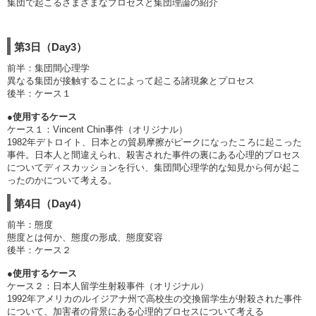
集団で起こるさまざまなプロセスと集団理論の紹介
第3日（Day3）
前半：集団間心理学
異なる集団が接触することによって起こる諸現象とプロセス
後半：ケース１
●使用するケース
ケース１：Vincent Chin事件（オリジナル）
1982年デトロイト、日本との貿易摩擦がピークになったころに起こった
事件。日本人と間違えられ、殺害された事件の裏にある心理的プロセス
についてディスカッションを行い、集団間心理学的な知見から何が起こ
ったのかについて考える。
第4日（Day4）
前半：態度
態度とは何か、態度の形成、態度変容
後半：ケース２
●使用するケース
ケース２：日本人留学生射殺事件（オリジナル）
1992年アメリカのルイジアナ州で高校生の交換留学生が射殺された事件
について、加害者の背景にある心理的プロセスについて考える