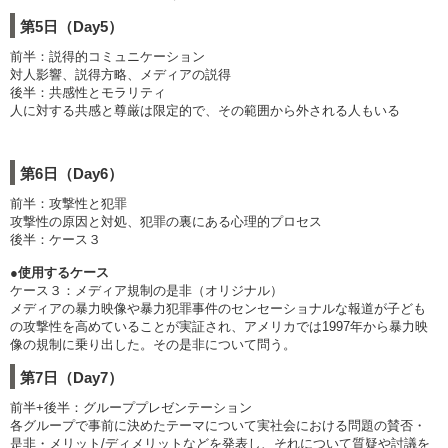
第5日（Day5）
前半：説得的コミュニケーション
対人影響、説得方略、メディアの説得
後半：共感性とモラリティ
人に対する共感と尊厳は限定的で、その範囲から外される人もいる
第6日（Day6）
前半：攻撃性と犯罪
攻撃性の原因と対処、犯罪の裏にある心理的プロセス
後半：ケース３
●使用するケース
ケース３：メディア規制の是非（オリジナル）
メディアの暴力映像や暴力犯罪事件のセンセーショナルな報道が子ども
の攻撃性を高めていることが実証され、アメリカでは1997年から暴力映
像の規制に乗り出した。その是非について問う。
第7日（Day7）
前半+後半：グループプレゼンテーション
各グループで事前に決めたテーマについて実社会における問題の賛否・
是非・メリット/ディメリットなどを発表し、それについて質疑や討議を