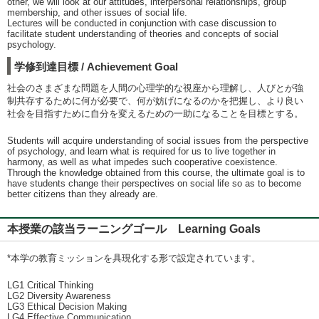
other, we will look at our attitudes, interpersonal relationships, group
membership, and other issues of social life.
Lectures will be conducted in conjunction with case discussion to
facilitate student understanding of theories and concepts of social
psychology.
学修到達目標 / Achievement Goal
社会のさまざまな問題を人間の心理学的な視座から理解し、人びとが強
制共存するために何が必要で、何が妨げになるのかを把握し、より良い
社会を目指すために自分を変えるための一助になることを目標とする。
Students will acquire understanding of social issues from the perspective
of psychology, and learn what is required for us to live together in
harmony, as well as what impedes such cooperative coexistence.
Through the knowledge obtained from this course, the ultimate goal is to
have students change their perspectives on social life so as to become
better citizens than they already are.
本授業の該当ラーニングゴール Learning Goals
*本学の教育ミッションを具現化する形で設定されています。
LG1 Critical Thinking
LG2 Diversity Awareness
LG3 Ethical Decision Making
LG4 Effective Communication