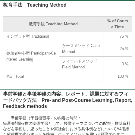
教育手法 Teaching Method
% of Cours
教育手法 Teaching Method
e Time
インプット型 Traditional
75 %
ケースメソッド Case
25 %
Method
参加者中心型 Participant-Ce
ntered Learning
フィールドメソッド
0 %
Field Method
合計 Total
100 %
事前学修と事後学修の内容、レポート、課題に対するフィ
ードバック方法 Pre- and Post-Course Learning, Report,
Feedback methods
・ 準備学習（予習復習等）の内容と時間：
毎週4時間程度の準備学習として、授業テーマについての配布・推奨資料
などを学習し、思ったことや実社会における具体例などについてA4用紙
１枚程度の小レポートを準備。ケースメソッドを用いる授業のために