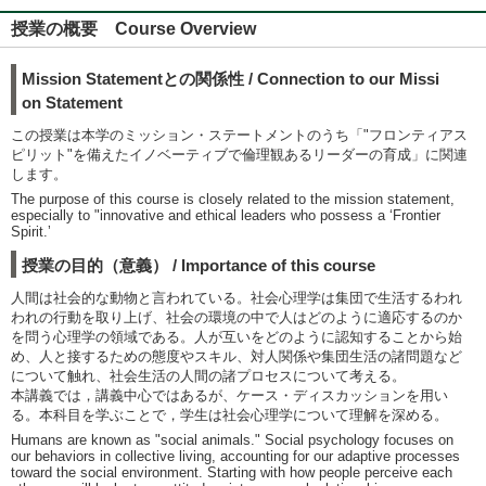
授業の概要 Course Overview
Mission Statementとの関係性 / Connection to our Missi
on Statement
この授業は本学のミッション・ステートメントのうち「"フロンティアス
ピリット"を備えたイノベーティブで倫理観あるリーダーの育成」に関連
します。
The purpose of this course is closely related to the mission statement,
especially to "innovative and ethical leaders who possess a ʻFrontier
Spirit.ʼ
授業の目的（意義） / Importance of this course
人間は社会的な動物と言われている。社会心理学は集団で生活するわれ
われの行動を取り上げ、社会の環境の中で人はどのように適応するのか
を問う心理学の領域である。人が互いをどのように認知することから始
め、人と接するための態度やスキル、対人関係や集団生活の諸問題など
について触れ、社会生活の人間の諸プロセスについて考える。
本講義では，講義中心ではあるが、ケース・ディスカッションを用い
る。本科目を学ぶことで，学生は社会心理学について理解を深める。
Humans are known as "social animals." Social psychology focuses on
our behaviors in collective living, accounting for our adaptive processes
toward the social environment. Starting with how people perceive each