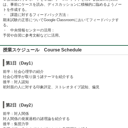
は、事前にケースを読み、ディスカッションに積極的に臨めるようノー
トを作成する。
・ 課題に対するフィードバック方法：
期末試験の正答についてGoogle Classroomにおいてフィードバックす
る。
・ 中央情報センターの活用：
予習や自習に参考文献などに活用。
授業スケジュール Course Schedule
第1日（Day1）
前半：社会心理学の紹介
社会心理学が取り扱う諸テーマを紹介する
後半：対人認知
初対面の人に対する印象評定、ストレオタイプ認知、偏見
第2日（Day2）
前半：対人関係
対人関係の発展過程の諸理論を紹介する
後半：集団力学