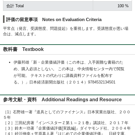
合計 Total
100 %
評価の留意事項 Notes on Evaluation Criteria
平常点（発言、受講態度、問題提起）を重視します。受講態度が悪い場
合は、減点します。
教科書 Textbook
伊藤邦雄「新・企業価値評価（この本は、入手困難な書籍のた
め、購入必須としない。 この本は、中央情報センター内で閲覧
が可能。 テキストの代わりに講義資料ファイルを配布す
る。）」日本経済新聞出版社（２０１４）9784532134501
参考文献・資料 Additional Readings and Resource
［1］石野雄一著『道具としてのファイナンス』日本実業出版社、２００
５年
［２］三田紀房著『インベスターＺ第１～２１巻』講談社、２０１７年
［３］鈴木一功著『企業価値評価[実践編]』ダイヤモンド社、２００４年
［４］砂川伸幸＋笠原真人著『はじめての企業価値評価』 日経文庫、