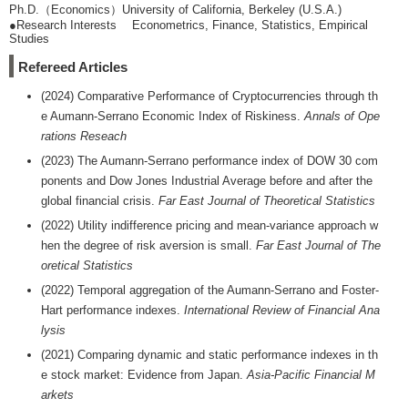
Ph.D.（Economics）University of California, Berkeley (U.S.A.)
●Research Interests Econometrics, Finance, Statistics, Empirical
Studies
Refereed Articles
(2024) Comparative Performance of Cryptocurrencies through th
e Aumann-Serrano Economic Index of Riskiness.
Annals of Ope
rations Reseach
(2023) The Aumann-Serrano performance index of DOW 30 com
ponents and Dow Jones Industrial Average before and after the
global financial crisis.
Far East Journal of Theoretical Statistics
(2022) Utility indifference pricing and mean-variance approach w
hen the degree of risk aversion is small.
Far East Journal of The
oretical Statistics
(2022) Temporal aggregation of the Aumann-Serrano and Foster-
Hart performance indexes.
International Review of Financial Ana
lysis
(2021) Comparing dynamic and static performance indexes in th
e stock market: Evidence from Japan.
Asia-Pacific Financial M
arkets