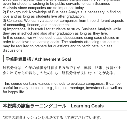
even for students wishing to be public servants to learn Business
Analysis since companies are so important today.
2) Background: Knowledge of Business Analysis is necessary in finding
jobs and as long as students live after graduation.
3) Contents: We learn valuation of companies from three different aspects
of accounting, finance, and management.
4) Importance: It is useful for students to study Business Analysis while
they are in school and also after graduation as long as they live.
In this course, we will conduct class discussions using case studies in
order to achieve the learning goals. The students attending this course
may be required to prepare for questions and to participate in class
discussions.
学修到達目標 / Achievement Goal
経営分析は、企業の価値を評価する方法ですが、就職、結婚、投資や社
会に出てからの暮らしのためにも、経営分析が役にたつことがある。
This course contains various methods to evaluate companies. It can be
useful for many purposes, e.g., for jobs, marriage, investment as well as
for happy life.
本授業の該当ラーニングゴール Learning Goals
*本学の教育ミッションを具現化する形で設定されています。