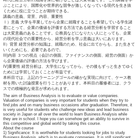
ぶことにより、国際化や世界的な競争が激しくなっている現代を生き抜
くために役に立つことが期待できる。
講義の意義、背景、内容、重要性
Ⅰ）意義 大学を卒業してから企業に就職することを希望している学生諸
君にとって、企業の価値を評価する方法である経営分析を学習すること
は大変意義のあることです。公務員などになりたい人にとっても、企業
の現代社会での重要性から、経営分析を学ぶ意義は大いにあります。
II）背景 経営分析の知識は、就職のため、社会に出てからも、また生きて
いくためにも、必要であるので。
III)内容 ３つの視点（会計の側面、ファイナンスの側面、経営の側面）か
ら企業価値の評価の方法を学びます。
IV)重要性 経営分析は、大学生になってから、その後もずっと生きてゆく
ためには学習しておくことが有益です。
本科目では、上記のラーニングゴールの確かな実現に向けて、ケース教
材を用いた討論授業を行うことがあります。本科目の履修者には、クラ
スでの積極的な発言が求められます。
The aim of Business Analysis is to evaluate or value companies.
Valuation of companies is very important for students when they try to
find jobs and on many business occasions after graduation. Therefore, it
is very useful for students who challenge new ideas and lead business
society in Japan or all over the world to learn Business Analysis while
they are in school. I hope you can somehow get an ability to survive in
this competitive and global world by taking this course.
About the course
1) Significance: It is worthwhile for students looking for jobs to study
Business Analysis, which is to evaluate companies. It is still significant