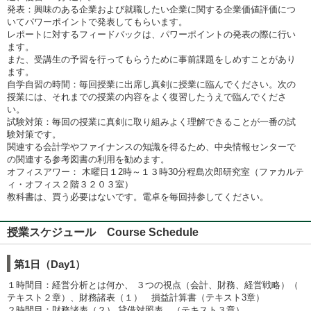
発表：興味のある企業および就職したい企業に関する企業価値評価につ
いてパワーポイントで発表してもらいます。
レポートに対するフィードバックは、パワーポイントの発表の際に行い
ます。
また、受講生の予習を行ってもらうために事前課題をしめすことがあり
ます。
自学自習の時間：毎回授業に出席し真剣に授業に臨んでください。次の
授業には、それまでの授業の内容をよく復習したうえで臨んでくださ
い。
試験対策：毎回の授業に真剣に取り組みよく理解できることが一番の試
験対策です。
関連する会計学やファイナンスの知識を得るため、中央情報センターで
の関連する参考図書の利用を勧めます。
オフィスアワー： 木曜日１2時～１３時30分程島次郎研究室（ファカルテ
ィ・オフィス２階３２０３室）
教科書は、買う必要はないです。電卓を毎回持参してください。
授業スケジュール Course Schedule
第1日（Day1）
１時間目：経営分析とは何か、 ３つの視点（会計、財務、経営戦略）（
テキスト２章）、財務諸表（１） 損益計算書（テキスト3章）
２時間目：財務諸表（２） 貸借対照表 （テキスト３章）