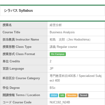
シラバス Syllabus
授業名
経営分析
Course Title
Business Analysis
担当教員 Instructor Name
程島 次郎（Jiro Hodoshima）
授業形態 Class Type
講義 Regular course
授業形式 Class Format
On Campus
単位 Credits
2
言語 Language
JP
専門教育科目400系 / Specialized Subj
科目区分 Course Category
ect 400
学位 Degree
BSc
開講情報 Terms / Location
2024
UG
Nisshin
Term4
コード Course Code
NUC192_N24B