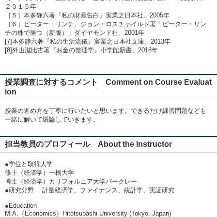
２０１５年
［５］本多静六著『私の財産告白』実業之日本社、2005年
［６］ピーター・リンチ、ジョン・ロスチャイルド著「ピーター・リン
チの株で勝つ（新版）」ダイヤモンド社、2001年
[7]本多静六著『私の生活流儀』実業之日本社文庫、2013年
[8]外山滋比古著『お金の整理学』小学館新書、2018年
授業調査に対するコメント Comment on Course Evaluat
ion
授業の進め方を丁寧に行いたいと思います。できるだけ練習問題なども
一緒に解いて議論していきます。
担当教員のプロフィール About the Instructor
●学位と取得大学
修士（経済学）一橋大学
博士（経済学）カリフォルニア大学バークレー
●研究分野 計量経済学、ファイナンス、統計学、実証研究
●Education
M.A.（Economics）Hitotsubashi University (Tokyo, Japan)