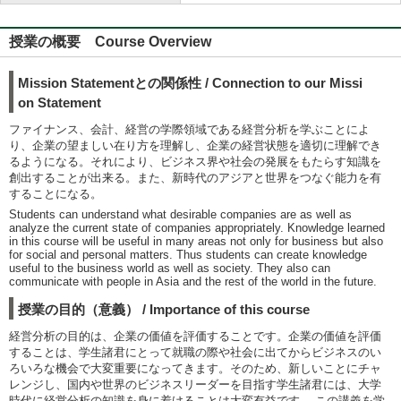
授業の概要 Course Overview
Mission Statementとの関係性 / Connection to our Missi
on Statement
ファイナンス、会計、経営の学際領域である経営分析を学ぶことによ
り、企業の望ましい在り方を理解し、企業の経営状態を適切に理解でき
るようになる。それにより、ビジネス界や社会の発展をもたらす知識を
創出することが出来る。また、新時代のアジアと世界をつなぐ能力を有
することになる。
Students can understand what desirable companies are as well as
analyze the current state of companies appropriately. Knowledge learned
in this course will be useful in many areas not only for business but also
for social and personal matters. Thus students can create knowledge
useful to the business world as well as society. They also can
communicate with people in Asia and the rest of the world in the future.
授業の目的（意義） / Importance of this course
経営分析の目的は、企業の価値を評価することです。企業の価値を評価
することは、学生諸君にとって就職の際や社会に出てからビジネスのい
ろいろな機会で大変重要になってきます。そのため、新しいことにチャ
レンジし、国内や世界のビジネスリーダーを目指す学生諸君には、大学
時代に経営分析の知識を身に着けることは大変有益です。 この講義を学