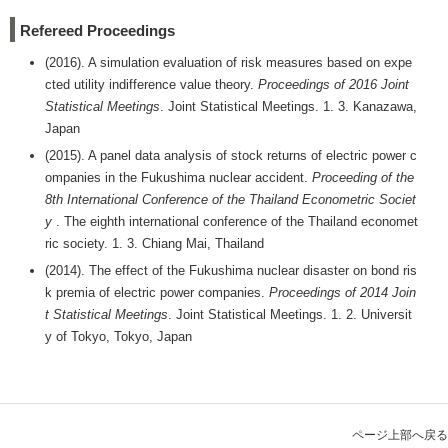
Refereed Proceedings
(2016). A simulation evaluation of risk measures based on expe
cted utility indifference value theory.
Proceedings of 2016 Joint
Statistical Meetings
. Joint Statistical Meetings. 1. 3. Kanazawa,
Japan
(2015). A panel data analysis of stock returns of electric power c
ompanies in the Fukushima nuclear accident.
Proceeding of the
8th International Conference of the Thailand Econometric Societ
y
. The eighth international conference of the Thailand economet
ric society. 1. 3. Chiang Mai, Thailand
(2014). The effect of the Fukushima nuclear disaster on bond ris
k premia of electric power companies.
Proceedings of 2014 Join
t Statistical Meetings
. Joint Statistical Meetings. 1. 2. Universit
y of Tokyo, Tokyo, Japan
ページ上部へ戻る