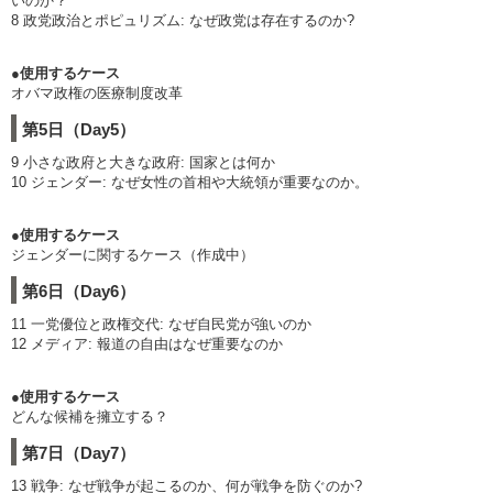
いのか？
8 政党政治とポピュリズム: なぜ政党は存在するのか?
●使用するケース
オバマ政権の医療制度改革
第5日（Day5）
9 小さな政府と大きな政府: 国家とは何か
10 ジェンダー: なぜ女性の首相や大統領が重要なのか。
●使用するケース
ジェンダーに関するケース（作成中）
第6日（Day6）
11 一党優位と政権交代: なぜ自民党が強いのか
12 メディア: 報道の自由はなぜ重要なのか
●使用するケース
どんな候補を擁立する？
第7日（Day7）
13 戦争: なぜ戦争が起こるのか、何が戦争を防ぐのか?