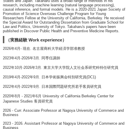
States and Japan. Takaharu uses a broad range of methods in his
research, including machine learning (natural language processing),
causal inference, and formal models. He is a 2020-2021 Japan Society of
Promotion of Science Overseas Challenge Program for Young
Researchers Fellow at the University of California, Berkeley. He received
the Special Award for Outstanding Dissertation from Graduate School for
Law and Politics, University of Tokyo. Takaharu's papers have been
published in Discover Public Health and Preventive Medicine Reports.
（実務経験 Work experience）
2026年4月- 現在. 名古屋商科大学経済学部准教授
2023年4月-2026年3月. 同専任講師
2022年10月-2026年3月. 東京大学大学院人文社会系研究科特任研究員
2019年4月-2022年9月. 日本学術振興会特別研究員(DC1)
2022年4月-2022年9月. 日本国際問題研究所若手客員研究員
2020年8月 - 2021年6月 University of California Berkeley Center for
Japanese Studies 客員研究員
2026 - Curr. Associate Professor at Nagoya University of Commerce and
Business
2023 - 2026. Assistant Professor at Nagoya University of Commerce and
Business