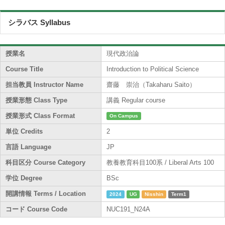
シラバス Syllabus
授業名
現代政治論
Course Title
Introduction to Political Science
担当教員 Instructor Name
齋藤 崇治（Takaharu Saito）
授業形態 Class Type
講義 Regular course
授業形式 Class Format
On Campus
単位 Credits
2
言語 Language
JP
科目区分 Course Category
教養教育科目100系 / Liberal Arts 100
学位 Degree
BSc
開講情報 Terms / Location
2024
UG
Nisshin
Term1
コード Course Code
NUC191_N24A