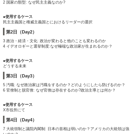
2 国家の類型: なぜ民主主義なのか?
●使用するケース
民主主義国と権威主義国とにおけるリーダーの選択
第2日（Day2）
3 政治・経済・文化: 政治が変わると他のことも変わるのか
4 イデオロギーと選挙制度:なぜ極端な政治家が生まれるのか？
●使用するケース
どうする未来
第3日（Day3）
5 汚職: なぜ政治家は汚職をするのか？どのようにしたら防げるのか？
6 官僚制と脱官僚: なぜ官僚は存在するのか?政治主導とは何か？
●使用するケース
X市役所にて
第4日（Day4）
7 大統領制と議院内閣制: 日本の首相は弱いのか？アメリカの大統領は強