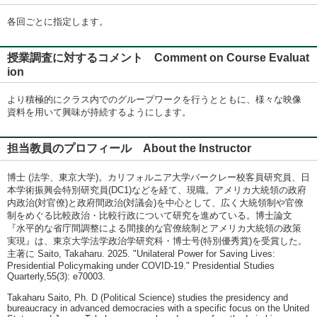
各回ごとに指定します。
授業調査に対するコメント Comment on Course Evaluat
ion
より積極的にクラス内でのグループワークを行うとともに、様々な映像
資料を用いて興味が持続するようにします。
担当教員のプロフィール About the Instructor
博士 (法学、東京大学)。カリフォルニア大学バークレー校客員研究員、日
本学術振興会特別研究員(DC1)などを経て、現職。アメリカ大統領の政府
内政治(対官僚)と政府間政治(対議会)を中心として、広く大統領制や官僚
制をめぐる比較政治・比較行政について研究を進めている。博士論文
『水平的な省庁間調整による間接的な官僚統制とアメリカ大統領の政策
実現』は、東京大学法学政治学研究科・博士号(特別優秀賞)を受賞した。
主著に Saito, Takaharu. 2025. "Unilateral Power for Saving Lives:
Presidential Policymaking under COVID-19." Presidential Studies
Quarterly,55(3): e70003.
Takaharu Saito, Ph. D (Political Science) studies the presidency and
bureaucracy in advanced democracies with a specific focus on the United