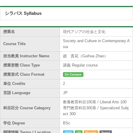
シラバス Syllabus
授業名
現代アジアの社会と文化
Society and Culture in Contemporary A
Course Title
sia
担当教員 Instructor Name
趙 貴花（Guihua Zhao）
授業形態 Class Type
講義 Regular course
授業形式 Class Format
On Campus
単位 Credits
2
言語 Language
JP
教養教育科目100系 / Liberal Arts 100
科目区分 Course Category
専門教育科目300系 / Specialized Subj
ect 300
学位 Degree
BSc
開講情報 Terms / Location
2025
UG
Nisshin
Term4