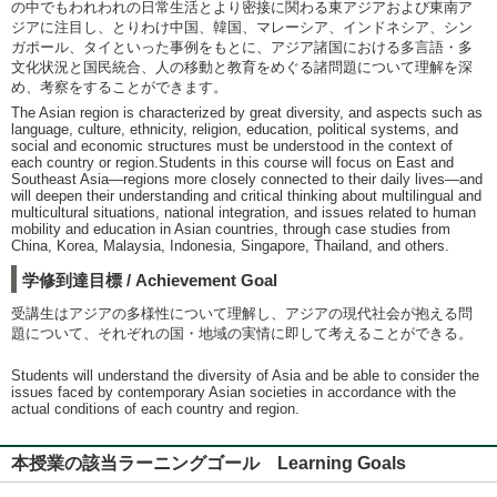
の中でもわれわれの日常生活とより密接に関わる東アジアおよび東南ア
ジアに注目し、とりわけ中国、韓国、マレーシア、インドネシア、シン
ガポール、タイといった事例をもとに、アジア諸国における多言語・多
文化状況と国民統合、人の移動と教育をめぐる諸問題について理解を深
め、考察をすることができます。
The Asian region is characterized by great diversity, and aspects such as
language, culture, ethnicity, religion, education, political systems, and
social and economic structures must be understood in the context of
each country or region.Students in this course will focus on East and
Southeast Asia—regions more closely connected to their daily lives—and
will deepen their understanding and critical thinking about multilingual and
multicultural situations, national integration, and issues related to human
mobility and education in Asian countries, through case studies from
China, Korea, Malaysia, Indonesia, Singapore, Thailand, and others.
学修到達目標 / Achievement Goal
受講生はアジアの多様性について理解し、アジアの現代社会が抱える問
題について、それぞれの国・地域の実情に即して考えることができる。
Students will understand the diversity of Asia and be able to consider the
issues faced by contemporary Asian societies in accordance with the
actual conditions of each country and region.
本授業の該当ラーニングゴール Learning Goals