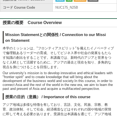
コード Course Code
NUC175_N25B
授業の概要 Course Overview
Mission Statementとの関係性 / Connection to our Missi
on Statement
本学のミッションは、"フロンティアスピリット"を備えたイノベーティブ
で倫理観あるリーダーの育成、そしてビジネス界や社会の発展をもたら
す知識の創出をすることです。本講義では、新時代のアジアと世界をつ
なぐ人材として活躍するために、アジアの過去と現在を知り、多角的な
視点を身につけることを目指します。
Our university’s mission is to develop innovative and ethical leaders with
"frontier spirit" and to create knowledge that will bring about the
development of the business world and society.In this course, in order to
connect Asia and the rest of the world in the new era, we aim to learn the
past and present of Asia and acquire a multifaceted perspective.
授業の目的（意義） / Importance of this course
アジア地域は多様な特徴を有しており、言語、文化、民族、宗教、教
育、政治体制、そして社会、経済構造などはそれぞれの国や地域の実情
に即して考える必要があります。受講生は本講義を通じて、アジア地域