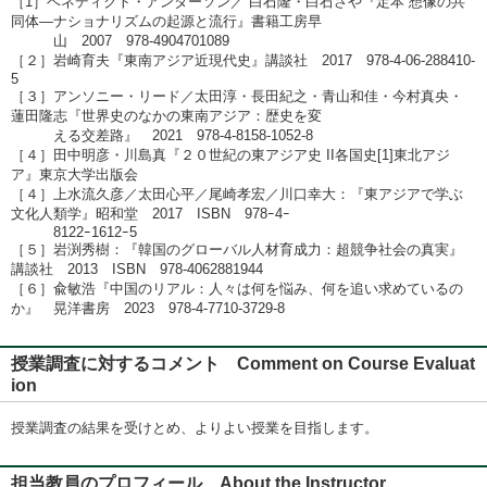
［1］ベネディクト・アンダーソン／ 白石隆・白石さや『定本 想像の共
同体―ナショナリズムの起源と流行』書籍工房早
山 2007 978-4904701089
［２］岩崎育夫『東南アジア近現代史』講談社 2017 978-4-06-288410-
5
［３］アンソニー・リード／太田淳・長田紀之・青山和佳・今村真央・
蓮田隆志『世界史のなかの東南アジア：歴史を変
える交差路』 2021 978-4-8158-1052-8
［４］田中明彦・川島真『２０世紀の東アジア史 II各国史[1]東北アジ
ア』東京大学出版会
［４］上水流久彦／太田心平／尾崎孝宏／川口幸大：『東アジアで学ぶ
文化人類学』昭和堂 2017 ISBN 978ｰ4ｰ
8122ｰ1612ｰ5
［５］岩渕秀樹：『韓国のグローバル人材育成力：超競争社会の真実』
講談社 2013 ISBN 978-4062881944
［６］兪敏浩『中国のリアル：人々は何を悩み、何を追い求めているの
か』 晃洋書房 2023 978-4-7710-3729-8
授業調査に対するコメント Comment on Course Evaluat
ion
授業調査の結果を受けとめ、よりよい授業を目指します。
担当教員のプロフィール About the Instructor