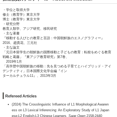
・学位と取得大学
修士（教育学）東京大学
博士（教育学）東京大学
・研究分野
教育人類学、アジア研究、移民研究
・主な著書
『移動する人びとの教育と言語：中国朝鮮族のエスノグラフィー』
2016、趙貴花、三元社
・主な論文
「元日本留学生の朝鮮族の国際移動と子どもの教育：転校をめぐる教育
戦略と葛藤」『東アジア教育研究』第7巻、
2019年1月
「高学歴中国朝鮮族の移動：先を見つめる子育てとハイブリッド・アイ
デンティティ」日本国際文化学会編『イン
ターカルチュラル11』、2013年3月
Refereed Articles
(2024) The Crosslinguistic Influence of L1 Morphological Awaren
ess on L3 Lexical Inferencing: An Exploratory Study of L1 Japan
ese-L2 English-L3 Chinese Learners.
Sage Open
2158-2440