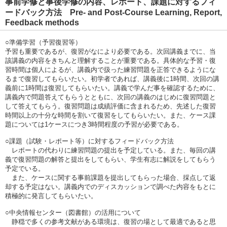
事前学修と事後学修の内容、レポート、課題に対するフィ
ードバック方法 Pre- and Post-Course Learning, Report,
Feedback methods
○準備学習（予習復習等）
予習も重要であるが、復習がなにより必要である。次回講義までに、当
該講義の内容をきちんと理解することが重要である。具体的な予習・復
習時間は個人によるが、講義内で扱った練習問題を正答できるようにな
るまで復習してもらいたい。初学者であれば、講義後に1時間、次回の講
義前に1時間は復習してもらいたい。講義で学んだ事を確認するために、
講義内で問題答えてもらうとともに、次回の講義のはじめに復習問題と
して答えてもらう。復習問題は成績評価に含まれるため、先述した復習
時間以上の十分な時間を割いて復習をしてもらいたい。また、ケース課
題については1ケースにつき3時間程度の予習が必要である。
○課題（試験・レポート等）に対するフィードバック方法
レポートの代わりに練習問題の提出を予定している。また、毎回の講
義で復習問題の解答と提出をしてもらい、学生有志に解説をしてもらう
予定でいる。
また、ケースに関する事前課題を提出してもらった場合、採点して返
却する予定はない。講義内でのディスカッションで調べた内容をもとに
積極的に発言してもらいたい。
○中央情報センター（図書館）の活用について
静穏で多くの参考文献がある環境は、復習の場として最適であると思