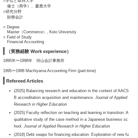
○学位と取得大学
修士（商学）、慶應大学
○研究分野
財務会計
○ Degree
Master（Commerce）, Keio University
○ Field of Study
Financial Accounting
（実務経験 Work experience）
1995年〜1998年 待山会計事務所
1995〜1998 Machiyama Accounting Firm (part-time)
Refereed Articles
(2025) Balancing research and education in the context of AACS
B accreditation acquisition and maintenance.
Journal of Applied
Research in Higher Education
(2025) Faculty reflection on teaching and learning in transition: A
qualitative study of the case method in a Japanese business sc
hool.
Journal of Applied Research in Higher Education
(2018) Debt swaps for financing education: Exploration of new fu