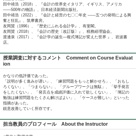
田中靖浩（2018）、『会計の世界史イタリア、イギリス、アメリカ
――500年の物語』、日本経済新聞出版社。
田中靖浩（2022）、『会計と経営の七〇〇年史 ――五つの発明による興
奮と狂乱』、筑摩書房。
友岡賛（1996）、『歴史にふれる会計学』、有斐閣。
友岡賛（2018）、『会計の歴史〔改訂版〕』、税務経理協会。
渡邊泉（2017）、『会計学の誕生―複式簿記が変えた世界 』、岩波書
店。
授業調査に対するコメント Comment on Course Evaluat
ion
かなりの低評価であった。
「説明が多く進みが遅い」、「練習問題をもっと解かせろ」、「おもし
ろくない」、「つまらない」、「グループワークは無駄」、「挙手発言
をしたくない」、「発言点を成績評価に入れて欲しくない」、「簿記の
勉強は練習問題をたくさん解けばよい」、「ケースが難しい」といった
指摘があった。
鋭意改善していく所存です。
担当教員のプロフィール About the Instructor