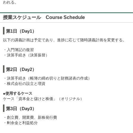
われる。
授業スケジュール Course Schedule
第1日（Day1）
以下の講義計画は予定であり、進捗に応じて随時講義計画を変更する。
・入門簿記の復習
・決算手続き（決算振替）
第2日（Day2）
・決算手続き（帳簿の締め切りと財務諸表の作成）
・株式会社の設立と増資
●使用するケース
ケース「資本金と儲けと株価」（オリジナル）
第3日（Day3）
・創立費、開業費、新株発行費
・剰余金と利益処分