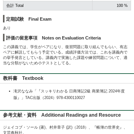
合計 Total
100 %
定期試験 Final Exam
あり
評価の留意事項 Notes on Evaluation Criteria
この講義では、学生がペアになり、復習問題に取り組んでもらい、有志
ペアに解説してもらう予定でいる。成績評価方法では、これを講義内で
の挙手発言としている。講義内で実施した課題や練習問題について、適
当な分類がないため小テストとしてる。
教科書 Textbook
滝沢ななみ「『スッキリわかる 日商簿記2級 商業簿記 2024年度
版』」TAC出版（2024）978-4300110027
参考文献・資料 Additional Readings and Resource
ジェイコブ・ソール (著)、村井章子 (訳)（2018）、『帳簿の世界史』、
文芸春秋社。