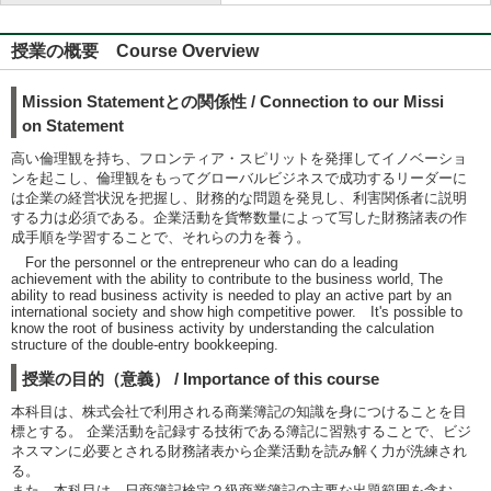
授業の概要 Course Overview
Mission Statementとの関係性 / Connection to our Missi
on Statement
高い倫理観を持ち、フロンティア・スピリットを発揮してイノベーショ
ンを起こし、倫理観をもってグローバルビジネスで成功するリーダーに
は企業の経営状況を把握し、財務的な問題を発見し、利害関係者に説明
する力は必須である。企業活動を貨幣数量によって写した財務諸表の作
成手順を学習することで、それらの力を養う。
For the personnel or the entrepreneur who can do a leading
achievement with the ability to contribute to the business world, The
ability to read business activity is needed to play an active part by an
international society and show high competitive power. It's possible to
know the root of business activity by understanding the calculation
structure of the double-entry bookkeeping.
授業の目的（意義） / Importance of this course
本科目は、株式会社で利用される商業簿記の知識を身につけることを目
標とする。 企業活動を記録する技術である簿記に習熟することで、ビジ
ネスマンに必要とされる財務諸表から企業活動を読み解く力が洗練され
る。
また、本科目は、日商簿記検定２級商業簿記の主要な出題範囲を含む。