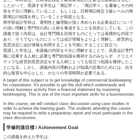
したがって、受講する学生は「簿記学Ⅰ」「簿記学Ⅱ」を履修しその内
容を十分に理解していること、もしくは、日商簿記検定３級レベルの商
業簿記の知識を有していることが前提となる。
商学部会計学科は、透明性と倫理観が強く求められる企業会計について
の深い理解と専門性の高い人材を養成することを目的としている。この
講義で扱う内容は、会計専門職を目指すものにとっては基礎的な内容で
あり、そうでないものにとっては会計情報をよりよく理解し、経営的な
意思決定に会計情報を利用することを可能にすることに役立つ。
受講した学生は、本講義の内容を十分に理解することで、高度会計専門
職に従事する人材に必要な専門的知識を獲得するのみならず、クリエイ
ティブな経営的意思決定をする人材にとっても役立つ知識を獲得したこ
とになる。しかし、講義内容の理解および知識の定着のためには、自主
的な復習を中心とした、かなりの学習時間が必要である。
A target of this subject is to get knowledge of commercial bookkeeping
for corporations. It's possible to get the skill which understands and
solves business activity from a financial statement by mastering
bookkeeping. This is one of the most important skills for a businessman.
In this course, we will conduct class discussion using case studies in
order to achieve the learning goals. The students attending this course
may be required to write a preparatory report and must participate in the
class discussions.
学修到達目標 / Achievement Goal
この講義を終えた学生は、