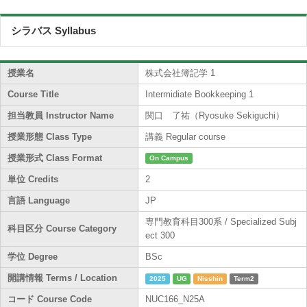
シラバス Syllabus
授業名
株式会社簿記学 1
Course Title
Intermidiate Bookkeeping 1
担当教員 Instructor Name
関口 了祐（Ryosuke Sekiguchi）
授業形態 Class Type
講義 Regular course
授業形式 Class Format
On Campus
単位 Credits
2
言語 Language
JP
専門教育科目300系 / Specialized Subj
科目区分 Course Category
ect 300
学位 Degree
BSc
開講情報 Terms / Location
2025
UG
Nisshin
Term2
コード Course Code
NUC166_N25A