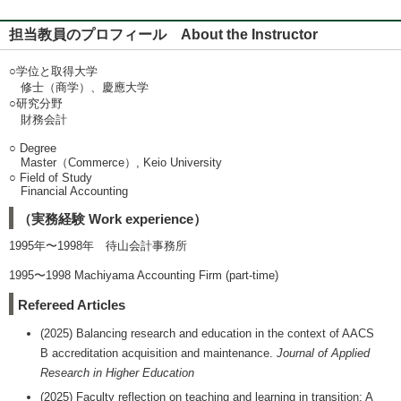
担当教員のプロフィール About the Instructor
○学位と取得大学
修士（商学）、慶應大学
○研究分野
財務会計
○ Degree
Master（Commerce）, Keio University
○ Field of Study
Financial Accounting
（実務経験 Work experience）
1995年〜1998年 待山会計事務所
1995〜1998 Machiyama Accounting Firm (part-time)
Refereed Articles
(2025) Balancing research and education in the context of AACS
B accreditation acquisition and maintenance.
Journal of Applied
Research in Higher Education
(2025) Faculty reflection on teaching and learning in transition: A