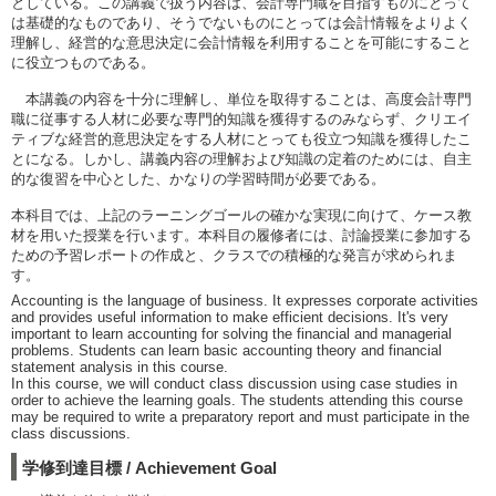
としている。この講義で扱う内容は、会計専門職を目指すものにとって
は基礎的なものであり、そうでないものにとっては会計情報をよりよく
理解し、経営的な意思決定に会計情報を利用することを可能にすること
に役立つものである。
本講義の内容を十分に理解し、単位を取得することは、高度会計専門
職に従事する人材に必要な専門的知識を獲得するのみならず、クリエイ
ティブな経営的意思決定をする人材にとっても役立つ知識を獲得したこ
とになる。しかし、講義内容の理解および知識の定着のためには、自主
的な復習を中心とした、かなりの学習時間が必要である。
本科目では、上記のラーニングゴールの確かな実現に向けて、ケース教
材を用いた授業を行います。本科目の履修者には、討論授業に参加する
ための予習レポートの作成と、クラスでの積極的な発言が求められま
す。
Accounting is the language of business. It expresses corporate activities
and provides useful information to make efficient decisions. It's very
important to learn accounting for solving the financial and managerial
problems. Students can learn basic accounting theory and financial
statement analysis in this course.
In this course, we will conduct class discussion using case studies in
order to achieve the learning goals. The students attending this course
may be required to write a preparatory report and must participate in the
class discussions.
学修到達目標 / Achievement Goal