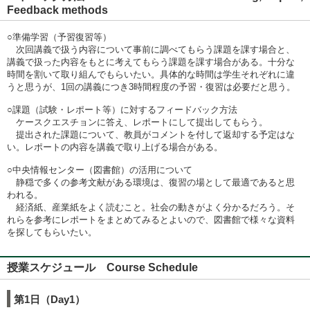
Feedback methods
○準備学習（予習復習等）
次回講義で扱う内容について事前に調べてもらう課題を課す場合と、
講義で扱った内容をもとに考えてもらう課題を課す場合がある。十分な
時間を割いて取り組んでもらいたい。具体的な時間は学生それぞれに違
うと思うが、1回の講義につき3時間程度の予習・復習は必要だと思う。
○課題（試験・レポート等）に対するフィードバック方法
ケースクエスチョンに答え、レポートにして提出してもらう。
提出された課題について、教員がコメントを付して返却する予定はな
い。レポートの内容を講義で取り上げる場合がある。
○中央情報センター（図書館）の活用について
静穏で多くの参考文献がある環境は、復習の場として最適であると思
われる。
経済紙、産業紙をよく読むこと。社会の動きがよく分かるだろう。そ
れらを参考にレポートをまとめてみるとよいので、図書館で様々な資料
を探してもらいたい。
授業スケジュール Course Schedule
第1日（Day1）