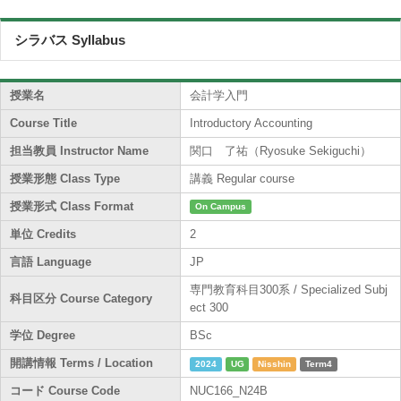
シラバス Syllabus
授業名
会計学入門
Course Title
Introductory Accounting
担当教員 Instructor Name
関口 了祐（Ryosuke Sekiguchi）
授業形態 Class Type
講義 Regular course
授業形式 Class Format
On Campus
単位 Credits
2
言語 Language
JP
専門教育科目300系 / Specialized Subj
科目区分 Course Category
ect 300
学位 Degree
BSc
開講情報 Terms / Location
2024
UG
Nisshin
Term4
コード Course Code
NUC166_N24B