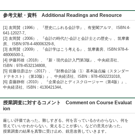
参考文献・資料 Additional Readings and Resource
[1] 友岡賛（1996）、『歴史にふれる会計学』、有斐閣アルマ、 ISBN:4-
641-12027-7。
[2] 友岡賛（2006）、『会計の時代だ-会計と会計士との歴史-』、筑摩書
房、 ISBN:978-4-48006329-8。
[3] 友岡賛（2009）、『会計学はこう考える』、筑摩書房、ISBN:978-4-
48006500-1。
[4] 伊藤邦雄（2018）、『新・現代会計入門第3版』、中央経済社、
ISBN：978-4532134808。
[5] 佐藤信彦ほか（2017）、『財務会計論〈1〉基本論点編（スタンダー
ドテキスト）（第10版）』、中央経済社、ISBN：978-4502231018。
[6] 斎藤静樹（2010）、『企業会計とディスクロージャー（第4版）』、
中央経済社、ISBN：4130421344。
授業調査に対するコメント Comment on Course Evaluat
ion
厳しい評価であった。難しすぎる。何を言っているかわからない。何を
答えていいかわからない。覚えることが多い。などの意見があった。
授業調査の結果を真摯に受け止め、鋭意改善していきます。