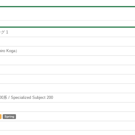
グ 1
ro Koga）
 Specialized Subject 200
Spring