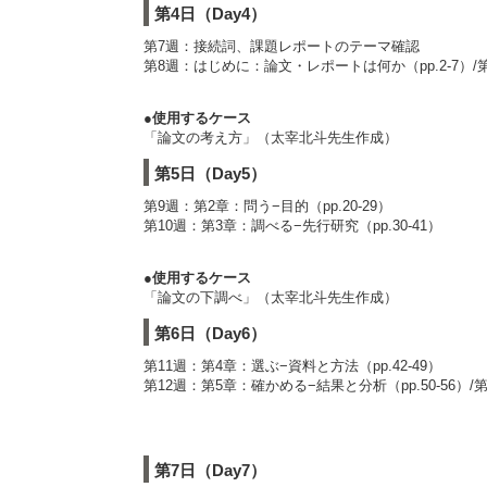
第4日（Day4）
第7週：接続詞、課題レポートのテーマ確認
第8週：はじめに：論文・レポートは何か（pp.2-7）/第
●使用するケース
「論文の考え方」（太宰北斗先生作成）
第5日（Day5）
第9週：第2章：問う−目的（pp.20-29）
第10週：第3章：調べる−先行研究（pp.30-41）
●使用するケース
「論文の下調べ」（太宰北斗先生作成）
第6日（Day6）
第11週：第4章：選ぶ−資料と方法（pp.42-49）
第12週：第5章：確かめる−結果と分析（pp.50-56）/第
第7日（Day7）