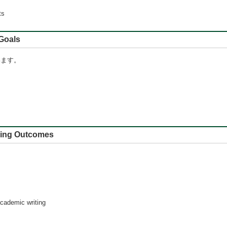
ts
oals
います。
 Outcomes
cademic writing