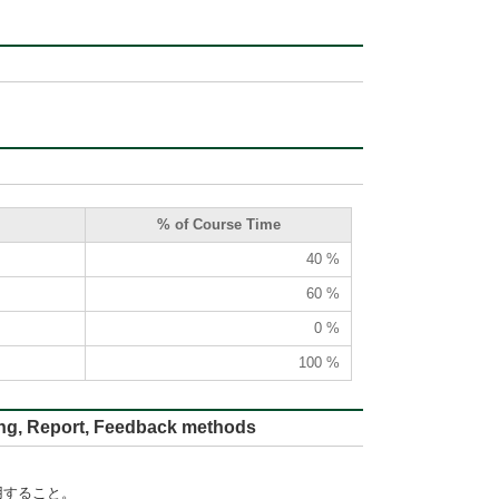
% of Course Time
40 %
60 %
0 %
100 %
ort, Feedback methods
用すること。