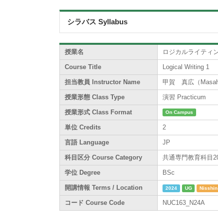
シラバス Syllabus
授業名
ロジカルライティン
Course Title
Logical Writing 1
担当教員 Instructor Name
甲賀 真広（Masahi
授業形態 Class Type
演習 Practicum
授業形式 Class Format
On Campus
単位 Credits
2
言語 Language
JP
科目区分 Course Category
共通専門教育科目200系 /
学位 Degree
BSc
開講情報 Terms / Location
2024
UG
Nisshin
コード Course Code
NUC163_N24A