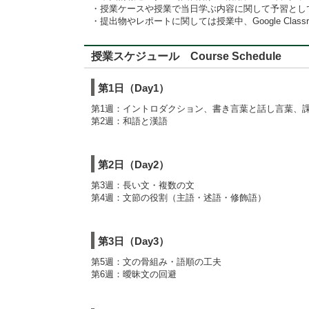
・授業ケースや授業で当日学ぶ内容に関して予習として
・提出物やレポートに関しては授業中、Google Cla
授業スケジュール Course Schedule
第1日（Day1）
第1週：イントロダクション、書き言葉と話し言葉、
第2週：和語と漢語
第2日（Day2）
第3週：長い文・複数の文
第4週：文節の役割（主語・述語・修飾語）
第3日（Day3）
第5週：文の骨組み・語順の工夫
第6週：曖昧文の回避