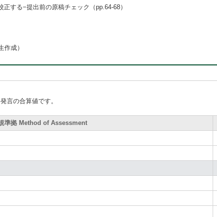
：校正する−提出前の原稿チェック（pp.64-68）
生作成）
手発言の合算値です。
拠 Method of Assessment