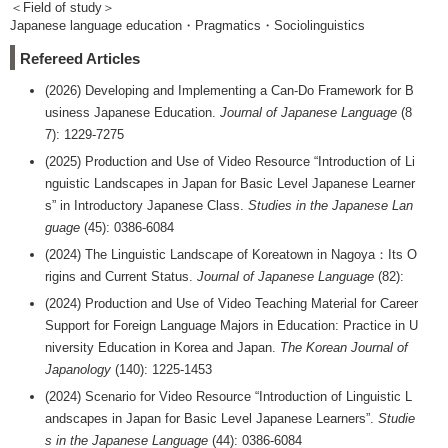
＜Field of study＞
Japanese language education・Pragmatics・Sociolinguistics
Refereed Articles
(2026) Developing and Implementing a Can-Do Framework for B
usiness Japanese Education.
Journal of Japanese Language
(8
7): 1229-7275
(2025) Production and Use of Video Resource “Introduction of Li
nguistic Landscapes in Japan for Basic Level Japanese Learner
s” in Introductory Japanese Class.
Studies in the Japanese Lan
guage
(45): 0386-6084
(2024) The Linguistic Landscape of Koreatown in Nagoya：Its O
rigins and Current Status.
Journal of Japanese Language
(82):
(2024) Production and Use of Video Teaching Material for Career
Support for Foreign Language Majors in Education: Practice in U
niversity Education in Korea and Japan.
The Korean Journal of
Japanology
(140): 1225-1453
(2024) Scenario for Video Resource “Introduction of Linguistic L
andscapes in Japan for Basic Level Japanese Learners”.
Studie
s in the Japanese Language
(44): 0386-6084