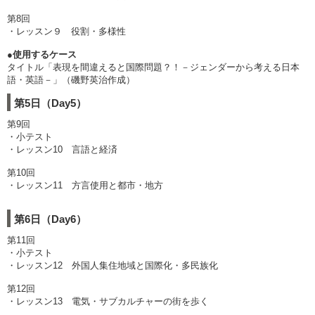
第8回
・レッスン９ 役割・多様性
●使用するケース
タイトル「表現を間違えると国際問題？！－ジェンダーから考える日本
語・英語－」（磯野英治作成）
第5日（Day5）
第9回
・小テスト
・レッスン10 言語と経済
第10回
・レッスン11 方言使用と都市・地方
第6日（Day6）
第11回
・小テスト
・レッスン12 外国人集住地域と国際化・多民族化
第12回
・レッスン13 電気・サブカルチャーの街を歩く