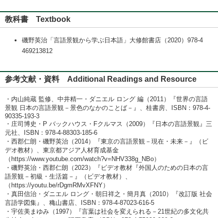
教科書 Textbook
磯野英治「言語景観から学ぶ日本語」大修館書店（2020）978-4
469213812
参考文献・資料 Additional Readings and Resource
・内山純蔵 監修、中井精一・ダニエル ロング 編（2011）『世界の言語
景観 日本の言語景観－景色のなかのことば－』、桂書房、ISBN：978-4-
90335-193-3
・庄司博史・P バックハウス・Fクルマス（2009）『日本の言語景観』三
元社、ISBN：978-4-88303-185-6
・西郡仁朗・磯野英治（2014）『東京の言語景観－現在・未来－』（ビ
デオ教材）、東京都アジア人材育成基金
（https://www.youtube.com/watch?v=NHV338g_NBo）
・磯野英治・西郡仁朗（2023）『ビデオ教材『外国人のための日本の言
語景観－初級・生活篇－』（ビデオ教材）、
（https://youtu.be/rDgmRMvXFNY）
・真田信治・ダニエル ロング・朝日祥之・簡月真（2010）『改訂版 社会
言語学図集』、穐山書店、ISBN：978-4-87023-616-5
・宇佐美まゆみ（1997）『言葉は社会を変えられる－21世紀の多文化共