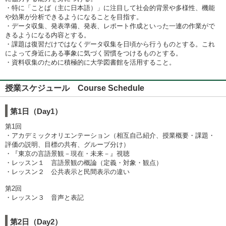
・特に「ことば（主に日本語）」に注目して社会的背景や多様性、機能
や効果が分析できるようになることを目指す。
・データ収集、発表準備、発表、レポート作成といった一連の作業がで
きるようになる内容とする。
・課題は復習だけではなくデータ収集を日頃から行うものとする。これ
によって身近にある事象に気づく習慣をつけるものとする。
・資料収集のために積極的に大学図書館を活用すること。
授業スケジュール Course Schedule
第1日（Day1）
第1回
・アカデミックオリエンテーション（相互自己紹介、授業概要・課題・
評価の説明、目標の共有、グループ分け）
・『東京の言語景観－現在・未来－』視聴
・レッスン１ 言語景観の概論（定義・対象・観点）
・レッスン２ 公共表示と民間表示の違い
第2回
・レッスン３ 音声と表記
第2日（Day2）