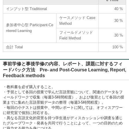
インプット型 Traditional
40 %
ケースメソッド Case
30 %
Method
参加者中心型 Participant-Ce
ntered Learning
フィールドメソッド
30 %
Field Method
合計 Total
100 %
事前学修と事後学修の内容、レポート、課題に対するフィ
ードバック方法 Pre- and Post-Course Learning, Report,
Feedback methods
・教科書を必ず購入すること。
・予習として各回の授業で学んだ言語景観について、関連のデータをフ
ィールドワークで収集（毎週3-5時間程度）、および復習として各回の授
業までに集めた言語景観データの整理（毎週3-5時間程度）。
・毎回の小テストは授業中、中間レポートに関しては、オフィスアワー
に研究室で個別に対応する。
・異なる言語文化的背景を持つ学生達がディスカッションや調査を通じ
たグループワーク・発表を共同で行うことによって、一つの目的のため
に協力する能力を身につける。