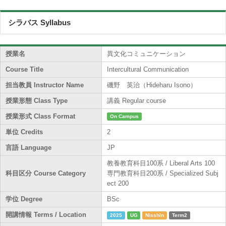
シラバス Syllabus
授業名
異文化コミュニケーション
Course Title
Intercultural Communication
担当教員 Instructor Name
磯野 英治（Hideharu Isono）
授業形態 Class Type
講義 Regular course
授業形式 Class Format
On Campus
単位 Credits
2
言語 Language
JP
教養教育科目100系 / Liberal Arts 100
科目区分 Course Category
専門教育科目200系 / Specialized Subj
ect 200
学位 Degree
BSc
開講情報 Terms / Location
2025
UG
Nisshin
Term2