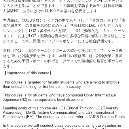
客観的な日本語の知識と考え方、ディスカッションとプレゼンテーショ
ンの方法を学ぶことができます。この講義を受講する留学生は日本語能
力試験N2、あるいはそれ以上の日本語力を必要とします。
本講義は、NUCBフロンティア力の中でもとりわけ「基盤力」および「実
践的思考力」の育成を念頭に進められ、学修目標はLG1（クリティカル・
シンキング）、LG2（多様性への意識）、LG4（効果的なコミュニケーシ
ョン）、およびLG7（国際的な視点から多様な問題の解決に取り組むこと
ができる）です。評価はディプロマポリシーによる総合評価です。
本科目では、上記のラーニングゴールの確かな実現に向けて、ケース教
材を用いた討論授業を行います。本科目の履修者には、討論授業に参加
するための予習レポートの作成と、クラスでの積極的な発言が求められ
ます。
【Importance of this course】
This course is targeted for faculty students who are aiming to improve
their critical thinking for frontier spirit in society.
This course is for students who have completed Upper Intermediate
Japanese (N2) or the equivalent level elsewhere.
Learning goals of this course are LG1 Critical Thinking, LG2(Diversity
Awareness) , LG4(Effective Communication) and LG7 International
Perspectives (BA). The course evaluations refer to NUCB Diploma Policy.
In this course, we will conduct class discussions using case studies in