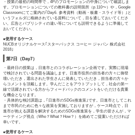
・授業の最初の時間帯で，4Pのプロモーションの中身について確認しま
す。プロモーションについての教科書の説明箇所（p.110〜）や，Google
Classroomにてご案内の｢Day6. 参考資料（動画・板書・スライド等）｣と
いうフォルダに格納されている資料について，目を通しておいてくださ
い。広告とパブリシティの違い等についても説明できるように準備して
おいてください。
●使用するケース
NUCBオリジナルケース｢スターバックス コーヒー ジャパン 株式会社
2018｣
第7日（Day7）
・最終日の授業は，日進市とのコラボレーション企画です。実際に現場
で検討されている問題を議論します。日進市役所の担当者の方々に御登
壇いただき，選出された学生さんに発表していただき，担当者の方々か
らコメントを頂戴します。学んだことをアウトプットして，社会の第一
線で活躍されている方からフィードバックのコメントをいただける貴重
な機会となります。
・具体的な検討課題は，｢日進市のSDGs推進策｣です。日進市としてこれ
まで市民のために色々な政策を実施しておりますが，ケース時点で，日
進市が抱える課題を解決するためのSDGs推進策を，学生の皆さんが，マ
ーケティング視点（Who？What？How？）を絡めてご提案いただければ
幸いです。
●使用するケース