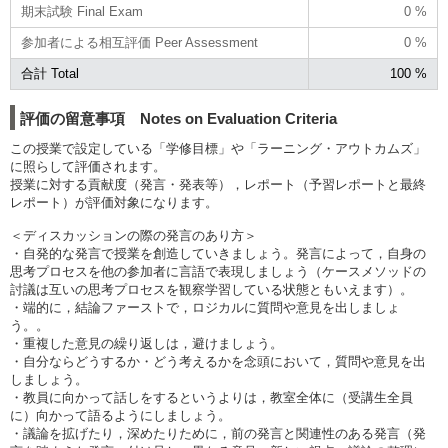
期末試験 Final Exam
0 %
参加者による相互評価 Peer Assessment
0 %
合計 Total
100 %
評価の留意事項 Notes on Evaluation Criteria
この授業で設定している「学修目標」や「ラーニング・アウトカムズ」
に照らして評価されます。
授業に対する貢献度（発言・発表等），レポート（予習レポートと最終
レポート）が評価対象になります。
＜ディスカッションの際の発言のあり方＞
・自発的な発言で授業を創造していきましょう。発言によって，自身の
思考プロセスを他の参加者に言語で表現しましょう（ケースメソッドの
討議は互いの思考プロセスを観察学習している状態ともいえます）。
・端的に，結論ファーストで，ロジカルに質問や意見を出しましょ
う。。
・重複した意見の繰り返しは，避けましょう。
・自分ならどうするか・どう考えるかを念頭において，質問や意見を出
しましょう。
・教員に向かって話しをするというよりは，教室全体に（受講生全員
に）向かって語るようにしましょう。
・議論を拡げたり，深めたりために，前の発言と関連性のある発言（発