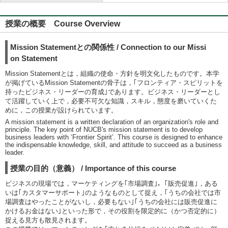
授業の概要 Course Overview
Mission Statementとの関係性 / Connection to our Missi
on Statement
Mission Statementとは，組織の使命・方針を明文化したものです。本学
が掲げているMission Statementの骨子は，｢フロンティア・スピリットを
持ったビジネス・リーダーの育成｣であります。ビジネス・リーダーとし
て活躍していく上で，必要不可欠な知識，スキル，態度を磨いていくた
めに，この授業が設けられています。
A mission statement is a written declaration of an organization's role and
principle. The key point of NUCB's mission statement is to develop
business leaders with ‘Frontier Spirit’. This course is designed to enhance
the indispensable knowledge, skill, and attitude to succeed as a business
leader.
授業の目的（意義） / Importance of this course
ビジネスの現場では，マーケティングを｢市場調査｣，｢販売促進｣，ある
いは｢カスタマーサポート｣のようなものとして捉え，｢うちの会社では市
場調査はやったことがないし，必要もない｣｢うちの会社には販売促進に
かけるお金はない｣といった形で，その役割を限定的に（かつ否定的に）
捉える見方も散見されます。