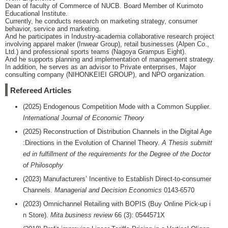
Dean of faculty of Commerce of NUCB. Board Member of Kurimoto
Educational Institute.
Currently, he conducts research on marketing strategy, consumer
behavior, service and marketing.
And he participates in Industry-academia collaborative research project
involving apparel maker (Inwear Group), retail businesses (Alpen Co.,
Ltd.) and professional sports teams (Nagoya Grampus Eight).
And he supports planning and implementation of management strategy.
In addition, he serves as an advisor to Private enterprises, Major
consulting company (NIHONKEIEI GROUP), and NPO organization.
Refereed Articles
(2025) Endogenous Competition Mode with a Common Supplier.
International Journal of Economic Theory
(2025) Reconstruction of Distribution Channels in the Digital Age
:Directions in the Evolution of Channel Theory.
A Thesis submitt
ed in fulfillment of the requirements for the Degree of the Doctor
of Philosophy
(2023) Manufacturers’ Incentive to Establish Direct-to-consumer
Channels.
Managerial and Decision Economics
0143-6570
(2023) Omnichannel Retailing with BOPIS (Buy Online Pick-up i
n Store).
Mita business review
66 (3): 0544571X