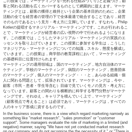
この授業では，マーケティングを｢売れる仕組みづくり｣と定義づけ，顧
客と関わる活動を広くカバーするものとして網羅的に捉えます。マーケ
ティングとは，顧客の獲得と維持という企業の基本目的のために，企業
活動の全てを経営者の管理の下で全体最適で統合することであり，経営
そのものであるという見方・考え方に立脚しています。すなわち，Philip
Kotlerの提唱するマネジリアル・マーケティングです。これが行われるこ
とで，マーケティングが経営者の広い視野の中で行われるようになりま
す。この授業では，こうしたマネジリアル・マーケティングの実践のエ
ッセンスを取り上げていきます。この授業に参加する学生は，こうした
マネジリアル・マーケティングについての知識，スキル，態度を醸成し
ていきます。この授業は，商学部の教育課程において，マーケティング
の基礎科目に位置付けられます。
マーケティングの適用領域は，国のマーケティング，地方自治体のマー
ケティング，学校のマーケティング，病院のマーケティング，慈善団体
のマーケティング，個人のマーケティング・・・と，あらゆる組織・個
人に関わる問題として，拡張されています。マーケティングは，今や，
顧客（市民・患者・学生等含む）目線で見ていくモノの見方・考え方に
なっています。顧客との関わりを横断的に科学する専門分野がマーケテ
ィングです。それゆえ，キャリアを積んでいく上で，マーケティング
（顧客視点で考えること）は必須であり，マーケティングは，すべての
人のキャリア形成に資するものです。
In the business scene, there is a view which regard marketing narrowly as
something like "market research", "sales promotion" or "customer
support". Some managers evaluate the role of marketing in a limited (and
negative) manner, saying "We have not yet conducted market research
on our company and do not recognize the the necessity of it." or "There is