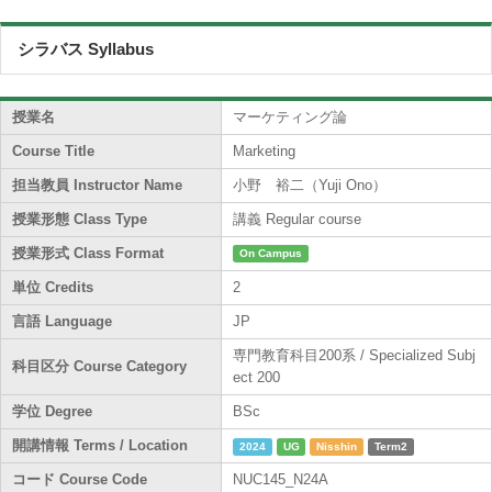
シラバス Syllabus
授業名
マーケティング論
Course Title
Marketing
担当教員 Instructor Name
小野 裕二（Yuji Ono）
授業形態 Class Type
講義 Regular course
授業形式 Class Format
On Campus
単位 Credits
2
言語 Language
JP
専門教育科目200系 / Specialized Subj
科目区分 Course Category
ect 200
学位 Degree
BSc
開講情報 Terms / Location
2024
UG
Nisshin
Term2
コード Course Code
NUC145_N24A