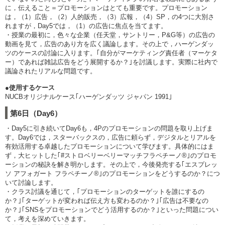
に，伝えること＝プロモーションはとても重要です。プロモーション
は，（1）広告，（2）人的販売，（3）広報，（4）SP，の4つに大別さ
れますが，Day5では，（1）の広告に焦点を当てます。
・授業の最初に，色々な企業（任天堂，サントリー，P&G等）の広告の
動画を見て，広告のあり方を広く議論します。その上で，ハーゲンダッ
ツのケースの討論に入ります。｢自分がマーケティング責任者（マーケタ
ー）であれば雑誌広告をどう展開するか？｣を討議します。実際に社内で
議論されたリアルな問題です。
●使用するケース
NUCBオリジナルケース｢ハーゲンダッツ ジャパン 1991｣
第6日（Day6）
・Day5に引き続いてDay6も，4Pのプロモーションの問題を取り上げま
す。Day6では，スターバックスの，広告に頼らず，デジタルとリアルを
有効活用する卓越したプロモーションについて学びます。具体的にはま
ず，大ヒットした｢#ストロベリーベリーマッチフラペチーノ®｣のプロモ
ーションの秘訣を解き明かします。その上で，今後発売する｢エスプレッ
ソ アフォガート フラペチーノ®｣のプロモーションをどうするのか？につ
いて討論します。
・クラス討議を通じて，｢プロモーションのターゲットを誰にするの
か？｣｢ターゲットが変われば伝え方も変わるのか？｣｢広告は不要なの
か？｣｢SNSをプロモーションでどう活用するのか？｣といった問題につい
て，考えを深めていきます。