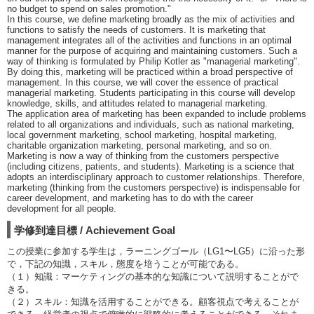
no budget to spend on sales promotion."
In this course, we define marketing broadly as the mix of activities and
functions to satisfy the needs of customers. It is marketing that
management integrates all of the activities and functions in an optimal
manner for the purpose of acquiring and maintaining customers. Such a
way of thinking is formulated by Philip Kotler as "managerial marketing".
By doing this, marketing will be practiced within a broad perspective of
management. In this course, we will cover the essence of practical
managerial marketing. Students participating in this course will develop
knowledge, skills, and attitudes related to managerial marketing.
The application area of marketing has been expanded to include problems
related to all organizations and individuals, such as national marketing,
local government marketing, school marketing, hospital marketing,
charitable organization marketing, personal marketing, and so on.
Marketing is now a way of thinking from the customers perspective
(including citizens, patients, and students). Marketing is a science that
adopts an interdisciplinary approach to customer relationships. Therefore,
marketing (thinking from the customers perspective) is indispensable for
career development, and marketing has to do with the career
development for all people.
学修到達目標 / Achievement Goal
この授業に参加する学生は，ラーニングゴール（LG1〜LG5）に沿った形
で，下記の知識，スキル，態度を培うことが可能である。
（１）知識：マーケティングの基本的な知識について説明することがで
きる。
（２）スキル：知識を活用することができる。顧客視点で考えることが