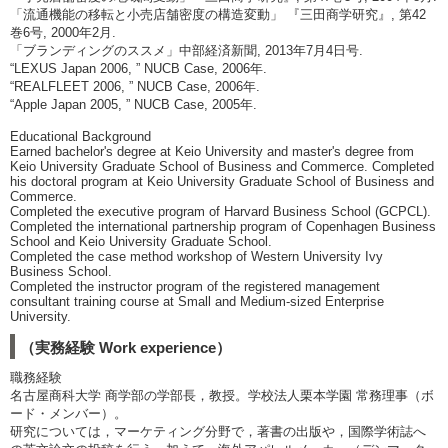
「流通機能の移転と小売店舗密度の構造変動」 『三田商学研究』, 第42
巻6号, 2000年2月.
「ブランディングのススメ」中部経済新聞, 2013年7月4日号.
“LEXUS Japan 2006, ” NUCB Case, 2006年.
“REALFLEET 2006, ” NUCB Case, 2006年.
“Apple Japan 2005, ” NUCB Case, 2005年.
Educational Background
Earned bachelor's degree at Keio University and master's degree from
Keio University Graduate School of Business and Commerce. Completed
his doctoral program at Keio University Graduate School of Business and
Commerce.
Completed the executive program of Harvard Business School (GCPCL).
Completed the international partnership program of Copenhagen Business
School and Keio University Graduate School.
Completed the case method workshop of Western University Ivy
Business School.
Completed the instructor program of the registered management
consultant training course at Small and Medium-sized Enterprise
University.
（実務経験 Work experience）
職務経験
名古屋商科大学 商学部の学部長，教授。学校法人栗本学園 常務理事（ボ
ード・メンバー）。
研究については，マーケティング分野で，著書の出版や，国際学術誌へ