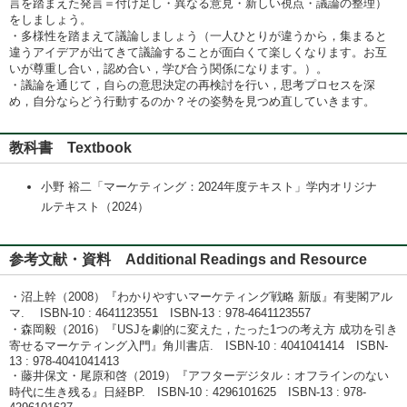
言を踏まえた発言＝付け足し・異なる意見・新しい視点・議論の整理）
をしましょう。
・多様性を踏まえて議論しましょう（一人ひとりが違うから，集まると
違うアイデアが出てきて議論することが面白くて楽しくなります。お互
いが尊重し合い，認め合い，学び合う関係になります。）。
・議論を通じて，自らの意思決定の再検討を行い，思考プロセスを深
め，自分ならどう行動するのか？その姿勢を見つめ直していきます。
教科書 Textbook
小野 裕二「マーケティング：2024年度テキスト」学内オリジナ
ルテキスト（2024）
参考文献・資料 Additional Readings and Resource
・沼上幹（2008）『わかりやすいマーケティング戦略 新版』有斐閣アル
マ. ISBN-10 : 4641123551 ISBN-13 : 978-4641123557
・森岡毅（2016）『USJを劇的に変えた，たった1つの考え方 成功を引き
寄せるマーケティング入門』角川書店. ISBN-10 : ‎4041041414 ISBN-
13 : ‎978-4041041413
・藤井保文・尾原和啓（2019）『アフターデジタル：オフラインのない
時代に生き残る』日経BP. ISBN-10‏ : ‎4296101625 ISBN-13 : ‎978-