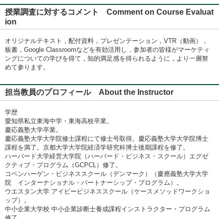
授業調査に対するコメント Comment on Course Evaluat
ion
オリジナルテキスト，配付資料，プレゼンテーション，VTR（動画），
板書，Google Classroomなどを有効活用し，参加者の皆様がマーケティ
ングについての学びを得て，知的満足感を得られるように，より一層努
めて参ります。
担当教員のプロフィール About the Instructor
学歴
愛知県私立東海中学・東海高校卒業。
慶応義塾大学卒業。
慶応義塾大学大学院修士課程にて修士号取得。慶応義塾大学大学院博士
課程を満了。京都大学大学院経済学研究科博士後期課程を修了。
ハーバード大学経営大学院（ハーバード・ビジネス・スクール）エグゼ
クティブ・プログラム（GCPCL）修了。
コペンハーゲン・ビジネススクール（デンマーク）（慶應義塾大学大学
院 インターナショナル・パートナーシップ・プログラム）。
ウエスタン大学 アイビービジネススクール（ケースメソッドワークショ
ップ）。
中小企業大学校 中小企業診断士養成課程インストラクター・プログラム
修了。