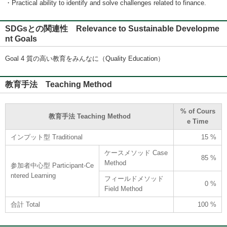
・Practical ability to identify and solve challenges related to finance.
SDGsとの関連性 Relevance to Sustainable Developme
nt Goals
Goal 4 質の高い教育をみんなに（Quality Education）
教育手法 Teaching Method
% of Cours
教育手法 Teaching Method
e Time
インプット型 Traditional
15 %
ケースメソッド Case
85 %
Method
参加者中心型 Participant-Ce
ntered Learning
フィールドメソッド
0 %
Field Method
合計 Total
100 %