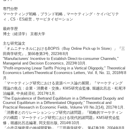
専門分野
マーケティング戦略，ブランド戦略，マーケティング・ケイパビリテ
ィ，CS・ES経営，サービタイゼーション
最終学歴
博士（経済学） 京都大学
主な研究論文
「オムニチャネルにおけるBOPIS（Buy Online Pick-up In Store）」『三
田商学研究』, 第66巻第3号, 2023年8月
"Manufacturers’ Incentive to Establish Direct-to-consumer Channels,"
Managerial and Decision Economics, 2023年10月.
"Profit-improving Linear Tariffs Pricing in a Vertical Oligopoly," Theoretical
Economics LettersTheoretical Economics Letters, Vol. 8, No. 11, 2018年8
月.
「マーケティング研究における資源ベース論の展開」『マーケティング
理論の焦点：企業・消費者・交換』KMS研究会監修, 堀越比呂志・松尾洋
治編著, 中央経済社, 2017年1月.
“The Equivalence of Bertrand Equilibrium in a Differentiated Duopoly and
Cournot Equilibrium in a Differentiated Oligopoly,” Theoretical and
Practical Research in Economic Fields, Volume VII No.2(14), 2017年1月.
「消費者とのリレーションシップ研究の諸問題」『戦略的マーケティン
グの構図：マーケティング研究における現代的諸問題』KMS研究会監
修，堀越比呂志編著, 同文舘出版, 2014年10月.
「小売店舗密度の地域間変動」『三田商学研究』, 第47巻3号, 2004年8月.