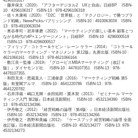
4296101627
・藤井保文（2020）『アフターデジタル2 UXと自由』日経BP. ISBN-
10‏ : ‎4296106317 ISBN-13 : ‎978-4296106318
・佐々木康裕（2020）『D2C 「世界観」と「テクノロジー」で勝つブラ
ンド戦略』NewsPicksパブリッシング. ISBN-10‏ : ‎491006303X ISBN-
13‏ : ‎978-4910063034
・奥谷孝司・岩井琢磨（2022）『マーケティングの新しい基本 顧客とつ
ながる時代の4P×エンゲージメント』日経BP. ISBN-10 : ‎4296000519
ISBN-13 : ‎978-4296000517
・フィリップ・コトラー＆ケビン・レーン ケラー（2014）『コトラー＆
ケラーのマーケティング・マネジメント 第12版』丸善出版. ISBN-10 :
4621066161 ISBN-13 : 978-4621066164.
・数江良一監修（2019）『グロービスMBAマーケティング［改訂４
版］』ダイヤモンド社. ISBN-10 : 4478107351 ISBN-13 : 978-
4478107355.
・和田充夫・恩蔵直人・三浦俊彦（2016）『マーケティング戦略 第5
版』有斐閣アルマ. ISBN-10 : 4641220786 ISBN-13 : 978-
4641220782.
・石井淳蔵・嶋口充輝・余田拓郎・栗木契（2013）『ゼミナール マーケ
ティング入門 第2版』日本経済新聞社. ISBN-10 : 4532134390 ISBN-
13 : 978-4532134396.
・伊丹敬之（2012）『経営戦略の論理〈第4版〉』日本経済新聞出版社.
ISBN-10 : 4532134269 ISBN-13 : 978-4532134266.
・伊丹敬之・西野和美編（2012） 『ケースブック 経営戦略の論理 全面
改訂版』日本経済新聞出版社. ISBN-10: 4532134277 ISBN-13: 978-
4532134273.