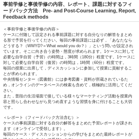
事前学修と事後学修の内容、レポート、課題に対するフィ
ードバック方法 Pre- and Post-Course Learning, Report,
Feedback methods
＜事前学修と事後学修の内容＞
ケースに付随して設定される事前課題に対する自分なりの解答をまとめ
る形で予習を行ってください。毎回の事前課題には必ず，「あなたなら
どうする？（WWYD?＝What would you do？）」という問いが設定され
ています。そこに向き合う姿勢・態度が求められます。1ケースに対して
必要な自学自習（予習）の時間は，3時間（180分）程度です。1ケースに
対して必要な自学自習（復習）の時間は，1時間（60分）程度です。
毎回の授業に出席して，ディスカッションに参加して授業に貢献するこ
とが求められます。
中央情報センター（図書館）には参考図書・資料が所蔵されているた
め，オンラインのデータベースの検索も含めて，積極的に活用してくだ
さい。
また，普段の生活場面で接している様々なマーケティング活動を授業内
容と照らし合わせながら見つめ直すような習慣を身に付けることも大切
です。
＜レポート（フィードバック方法含む）＞
ケースの事前課題に対する自分の解答をまとめた予習レポートが課され
ます（オンラインで受領します）。
毎回のケース・ディスカッションからの学びをまとめた最終レポートが