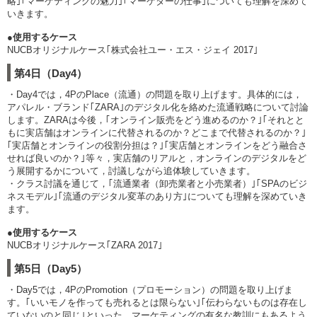
略｣｢マーケティングの魅力｣｢マーケターの仕事｣についても理解を深めて
いきます。
●使用するケース
NUCBオリジナルケース｢株式会社ユー・エス・ジェイ 2017｣
第4日（Day4）
・Day4では，4PのPlace（流通）の問題を取り上げます。具体的には，
アパレル・ブランド｢ZARA｣のデジタル化を絡めた流通戦略について討論
します。ZARAは今後，｢オンライン販売をどう進めるのか？｣｢それとと
もに実店舗はオンラインに代替されるのか？どこまで代替されるのか？｣
｢実店舗とオンラインの役割分担は？｣｢実店舗とオンラインをどう融合さ
せれば良いのか？｣等々，実店舗のリアルと，オンラインのデジタルをど
う展開するかについて，討議しながら追体験していきます。
・クラス討議を通じて，｢流通業者（卸売業者と小売業者）｣｢SPAのビジ
ネスモデル｣｢流通のデジタル変革のあり方｣についても理解を深めていき
ます。
●使用するケース
NUCBオリジナルケース｢ZARA 2017｣
第5日（Day5）
・Day5では，4PのPromotion（プロモーション）の問題を取り上げま
す。｢いいモノを作っても売れるとは限らない｣｢伝わらないものは存在し
ていないのと同じ｣といった，マーケティングの有名な教訓にもあるよう