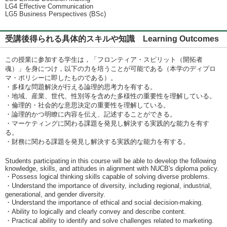
LG4 Effective Communication
LG5 Business Perspectives (BSc)
受講後得られる具体的スキルや知識 Learning Outcomes
この授業に参加する学生は，「フロンティア・スピリット（開拓者
魂）」を身につけ，以下の力を培うことが可能である（本学のディプロ
マ・ポリシーに即したものである）。
・多様な問題解決が行える論理的思考力を有する。
・地域、産業、世代、性別等を含めた多様性の重要性を理解している。
・倫理的・社会的な意思決定の重要性を理解している。
・論理的かつ明瞭に内容を伝え、記述することができる。
・マーケティングに関わる課題を発見し解決する実践的な能力を有す
る。
・財務に関わる課題を発見し解決する実践的な能力を有する。
Students participating in this course will be able to develop the following
knowledge, skills, and attitudes in alignment with NUCB's diploma policy.
・Possess logical thinking skills capable of solving diverse problems.
・Understand the importance of diversity, including regional, industrial,
generational, and gender diversity.
・Understand the importance of ethical and social decision-making.
・Ability to logically and clearly convey and describe content.
・Practical ability to identify and solve challenges related to marketing.