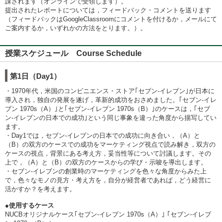
課されます（オンラインで受領します）。
提出されたレポートについては，フィードバック・コメントを送ります
（フィードバックはGoogleClassroomにコメントを付けるか，メールにて
ご案内するか，いずれかの方法をとります。）。
授業スケジュール Course Schedule
第1日（Day1）
・1970年代，米国のコンビニエンス・ストア｢セブン-イレブン｣が日本に
導入され，独自の発展を遂げ，革新的成功をおさめました。｢セブン-イレ
ブン 1970s（A）｣と｢セブン-イレブン 1970s（B）｣のケースは，｢セブ
ン-イレブンの日本での成功｣という同じ事象を違った角度から描写してい
ます。
・Day1では，セブン-イレブンの日本での成功に向き合い，（A）と
（B）の双方のケースでの成功をマーケティング視点で読み解き，双方の
ケースの視点，背景にある考え方，妥当性等について討議します。その
上で，（A）と（B）の双方のケースからの学び・示唆を導出します。
・セブン-イレブンの創業時のマーケティングを色々な角度からみた上
で，色々なモノの見方・考え方を，自分が経営者であれば，どう経営に
活かすか？を考えます。
●使用するケース
NUCBオリジナルケース｢セブン-イレブン 1970s（A）｣ ｢セブン-イレブ