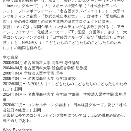
の英文論文の投稿を行う。加えて，海外アパレルメーカー（デンマーク
「Inwear」グループ），大手スポーツ小売企業（「株式会社アルペ
ン」），プロスポーツチーム（「名古屋グランパスエイト」），大手コ
ンサルティング企業（「株式会社日本経営」），自治体（「愛知県日進
市」）等の外部機関との産官学連携の研究プロジェクトに参画。
実務については，民間企業のコンサルティングを多数手掛ける（エアラ
イン，ワイナリー，化粧品メーカー，ICT，医療・介護等）。加えて，大
手コンサルティング会社（「日本経営グループ」及び「株式会社日本経
営」）と，NPO法人（「こどもたちのこどもたちのこどもたちのため
に」）の顧問も務める。
主な職歴
2000年04月 名古屋商科大学 商学部 専任講師
2004年04月 名古屋商科大学 総合経営学部 助教授
2008年04月 学校法人栗本学園 理事
2009年04月〜 名古屋商科大学 商学部 教授
2012年08月〜 NPO法人（「こどもたちのこどもたちのこどもたちのため
に」）顧問
2014年04月〜 名古屋商科大学 商学部 学部長 学校法人栗本学園 常務理
事
2020年11月〜 コンサルティング会社（「日本経営グループ」及び「株式
会社日本経営」）顧問
※常勤以外でのコンサルティング業務については，上記の職務経験の記
載の通りである。
Work Experience