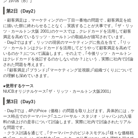
ン 1970s（B）｣
第2日（Day2）
・顧客満足は，マーケティングの一丁目一番地の問題で，顧客満足を絵
に描いた餅に終わらせることなく，実践することが大事です。｢ザ・リッ
ツ・カールトン大阪 2001｣のケースでは，クレドカードを活用して顧客
満足を高めているリッツ・カールトンの取組みが描写されています。
・Day2ではまず，リッツの現状のマーケティングに焦点を当て，｢リッ
ツ・カールトンはクレドカードを活用してどうやって顧客満足を高めて
いるのか？｣について議論します。その上で，｢今後リッツ・カールトン
はクレドカードを改訂するのかしないのか？｣という，実際に社内で討論
された問題を考えます。
・｢顧客満足｣｢ブランド｣｢マーケティング近視眼｣｢組織づくり｣について
の理解も深めていきます。
●使用するケース
NUCBオリジナルケース｢ザ・リッツ・カールトン大阪2001｣
第3日（Day3）
・Day3では，4PのPrice（価格）の問題を取り上げます。具体的には，ケ
ース時点でのテーマパーク｢ユニバーサル・スタジオ・ジャパン｣の入場
料の値上げの是非について討論します。実際に社内で討論されたリアル
な問題です。
・クラス討議を通じて，｢テーマパークのビジネスモデル｣｢様々な価格戦