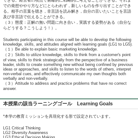
できる。経営者の視点で俯瞰的に戦略的に考えることができる。それま
での発想ややり方などにとらわれず，新しいものを作り出すことができ
る。相手の言葉を聴き，非言語を読み解き，自分の言いたいことを言語
及び非言語で伝えることができる。
（３）態度：正解の無い問題に向き合い，実践する姿勢がある（自分な
らどうする？こうしよう！）。
Students participating in this course will be able to develop the following
knowledge, skills, and attitudes aligned with learning goals (LG1 to LG5).
（１）Be able to explain basic marketing knowledge.
（２）Skills to utilize knowledge, skills to think from a customer's point
of view, skills to think strategically from the perspective of a business
leader, skills to create something new without being confined by previous
ideas or approaches, and skills to listen to the words of others, interpret
non-verbal cues, and effectively communicate my own thoughts both
verbally and non-verbally.
（３）Attitude to address and practice problems that have no correct
answer.
本授業の該当ラーニングゴール Learning Goals
*本学の教育ミッションを具現化する形で設定されています。
LG1 Critical Thinking
LG2 Diversity Awareness
LG3 Ethical Decision Making