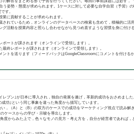
解答をまとめる形で予習を行ってください。毎回の事前課題には必ず，「あなたなら
合う姿勢・態度が求められます。1ケースに対して必要な自学自習（予習）の時
度です。
授業に貢献することが求められます。
蔵されているため，オンラインのデータベースの検索も含めて，積極的に活
ング活動を授業内容と照らし合わせながら見つめ直すような習慣を身に付け
レポートが課されます（オンラインで受領します）。
た最終レポートが課されます（オンラインで受領します）。
トを送ります（フィードバックはGoogleClassroomにコメントを付
イレブン｣が日本に導入され，独自の発展を遂げ，革新的成功をおさめました。｢セ
本での成功｣という同じ事象を違った角度から描写しています。
き合い，（A）と（B）の双方のケースでの成功をマーケティング視点で読み
方のケースからの学び・示唆を導出します。
な角度からみた上で，色々なモノの見方・考え方を，自分が経営者であれば，
 ｢セブン-イレブン 1970s（B）｣