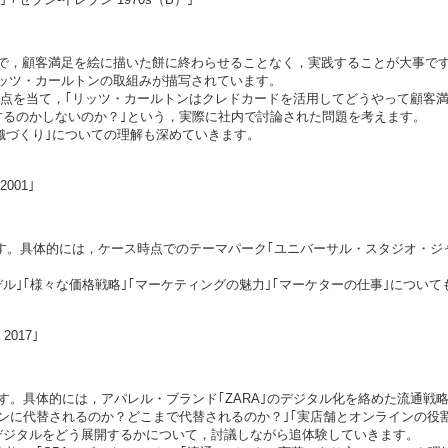
，顧客満足を絵に描いた餅に終わらせることなく，実践することが大事です。｢
ッツ・カールトンの取組みが描写されています。
焦点を当て，｢リッツ・カールトンはクレドカードを活用してどうやって顧客
するのかしないのか？｣という，実際に社内で討論された問題を考えます。
組織づくり｣についての理解も深めていきます。
001｣
上げます。具体的には，ケース時点でのテーマパーク｢ユニバーサル・スタジオ・
ル｣｢様々な価格戦略｣｢マーケティングの魅力｣｢マーケターの仕事｣につい
017｣
上げます。具体的には，アパレル・ブランド｢ZARA｣のデジタル化を絡めた流通戦
ンに代替されるのか？どこまで代替されるのか？｣｢実店舗とオンラインの役
デジタルをどう展開するかについて，討議しながら追体験していきます。