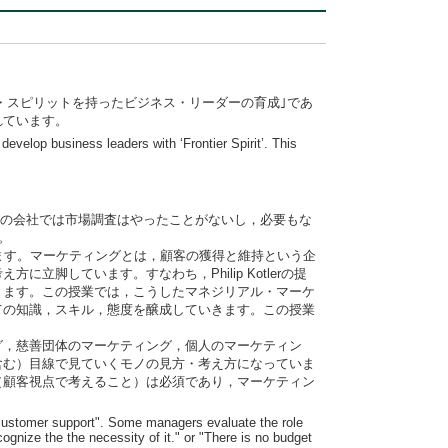
ロンティア・スピリットを持ったビジネス・リーダーの育成｣であ
れています。
develop business leaders with ‘Frontier Spirit’. This
ちの会社では市場調査はやったことがないし，必要もな
。
ます。マーケティングとは，顧客の獲得と維持という企
しています。すなわち，Philip Kotlerの提
ります。この授業では，こうしたマネジリアル・マーケ
ての知識，スキル，態度を醸成していきます。この授業
グ，慈善団体のマーケティング，個人のマーケティン
含む）目線で見ていくモノの見方・考え方になっていま
（顧客視点で考えること）は必須であり，マーケティン
 "customer support". Some managers evaluate the role
gnize the the necessity of it." or "There is no budget