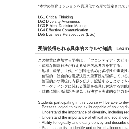
*本学の教育ミッションを具現化する形で設定されて
LG1 Critical Thinking
LG2 Diversity Awareness
LG3 Ethical Decision Making
LG4 Effective Communication
LG5 Business Perspectives (BSc)
受講後得られる具体的スキルや知識 Learning
この授業に参加する学生は，「フロンティア・スピリ
・多様な問題解決が行える論理的思考力を有する。
・地域、産業、世代、性別等を含めた多様性の重要性
・倫理的・社会的な意思決定の重要性を理解している
・論理的かつ明瞭に内容を伝え、記述することができ
・マーケティングに関わる課題を発見し解決する実践
・財務に関わる課題を発見し解決する実践的な能力を
Students participating in this course will be able to d
・Possess logical thinking skills capable of solving d
・Understand the importance of diversity, including regi
・Understand the importance of ethical and social dec
・Ability to logically and clearly convey and describe 
・Practical ability to identify and solve challenges rel