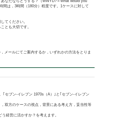
どうする？（WWYD?＝What would you
間は，3時間（180分）程度です。1ケースに対して
用してください。
ることも大切です。
けるか，メールにてご案内するか，いずれかの方法をとりま
ブン-イレブン 1970s（A）｣と｢セブン-イレブン
解き，双方のケースの視点，背景にある考え方，妥当性等
どう経営に活かすか？を考えます。