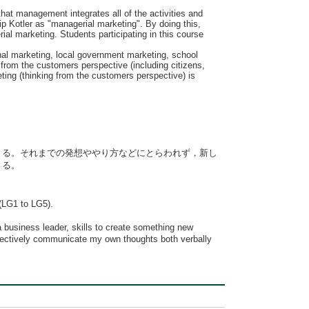
that management integrates all of the activities and
ip Kotler as "managerial marketing". By doing this,
ial marketing. Students participating in this course
onal marketing, local government marketing, school
 from the customers perspective (including citizens,
eting (thinking from the customers perspective) is
きる。それまでの発想ややり方などにとらわれず，新し
きる。
 (LG1 to LG5).
 a business leader, skills to create something new
 effectively communicate my own thoughts both verbally