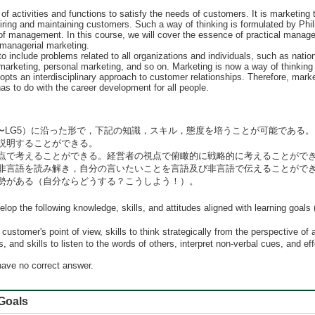
of activities and functions to satisfy the needs of customers. It is marketing 
iring and maintaining customers. Such a way of thinking is formulated by Phil
 of management. In this course, we will cover the essence of practical manager
o managerial marketing.
 include problems related to all organizations and individuals, such as nati
 marketing, personal marketing, and so on. Marketing is now a way of thinking
dopts an interdisciplinary approach to customer relationships. Therefore, mark
s to do with the career development for all people.
〜LG5）に沿った形で，下記の知識，スキル，態度を培うことが可能である。
説明することができる。
点で考えることができる。経営者の視点で俯瞰的に戦略的に考えることがで
非言語を読み解き，自分の言いたいことを言語及び非言語で伝えることがで
勢がある（自分ならどうする？こうしよう！）。
velop the following knowledge, skills, and attitudes aligned with learning goals
customer's point of view, skills to think strategically from the perspective of
, and skills to listen to the words of others, interpret non-verbal cues, and
ave no correct answer.
oals