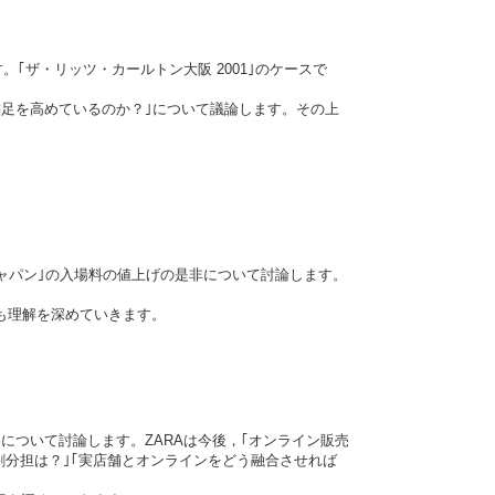
ザ・リッツ・カールトン大阪 2001｣のケースで
満足を高めているのか？｣について議論します。その上
ジャパン｣の入場料の値上げの是非について討論します。
ても理解を深めていきます。
略について討論します。ZARAは今後，｢オンライン販売
割分担は？｣｢実店舗とオンラインをどう融合させれば