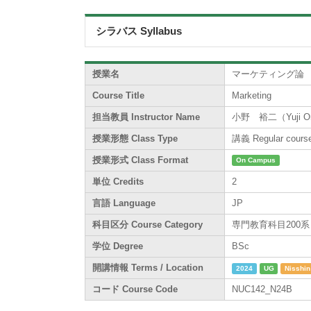
シラバス Syllabus
授業名
マーケティング論
Course Title
Marketing
担当教員 Instructor Name
小野 裕二（Yuji O
授業形態 Class Type
講義 Regular cours
授業形式 Class Format
On Campus
単位 Credits
2
言語 Language
JP
科目区分 Course Category
専門教育科目200系 / Sp
学位 Degree
BSc
開講情報 Terms / Location
2024
UG
Nisshin
コード Course Code
NUC142_N24B