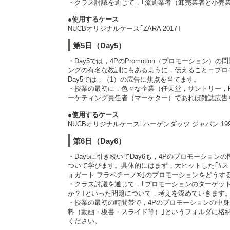
・クラス討議を通じて，｢流通業者（卸売業者と小売業
●使用するケース
NUCBオリジナルケース｢ZARA 2017｣
第5日（Day5）
・Day5では，4PのPromotion（プロモーシ
ングの有名な教訓にもあるように，伝えること＝プロモ
Day5では，（1）の広告に焦点を当てます。
・授業の最初に，色々な企業（任天堂，サントリー，
ーケティング責任者（マーケター）であれば雑誌広告
●使用するケース
NUCBオリジナルケース｢ハーゲンダッツ ジャパン 199
第6日（Day6）
・Day5に引き続いてDay6も，4Pのプロモーショ
ついて学びます。具体的にはまず，大ヒットした｢#ス
ォガート フラペチーノ®｣のプロモーションをどうす
・クラス討議を通じて，｢プロモーションのターゲット
か？｣といった問題について，考えを深めていきます
・授業の最初の時間帯で，4Pのプロモーションの中身につい
料（動画・板書・スライド等）｣というフォルダに格
ください。