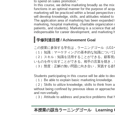
to spend on sales promotion."
In this course, we define marketing broadly as the mix 
functions in an optimal manner for the purpose of acqu
marketing will be practiced within a broad perspective
will develop knowledge, skills, and attitudes related t
The application area of marketing has been expanded to
marketing, hospital marketing, charitable organization
patients, and students). Marketing is a science that a
indispensable for career development, and marketing ha
学修到達目標 / Achievement Goal
この授業に参加する学生は，ラーニングゴール（LG1
（１）知識：マーケティングの基本的な知識について
（２）スキル：知識を活用することができる。顧客視
いものを作り出すことができる。相手の言葉を聴き，
（３）態度：正解の無い問題に向き合い，実践する姿
Students participating in this course will be able to de
（１）Be able to explain basic marketing knowledge.
（２）Skills to utilize knowledge, skills to think from a 
without being confined by previous ideas or approaches
and non-verbally.
（３）Attitude to address and practice problems that h
本授業の該当ラーニングゴール Learning G