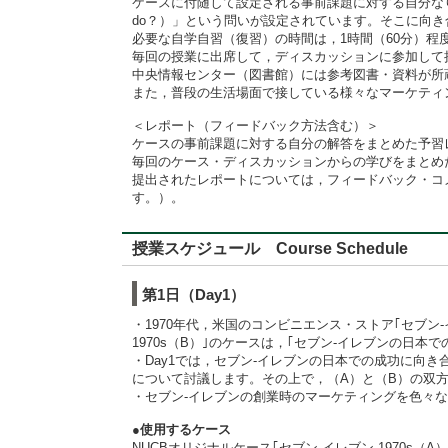
ケースに付随して設定される事前課題に対する自分なりの
do？）」という問いが設定されています。そこに向き
必要な自学自習（復習）の時間は，1時間（60分）程
毎回の授業に出席して，ディスカッションに参加して
中央情報センター（図書館）には参考図書・資料が所
また，普段の生活場面で接している様々なマーケティ
＜レポート（フィードバック方法含む）＞
ケースの事前課題に対する自分の解答をまとめた予習
毎回のケース・ディスカッションからの学びをまとめ
提出されたレポートについては，フィードバック・コメン
す。）。
授業スケジュール Course Schedule
第1日（Day1）
・1970年代，米国のコンビニエンス・ストア｢セブン-
1970s（B）｣のケースは，｢セブン-イレブンの日
・Day1では，セブン-イレブンの日本での成功に向
について討議します。その上で，（A）と（B）の双
・セブン-イレブンの創業時のマーケティングを色々
●使用するケース
NUCBオリジナルケース｢セブン-イレブン 1970s（A）｣