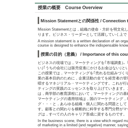
授業の概要 Course Overview
Mission Statementとの関係性 / Connection to
Mission Statementとは，組織の使命・方針を
ります。ビジネス・リーダーとして活躍していく上で
A mission statement is a written declaration of an orga
course is designed to enhance the indispensable knowle
授業の目的（意義） / Importance of this cou
ビジネスの現場では，マーケティングを｢市場調査｣，
い｣｢うちの会社には販売促進にかけるお金はない｣
この授業では，マーケティングを｢売れる仕組みづく
業の基本目的のために，企業活動の全てを経営者の管理の
唱するマネジリアル・マーケティングです。これが行
ティングの実践のエッセンスを取り上げていきます。
は，商学部の教育課程において，マーケティングの基
マーケティングの適用領域は，国のマーケティング，
グ・・・と，あらゆる組織・個人に関わる問題として
す。顧客との関わりを横断的に科学する専門分野がマ
グは，すべての人のキャリア形成に資するものです。
In the business scene, there is a view which regard m
of marketing in a limited (and negative) manner, sayi