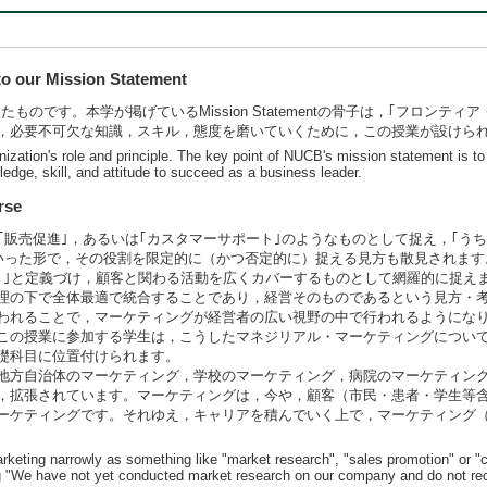
 our Mission Statement
明文化したものです。本学が掲げているMission Statementの骨子は，｢フ
，必要不可欠な知識，スキル，態度を磨いていくために，この授業が設けら
nization's role and principle. The key point of NUCB's mission statement is to 
dge, skill, and attitude to succeed as a business leader.
rse
｢販売促進｣，あるいは｢カスタマーサポート｣のようなものとして捉え，｢う
といった形で，その役割を限定的に（かつ否定的に）捉える見方も散見されます
り｣と定義づけ，顧客と関わる活動を広くカバーするものとして網羅的に捉え
下で全体最適で統合することであり，経営そのものであるという見方・考え方に立脚
われることで，マーケティングが経営者の広い視野の中で行われるようにな
この授業に参加する学生は，こうしたマネジリアル・マーケティングについ
礎科目に位置付けられます。
地方自治体のマーケティング，学校のマーケティング，病院のマーケティン
，拡張されています。マーケティングは，今や，顧客（市民・患者・学生等
ーケティングです。それゆえ，キャリアを積んでいく上で，マーケティング
arketing narrowly as something like "market research", "sales promotion" or
ng "We have not yet conducted market research on our company and do not reco