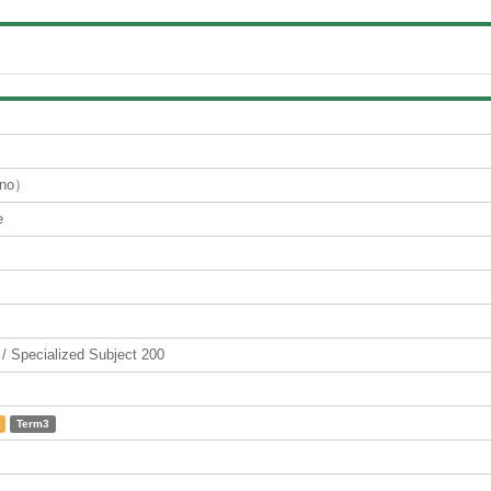
no）
e
ecialized Subject 200
Term3