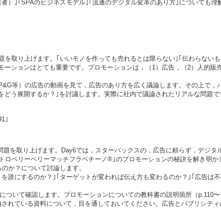
者）｣｢SPAのビジネスモデル｣｢流通のデジタル変革のあり方｣についても理
ョン）の問題を取り上げます。｢いいモノを作っても売れるとは限らない｣｢伝わらな
ーションはとても重要です。プロモーションは，（1）広告，（2）人的販売
P&G等）の広告の動画を見て，広告のあり方を広く議論します。その上で，
をどう展開するか？｣を討議します。実際に社内で議論されたリアルな問題で
1｣
ンの問題を取り上げます。Day6では，スターバックスの，広告に頼らず，デ
トロベリーベリーマッチフラペチーノ®｣のプロモーションの秘訣を解き明か
るのか？について討論します。
を誰にするのか？｣｢ターゲットが変われば伝え方も変わるのか？｣｢広告は不
。
て確認します。プロモーションについての教科書の説明箇所（p.110〜）や，Goog
納されている資料について，目を通しておいてください。広告とパブリシティ