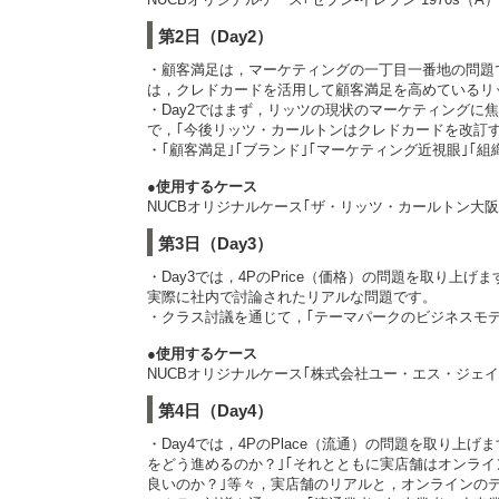
第2日（Day2）
・顧客満足は，マーケティングの一丁目一番地の問題で
は，クレドカードを活用して顧客満足を高めているリ
・Day2ではまず，リッツの現状のマーケティングに
で，｢今後リッツ・カールトンはクレドカードを改訂
・｢顧客満足｣｢ブランド｣｢マーケティング近視眼｣｢
●使用するケース
NUCBオリジナルケース｢ザ・リッツ・カールトン大阪2
第3日（Day3）
・Day3では，4PのPrice（価格）の問題を取り
実際に社内で討論されたリアルな問題です。
・クラス討議を通じて，｢テーマパークのビジネスモデ
●使用するケース
NUCBオリジナルケース｢株式会社ユー・エス・ジェイ 2
第4日（Day4）
・Day4では，4PのPlace（流通）の問題を取り
をどう進めるのか？｣｢それとともに実店舗はオンライ
良いのか？｣等々，実店舗のリアルと，オンラインの