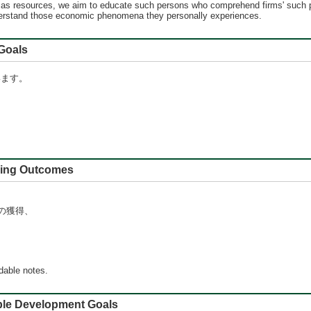
 as resources, we aim to educate such persons who comprehend firms' such pr
derstand those economic phenomena they personally experiences.
oals
います。
 Outcomes
の獲得、
dable notes.
e Development Goals