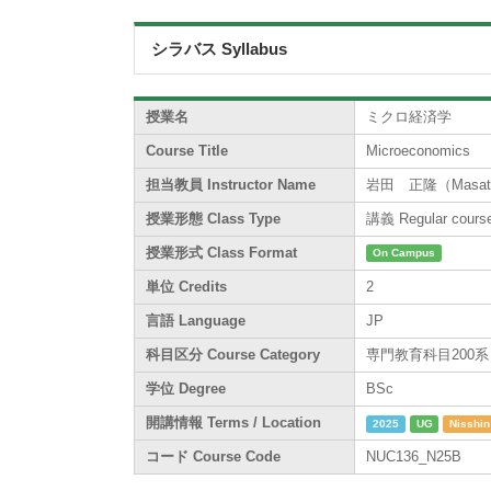
シラバス Syllabus
授業名
ミクロ経済学
Course Title
Microeconomics
担当教員 Instructor Name
岩田 正隆（Masatak
授業形態 Class Type
講義 Regular cours
授業形式 Class Format
On Campus
単位 Credits
2
言語 Language
JP
科目区分 Course Category
専門教育科目200系 / Sp
学位 Degree
BSc
開講情報 Terms / Location
2025
UG
Nisshin
コード Course Code
NUC136_N25B