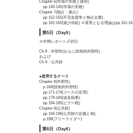
Chapter 6(市場の失敗と政府)
pp.140-145(市場の失敗)
Chapter 7(独占・寡占)
pp.152-155(不完全競争と独占企業)、
pp.162-165(過少供給) ※背景となる理論はpp.161-16
第5日（Day5）
※中間レポート〆切日
Ch.8：外部性(おもに技術的外部性)
および
Ch.9：公共財
●使用するケース
Chapter 8(外部性)
p.169(技術的外部性)
pp.171-174(コースの定理)、
pp.178-184(波及効果)、
pp.184-185(ピグー税)
Chapter 9(公共財)
pp.194-196(公共財の定義と例)、
p.199(フリーライダー)
第6日（Day6）