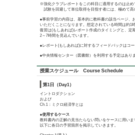
※強化クラブレポートをこの科目に適用するのは止め
試験を回避して単位取得を目指す者には、極めて高
●事前学習の内容は、基本的に教科書の該当ページ、
いただくことになります。想定されている時間は約1時
復習は(もしあれば)レポート作成のタイミングと、定
2～7時間を見込んでいます。
●レポート(もしあれば)に対するフィードバックはコ
●中央情報センター（図書館）を利用する予定はあり
授業スケジュール Course Schedule
第1日（Day1）
イントロダクション
および
Ch.1：ミクロ経済学とは
●使用するケース
教科書内の正解の見当たらない問いをケースに用いま
以下に各日の予習箇所を掲示していきます。