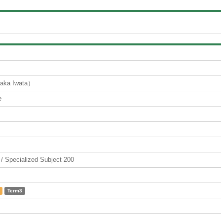
a Iwata）
e
ecialized Subject 200
Term3