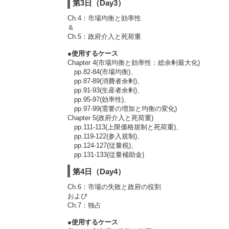
第3日（Day3）
Ch.4：市場均衡と効率性
＆
Ch.5：政府介入と死荷重
●使用するケース
Chapter 4(市場均衡と効率性：総余剰最大化)
pp.82-84(市場均衡)、
pp.87-89(消費者余剰)、
pp.91-93(生産者余剰)、
pp.95-97(効率性)、
pp.97-99(需要の増加と均衡の変化)
Chapter 5(政府介入と死荷重)
pp.111-113(上限価格規制と死荷重)、
pp.119-122(参入規制)、
pp.124-127(従量税)、
pp.131-133(従量補助金)
第4日（Day4）
Ch.6：市場の失敗と政府の役割
および
Ch.7：独占
●使用するケース