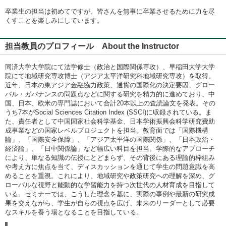
卒業生の担当は初めてですが、皆さんを無事に卒業させるために力を尽
くすことを楽しみにしています。
担当教員のプロフィール About the Instructor
同済大学大学院にて法学修士（政治と国際関係専攻）、早稲田大学大学
院にて地域研究専攻博士（アジア太平洋研究科地域研究専攻）を取得。
近年、日本の東アジア金融協力政策、通貨の国際化の決定要因、グロー
バル・ガバナンスの問題点などに関する研究を精力的に進めており、中
国、日本、欧米の専門誌において合計20本以上の査読論文を発表。その
うち7本がSocial Sciences Citation Index (SSCI)に収録されている。ま
た、責任者として中国国家社会科学基金、日本学術振興会科学研究費助
成事業などの国家レベルプロジェクトを担当。教育面では「国際機構
論」、「国際安全保障」、「アジア太平洋の国際関係」、「日本政治・
経済論」、「日中関係論」など幅広い科目を担当。学際的なアプローチ
により、単なる知識の伝授にとどまらず、その背後にある理論的枠組み
や考え方に焦点を当て、ディスカッションを通じて学生の問題意識を高
めることを重視。これにより、地域研究や政策研究への理解を深め、グ
ローバルな視野と能動的な学習能力を持つ次世代の人材育成を目指して
いる。セミナーでは、こうした理念を基に、実際の事例や最新の研究成
果を交えながら、学生が自らの視点を広げ、未来のリーダーとして必要
なスキルを養う場となることを目指している。