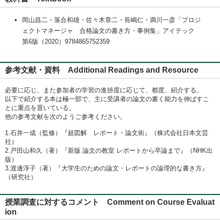
岡山昌二・落合和雄・佐々木章二・長嶋仁・満川一彦「プロジ
ェクトマネージャ 合格論文の書き方・事例集」アイテック
第6版（2020）9784865752359
参考文献・資料 Additional Readings and Resource
必要に応じ、また参加者の学習の進捗度に応じて、都度、紹介する。
以下で紹介する本は極一部で、主に受講者の論文の書く能力を伸ばすこ
とに重点を置いている。
他の参考文献を次のようご参考ください。
1.石井一成（監修）『超図解 レポート・論文術』（株式会社日本文芸
社）
2.戸田山和久（著）『新版 論文の教室 レポートから卒論まで』（NHK出
版）
3.渡邊淳子（著）『大学生のための論文・レポートの論理的な書き方』
（研究社）
授業調査に対するコメント Comment on Course Evaluat
ion