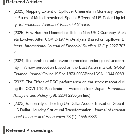
Refereed Articles
(2025) Mapping Extent of Spillover Channels in Monetary Spac
e: Study of Multidimensional Spatial Effects of US Dollar Liquidi
ty.
International Journal of Financial Studies
(2025) How Has the Renminbi’s Role in Non-USD Currency Mark
ets Evolved After COVID-19? An Analysis Based on Spillover Ef
fects.
International Journal of Financial Studies
13 (1): 2227-707
2
(2024) Research on safe haven currencies under global uncertai
nty —A new perception based on the East Asian market.
Global
Finance Journal
Online ISSN: 1873-5665Print ISSN: 1044-0283
(2023) The Effect of ESG performance on the stock market duri
ng the COVID-19 Pandemic — Evidence from Japan.
Economic
Analysis and Policy
(79): 2204-2296(on line)
(2023) Rationality of Holding US Dollar Assets Based on Global
US Dollar Liquidity Structural Transformation.
Journal of Internat
ional Finance and Economics
23 (1): 1555-6336
Refereed Proceedings