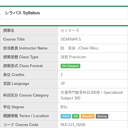
シラバス Syllabus
授業名
セミナー 5
Course Title
SEMINAR 5
担当教員 Instructor Name
陸 長栄（Choei Riku）
授業形態 Class Type
演習 Practicum
授業形式 Class Format
On Campus
単位 Credits
2
言語 Language
JP
共通専門教育科目300系 / Specialized
科目区分 Course Category
Subject 300
学位 Degree
BSc
開講情報 Terms / Location
2024
UG
Nisshin
Spring
コード Course Code
NUC121_N24A