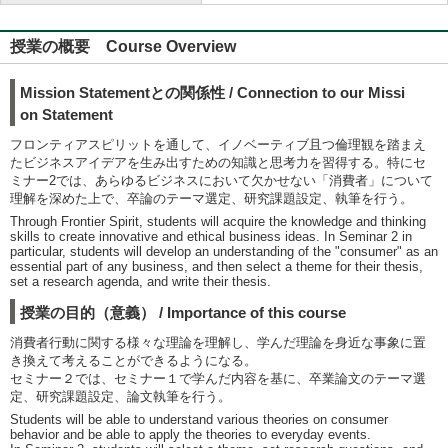
授業の概要 Course Overview
Mission Statementとの関係性 / Connection to our Missi
on Statement
フロンティアスピリットを通して、イノベーティブ且つ倫理観を踏まえ
たビジネスアイデアを生み出すための知識と思考力を習得する。特にセ
ミナー2では、あらゆるビジネスにおいて欠かせない「消費者」について
理解を深めた上で、卒論のテーマ選定、研究課題設定、執筆を行う。
Through Frontier Spirit, students will acquire the knowledge and thinking
skills to create innovative and ethical business ideas. In Seminar 2 in
particular, students will develop an understanding of the "consumer" as an
essential part of any business, and then select a theme for their thesis,
set a research agenda, and write their thesis.
授業の目的（意義） / Importance of this course
消費者行動に関する様々な理論を理解し、学んだ理論を身近な事象に置
き換えて考えることができるようになる。
セミナー２では、セミナー１で学んだ内容を基に、卒業論文のテーマ選
定、研究課題設定、論文執筆を行う。
Students will be able to understand various theories on consumer
behavior and be able to apply the theories to everyday events.