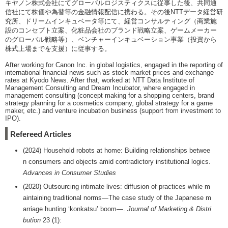
キヤノン株式会社にてグローバルロジスティクスに従事した後、共同通
信社にて株価や為替等の金融情報配信に携わる。その後NTTデータ経営研
究所、ドリームインキュベータ等にて、経営コンサルティング（商業施
設のコンセプト立案、化粧品会社のブランド戦略立案、ゲームメーカー
のグローバル戦略等）、ベンチャーインキュベーション事業（投資から
株式上場までを支援）に従事する。
After working for Canon Inc. in global logistics, engaged in the reporting of
international financial news such as stock market prices and exchange
rates at Kyodo News. After that, worked at NTT Data Institute of
Management Consulting and Dream Incubator, where engaged in
management consulting (concept making for a shopping centers, brand
strategy planning for a cosmetics company, global strategy for a game
maker, etc.) and venture incubation business (support from investment to
IPO).
Refereed Articles
(2024) Household robots at home: Building relationships betwee
n consumers and objects amid contradictory institutional logics.
Advances in Consumer Studies
(2020) Outsourcing intimate lives: diffusion of practices while m
aintaining traditional norms—The case study of the Japanese m
arriage hunting ‘konkatsu’ boom—.
Journal of Marketing & Distri
bution
23 (1):