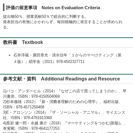
評価の留意事項 Notes on Evaluation Criteria
提出物50％、授業貢献50％で総合的に判断する。
発表担当の有無にかかわらず、毎回積極的に発言することが求められ
る。
教科書 Textbook
石井淳蔵・廣田章光・清水信年「１からのマーけティング（第
４版）」碩学舎（2021）978-4502327711
参考文献・資料 Additional Readings and Resource
1)パコ・アンダーヒル（2014）『なぜこの店で買ってしまうのか』、早
川書房、ISBN：978-4150504069
2)杉本徹雄（2012）『新・消費者理解のための心理学』、福村出版、
ISBN：978-4571250408
3)E・アロンソン（2014）『ザ・ソーシャル・アニマル』、サイエンス
社、ISBN：978-4781913360
4)黒岩 健一郎・水越 康介（2018）『マーケティングをつかむ(新版)』、
有斐閣、ISBN：978-4641177253