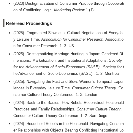
(2020) Destigmatization of Consumer Practice through Cooperati
on of Conflicting Logic.
Marketing Review
1 (1):
Refereed Proceedings
(2025). Fragmented Slowness: Cultural Negotiations of Everyda
y Leisure Time.
Association for Consumer Research
. Associatio
n for Consumer Research. 1. 3. US
(2025). De-stigmatizing Marriage Hunting in Japan: Gendered Di
mensions, Marketization, and Institutional Adaptations.
Society
for the Advancement of Socio-Economics (SASE)
. Society for t
he Advancement of Socio-Economics (SASE) . 1. 2. Montreal
(2025). Navigating the Fast and Slow: Women’s Temporal Exper
iences in Everyday Leisure Time.
Consumer Culture Theory
. Co
nsumer Culture Theory Conference. 1. 3. London
(2024). Back to the Basics: How Robots Reconstruct Household
Practices and Family Relationships.
Consumer Culture Theory
.
Consumer Culture Theory Conference. 1. 2. San Diego
(2024). Household Robots in the Household: Navigating Consum
er Relationships with Objects Bearing Conflicting Institutional Lo