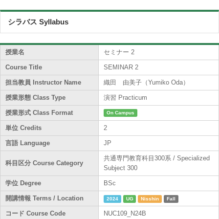
シラバス Syllabus
授業名
セミナー 2
Course Title
SEMINAR 2
担当教員 Instructor Name
織田 由美子（Yumiko Oda）
授業形態 Class Type
演習 Practicum
授業形式 Class Format
On Campus
単位 Credits
2
言語 Language
JP
共通専門教育科目300系 / Specialized
科目区分 Course Category
Subject 300
学位 Degree
BSc
開講情報 Terms / Location
2024
UG
Nisshin
Fall
コード Course Code
NUC109_N24B