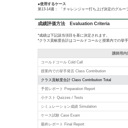
●使用するケース
第13-14週： 「チャレンジャー打ち上げ決定のグループプ
成績評価方法 Evaluation Criteria
*成績は下記該当項目を基に決定されます。
*クラス貢献度合計はコールドコールと授業内での挙
講師用内規準
コールドコール Cold Call
授業内での挙手発言 Class Contribution
クラス貢献度合計 Class Contribution Total
予習レポート Preparation Report
小テスト Quizzes / Tests
シミュレーション成績 Simulation
ケース試験 Case Exam
最終レポート Final Report