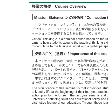
授業の概要 Course Overview
Mission Statementとの関係性 / Connection to
「クリティカルリンキング2」は、本学の教育方針で
「フロンティア・スピリット」及び世界的な視野など
ケーション力を修得することを目標としています。
Critical Thinking 2 is a seminar course based on the un
aims to help students acquire the practical thinking s
to contribute to the business world with a global perspe
授業の目的（意義） / Importance of this cou
本セミナーの意義は、大学での4年間の学修を始める
さを増しており、1年次セミナーで将来を見据えた行
理解を深め、レポートの書き方、プレゼンテーション
の基礎力を身に付け、様々なことに積極的に関与でき
本学が推進するアクティブラーニングとは、一方向的
ルを指します。様々な教材をもとに、課題にどう対応
The significance of this seminar is that it provides st
university life at the beginning of their four-year stu
action plan for the future in the first year seminar and 
university's founding spirit and educational policy an
distinctive feature of our education. Through these lear