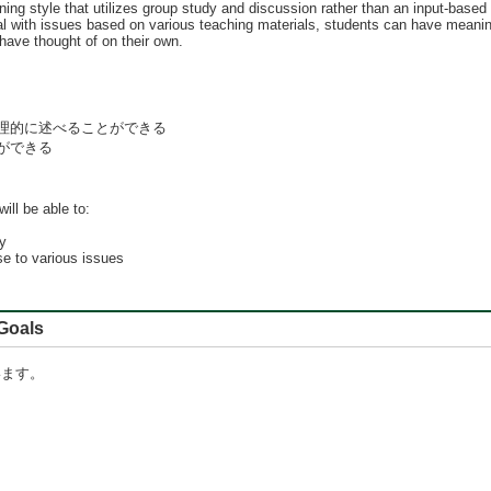
ning style that utilizes group study and discussion rather than an input-base
l with issues based on various teaching materials, students can have meaningf
have thought of on their own.
理的に述べることができる
ができる
ill be able to:
ly
e to various issues
oals
います。