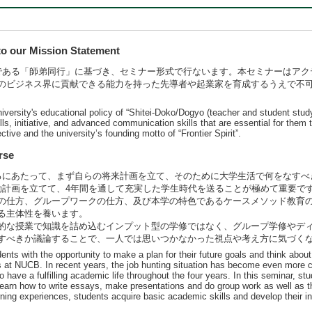
 our Mission Statement
ある「師弟同行」に基づき、セミナー形式で行ないます。本セミナーはアク
のビジネス界に貢献できる能力を持った先導者や起業家を育成するうえで不
iversity's educational policy of “Shitei-Doko/Dogyo (teacher and student study
kills, initiative, and advanced communication skills that are essential for th
ctive and the university’s founding motto of “Frontier Spirit”.
rse
にあたって、まず自らの将来計画を立て、そのために大学生活で何をなすべ
動計画を立てて、4年間を通して充実した学生時代を送ることが極めて重要で
の仕方、グループワークの仕方、及び本学の特色であるケースメソッド教育
る主体性を養います。
な授業で知識を詰め込むインプット型の学修ではなく、グループ学修やディ
すべきか議論することで、一人では思いつかなかった視点や考え方に気づく
udents with the opportunity to make a plan for their future goals and think abo
dies at NUCB. In recent years, the job hunting situation has become even more 
to have a fulfilling academic life throughout the four years. In this seminar, st
d learn how to write essays, make presentations and do group work as well as 
ning experiences, students acquire basic academic skills and develop their initi