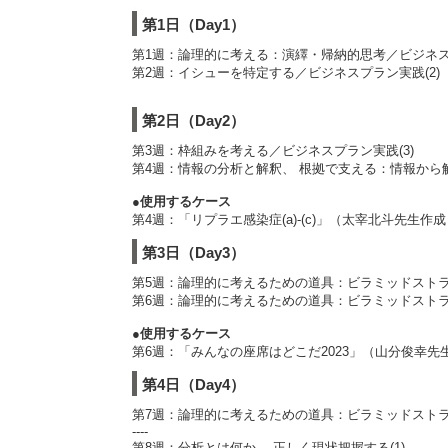
第1日（Day1）
第1週：論理的に考える：演繹・帰納的思考／ビジネスプ
第2週：イシューを特定する／ビジネスプラン実践(2)
第2日（Day2）
第3週：枠組みを考える／ビジネスプラン実践(3)
第4週：情報の分析と解釈、 根拠で支える：情報から解
●使用するケース
第4週：「リプラエ感染症(a)-(c)」（太宰北斗先生作
第3日（Day3）
第5週：論理的に考えるための道具：ビラミッドストラク
第6週：論理的に考えるための道具：ビラミッドストラ
●使用するケース
第6週：「みんなの座席はどこだ2023」（山分俊幸先
第4日（Day4）
第7週：論理的に考えるための道具：ビラミッドストラ
----
第8週：分析とは何か、 正しく現状把握する(1)