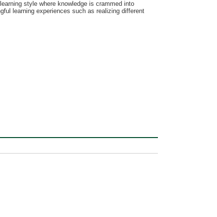
d learning style where knowledge is crammed into
ul learning experiences such as realizing different