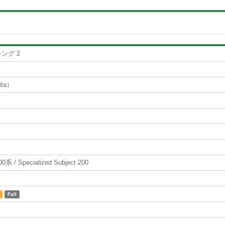
ング 2
ita）
 Specialized Subject 200
Fall