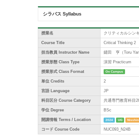
シラバス Syllabus
授業名
クリティカルシンキ
Course Title
Critical Thinking 2
担当教員 Instructor Name
鑓田 亨（Toru Yar
授業形態 Class Type
演習 Practicum
授業形式 Class Format
On Campus
単位 Credits
2
言語 Language
JP
科目区分 Course Category
共通専門教育科目200系 /
学位 Degree
BSc
開講情報 Terms / Location
2024
UG
Nisshin
コード Course Code
NUC093_N24B