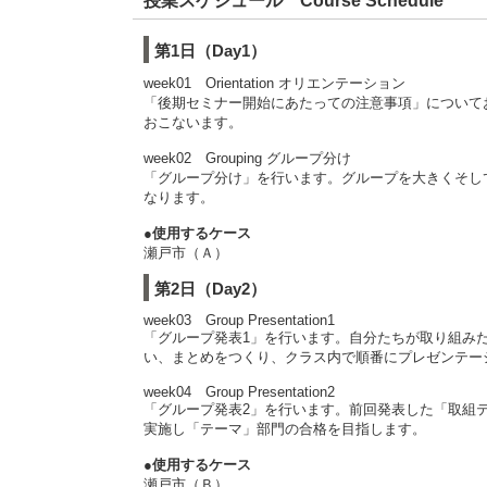
授業スケジュール Course Schedule
第1日（Day1）
week01 Orientation オリエンテーション
「後期セミナー開始にあたっての注意事項」について
おこないます。
week02 Grouping グループ分け
「グループ分け」を行います。グループを大きくそし
なります。
●使用するケース
瀬戸市（Ａ）
第2日（Day2）
week03 Group Presentation1
「グループ発表1」を行います。自分たちが取り組み
い、まとめをつくり、クラス内で順番にプレゼンテーション
week04 Group Presentation2
「グループ発表2」を行います。前回発表した「取組
実施し「テーマ」部門の合格を目指します。
●使用するケース
瀬戸市（Ｂ）