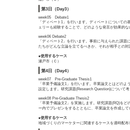
第3日（Day3）
week05 Debate1
「ディベート1」を行います。ディベートについての
ェリーも経験することで、どのような発言が効果的な
week06 Debate2
「ディベート2」を行います。事前に与えられた課題
たちがどんな立論を立てるべきか、それが相手との対
●使用するケース
瀬戸市（Ｃ）
第4日（Day4）
week07 Pre-Graduate Thesis1
「卒業予備論文1」を行います。卒業論文とはどのようなもの
設定します。研究課題(Research Question)
week08 Pre-Graduate Thesis2
「卒業予備論文2」を実施します。研究課題(RQ)を
ー内でプレゼンをするとともに、卒業論文を作成して
●使用するケース
地域づくりのマーケターに関連するケースを適時配布