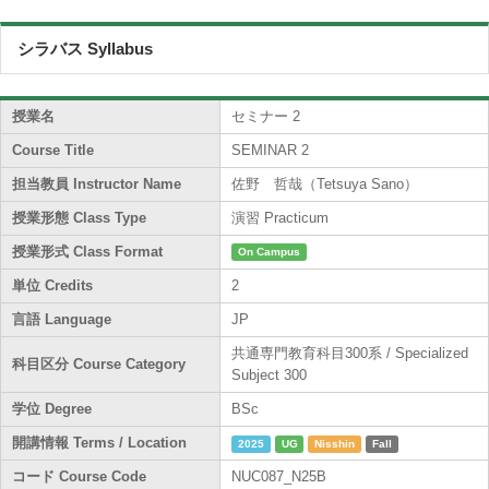
シラバス Syllabus
授業名
セミナー 2
Course Title
SEMINAR 2
担当教員 Instructor Name
佐野 哲哉（Tetsuya Sano）
授業形態 Class Type
演習 Practicum
授業形式 Class Format
On Campus
単位 Credits
2
言語 Language
JP
共通専門教育科目300系 / Specialized
科目区分 Course Category
Subject 300
学位 Degree
BSc
開講情報 Terms / Location
2025
UG
Nisshin
Fall
コード Course Code
NUC087_N25B