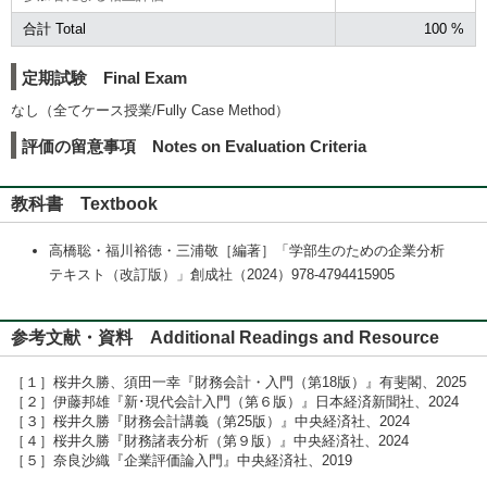
合計 Total
100 %
定期試験 Final Exam
なし（全てケース授業/Fully Case Method）
評価の留意事項 Notes on Evaluation Criteria
教科書 Textbook
高橋聡・福川裕徳・三浦敬［編著］「学部生のための企業分析
テキスト（改訂版）」創成社（2024）978-4794415905
参考文献・資料 Additional Readings and Resource
［１］桜井久勝、須田一幸『財務会計・入門（第18版）』有斐閣、2025
［２］伊藤邦雄『新･現代会計入門（第６版）』日本経済新聞社、2024
［３］桜井久勝『財務会計講義（第25版）』中央経済社、2024
［４］桜井久勝『財務諸表分析（第９版）』中央経済社、2024
［５］奈良沙織『企業評価論入門』中央経済社、2019