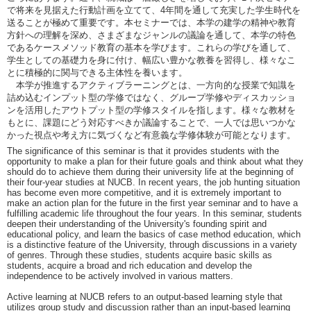
で将来を見据えた行動計画を立てて、4年間を通して充実した学生時代を
送ることが極めて重要です。本セミナーでは、本学の建学の精神や教育
方針への理解を深め、さまざまなジャンルの議論を通して、本学の特色
であるケースメソッド教育の基本を学びます。これらの学びを通して、
学生としての基礎力を身に付け、幅広い豊かな教養を習得し、様々なこ
とに積極的に関与できる主体性を養います。
本学が推進するアクティブラーニングとは、一方向的な授業で知識を
詰め込むインプット型の学修ではなく、グループ学修やディスカッショ
ンを活用したアウトプット型の学修スタイルを指します。様々な教材を
もとに、課題にどう対応すべきか議論することで、一人では思いつかな
かった視点や考え方に気づくなど有意義な学修体験が可能となります。
The significance of this seminar is that it provides students with the
opportunity to make a plan for their future goals and think about what they
should do to achieve them during their university life at the beginning of
their four-year studies at NUCB. In recent years, the job hunting situation
has become even more competitive, and it is extremely important to
make an action plan for the future in the first year seminar and to have a
fulfilling academic life throughout the four years. In this seminar, students
deepen their understanding of the University's founding spirit and
educational policy, and learn the basics of case method education, which
is a distinctive feature of the University, through discussions in a variety
of genres. Through these studies, students acquire basic skills as
students, acquire a broad and rich education and develop the
independence to be actively involved in various matters.
Active learning at NUCB refers to an output-based learning style that
utilizes group study and discussion rather than an input-based learning