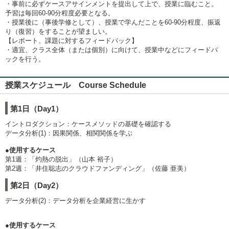
・事前に必ずケースアサインメントを提出して上で、授業に臨むこと。
予習は毎回60-90分程度必要となる。
・授業後に（事後学修として）、授業で学んだことを60-90分程度、振返
り（復習）をすることが望ましい。
【レポート、課題に対するフィードバック】
・適宜、クラス全体（または個別）に向けて、授業中などにフィードバ
ックを行う。
授業スケジュール Course Schedule
第1日（Day1）
イントロダクション：ケースメソッドの基礎を確認する
データ分析(1)：因果関係、相関関係を学ぶ
●使用するケース
第1週：「灼熱の脱出」（山本 裕子）
第2週：「井住聡志のクラウドファンディング」（佐藤 亜美）
第2日（Day2）
データ分析(2)：データ分析を企業経営に生かす
●使用するケース