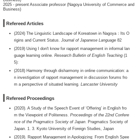
2025 - present Associate professor (Nagoya University of Commerce and
Business)
Refereed Articles
(2024) The Linguistic Landscape of Koreatown in Nagoya：Its O
rigins and Current Status.
Journal of Japanese Language
82
(2019) Using I don't know for rapport management in informal lan
guage learning online.
Research Bulletin of English Teaching
(1
5):
(2018) Harmony through disharmony in online communication: a
n investigation of rapport management in discussion forums fro
m a perspective of situated learning.
Lancaster University
Refereed Proceedings
(2020). A Study of the Speech Event of ‘Offering’ in English fro
m the Viewpoint of Politeness.
Proceedings of the 22nd Confere
nce of the Pragmatics Society of Japan
. Pragmatics Society of
Japan. 1. 3. Kyoto University of Foreign Studies, Japan
(2019). Rapport Management in Apologizing: From English Spee