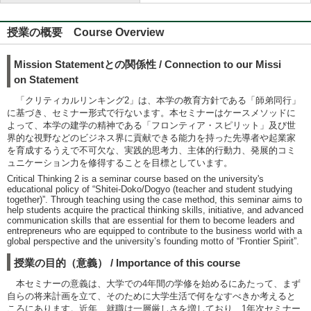
授業の概要 Course Overview
Mission Statementとの関係性 / Connection to our Missi
on Statement
「クリティカルリンキング2」は、本学の教育方針である「師弟同行」
に基づき、セミナー形式で行ないます。本セミナーはケースメソッドに
よって、本学の建学の精神である「フロンティア・スピリット」及び世
界的な視野などのビジネス界に貢献できる能力を持った先導者や起業家
を育成するうえで不可欠な、実践的思考力、主体的行動力、発展的コミ
ュニケーション力を修得することを目標としています。
Critical Thinking 2 is a seminar course based on the university's
educational policy of “Shitei-Doko/Dogyo (teacher and student studying
together)”. Through teaching using the case method, this seminar aims to
help students acquire the practical thinking skills, initiative, and advanced
communication skills that are essential for them to become leaders and
entrepreneurs who are equipped to contribute to the business world with a
global perspective and the university’s founding motto of “Frontier Spirit”.
授業の目的（意義） / Importance of this course
本セミナーの意義は、大学での4年間の学修を始めるにあたって、まず
自らの将来計画を立て、そのために大学生活で何をなすべきか考えると
ころにあります。近年、就職は一層厳しさを増しており、1年次セミナー