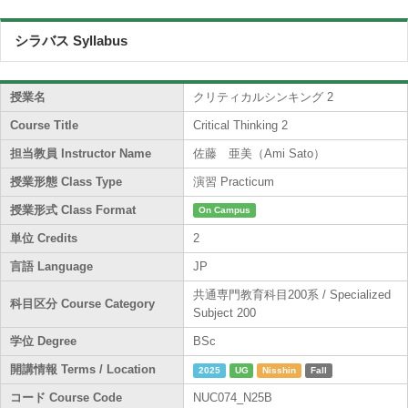
シラバス Syllabus
授業名
クリティカルシンキング 2
Course Title
Critical Thinking 2
担当教員 Instructor Name
佐藤 亜美（Ami Sato）
授業形態 Class Type
演習 Practicum
授業形式 Class Format
On Campus
単位 Credits
2
言語 Language
JP
共通専門教育科目200系 / Specialized
科目区分 Course Category
Subject 200
学位 Degree
BSc
開講情報 Terms / Location
2025
UG
Nisshin
Fall
コード Course Code
NUC074_N25B