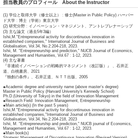
担当教員のプロフィール About the Instructor
(1) 学位と取得大学（修士以上） : 修士(Master in Public Policy) ハーバー
ド大学 : 博士（学術）東京大学
(2) 研究分野 : イノベーション・マネジメント、アントレプレナーシップ
(3) 主な論文（過去5年3編）
Ishii,M."Entrepreneurial activity for discontinuous innovation in
established companies," International Journal of Business and
Globalisation, Vol.34, No.2:204-218, 2023.
Ishii, M. "Entrepreneurship and prediction," NUCB Journal of Economics,
Management and Humanities, Vol.67 : 1-12, 2023.
(4) 主な著書
『非連続イノベーションの戦略的マネジメント（改訂版）』 、石井正
道、白桃書房、2021
『独創の条件』、石井正道、ＮＴＴ出版、2005
●Academic degree and university name (above master’s degree)
Master in Public Policy (Harvard University's Kennedy School)
Ph.D.(University of Tokyo) in the field of Innovation Management
●Research Field: Innovation Management, Entrepreneurship
●Main article(s) (In the past 5 years)
Ishii,M."Entrepreneurial activity for discontinuous innovation in
established companies,"International Journal of Business and
Globalisation, Vol.34, No.2:204-218, 2023
Ishii, M. "Entrepreneurship and prediction," NUCB journal of Economics,
Management and Humanities, Vol.67 : 1-12, 2023.
●Main book(s)
Strategic Management of Discontinuous Innovation (Revised Version),