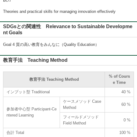
Theories and practical skills for managing innovation effectively
SDGsとの関連性 Relevance to Sustainable Developme
nt Goals
Goal 4 質の高い教育をみんなに（Quality Education）
教育手法 Teaching Method
% of Cours
教育手法 Teaching Method
e Time
インプット型 Traditional
40 %
ケースメソッド Case
60 %
Method
参加者中心型 Participant-Ce
ntered Learning
フィールドメソッド
0 %
Field Method
合計 Total
100 %