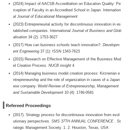
(2024) Impact of AACSB Accreditation on Education Quality: Pe
rception of Faculty in an Accredited School in Japan.
Internation
al Journal of Educational Management
(2023) Entrepreneurial activity for discontinuous innovation in es
tablished companies.
International Journal of Business and Glob
alisation
34 (2): 1753-3627
(2017) How can business schools teach innovation?.
Developm
ent Engineering
37 (1): ISSN 1343-7623
(2015) Research on Effective Management of the Business Mod
el Creation Process.
NUCB insight
4
(2014) Managing business model creation process: Kirznerian e
ntrepreneurship and the role of organization in cases of a Japan
ese company.
World Review of Entrepreneurship, Management
and Sustainable Development
10 (4): 1746-0581
Refereed Proceedings
(2017). Strategy process for discontinuous innovation from evol
utionary perspectives.
SMS 37TH ANNUAL CONFERENCE
. St
rategic Management Society. 1. 2. Houston, Texas, USA