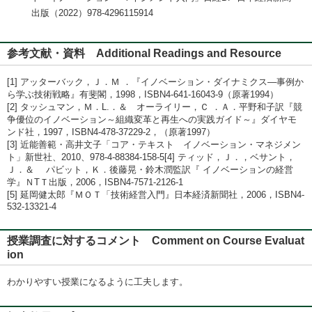
出版（2022）978-4296115914
参考文献・資料 Additional Readings and Resource
[1] アッターバック，Ｊ．Ｍ ．『イノベーション・ダイナミクス―事例か
ら学ぶ技術戦略』有斐閣，1998，ISBN4-641-16043-9（原著1994）
[2] タッシュマン，Ｍ．L.．＆ オーライリー，Ｃ ．Ａ．平野和子訳『競
争優位のイノベーション～組織変革と再生への実践ガイド～』ダイヤモ
ンド社，1997，ISBN4-478-37229-2，（原著1997）
[3] 近能善範・高井文子「コア・テキスト イノベーション・マネジメン
ト」新世社、2010、978-4-88384-158-5[4] ティッド，Ｊ．，ベサント，
Ｊ．＆ パビット，Ｋ．後藤晃・鈴木潤監訳『 イノベーションの経営
学』ＮTＴ出版，2006，ISBN4-7571-2126-1
[5] 延岡健太郎『ＭＯＴ「技術経営入門』日本経済新聞社，2006，ISBN4-
532-13321-4
授業調査に対するコメント Comment on Course Evaluat
ion
わかりやすい授業になるように工夫します。