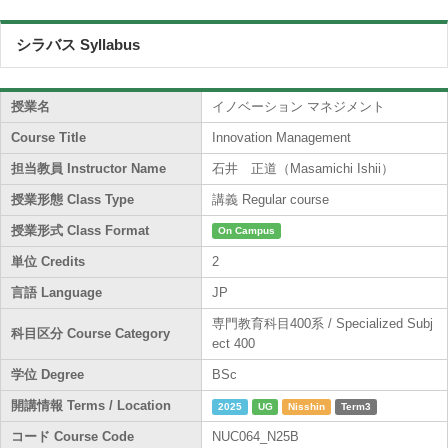
シラバス Syllabus
授業名
イノベーション マネジメント
Course Title
Innovation Management
担当教員 Instructor Name
石井 正道（Masamichi Ishii）
授業形態 Class Type
講義 Regular course
授業形式 Class Format
On Campus
単位 Credits
2
言語 Language
JP
専門教育科目400系 / Specialized Subj
科目区分 Course Category
ect 400
学位 Degree
BSc
開講情報 Terms / Location
2025
UG
Nisshin
Term3
コード Course Code
NUC064_N25B