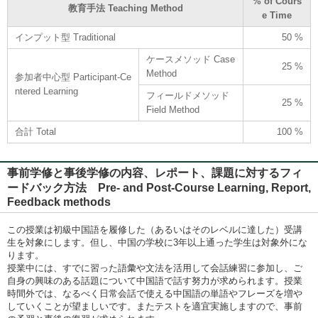
% of Cours
教育手法 Teaching Method
e Time
インプット型 Traditional
50 %
ケースメソッド Case
25 %
Method
参加者中心型 Participant-Ce
ntered Learning
フィールドメソッド
25 %
Field Method
合計 Total
100 %
事前学修と事後学修の内容、レポート、課題に対するフィ
ードバック方法 Pre- and Post-Course Learning, Report,
Feedback methods
この授業は初級中国語を履修した（あるいはそのレベルに達した）受講
生を対象にします。但し、中国の学校に3年以上通った学生は対象外にな
ります。
授業中には、すでに習った語彙や文法を活用して会話練習に参加し、ご
自身の興味のある話題について中国語で話す努力が求められます。授業
時間外では、なるべく日常会話で使える中国語の単語やフレーズを増や
していくことが望ましいです。またテストを適宜実施しますので、事前