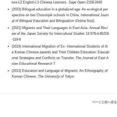
ese-L2 English-L3 Chinese Learners.
Sage Open
2158-2440
(2023) Bilingual education in a globalized age: An ecological per
spective on two Chosonjuk schools in China.
International Journ
al of Bilingual Education and Bilingualism
(Online first):
(2021) Migrants and Their Languages in East Asia.
Annual Revi
ew of the Japan Society for Intercultural Studies
19 978-4-86258
-119-8
(2019) International Migration of Ex- International Students of th
e Korean Chinese parents and Their Children Education: Educati
onal Strategies and Conflicts on Transfer.
The Journal of East A
sian Educational Research
7
(2013) Education and Language of Migrants: An Ethnography of
Korean Chinese.
The University of Tokyo
ページ上部へ戻る