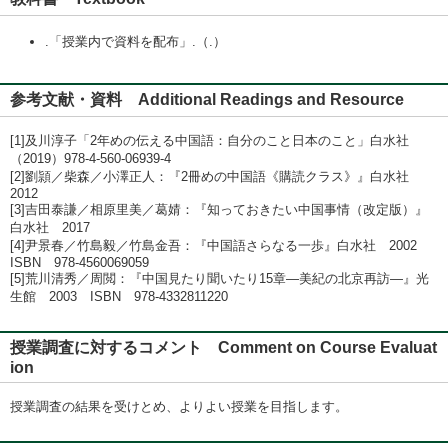
.「授業内で資料を配布」.（.）
参考文献・資料 Additional Readings and Resource
[1]及川淳子「2年めの伝える中国語：自分のこと日本のこと」白水社
（2019）978-4-560-06939-4
[2]劉頴／柴森／小澤正人：『2冊めの中国語《購読クラス》』白水社
2012
[3]吉田泰謙／相原里美／葛婧：『知っておきたい中国事情（改定版）』
白水社 2017
[4]尹景春／竹島毅／竹島金吾：『中国語さらなる一歩』白水社 2002
ISBN 978-4560069059
[5]荒川清秀／周閲：『中国見たり聞いたり15章―美紀の北京再訪―』光
生館 2003 ISBN 978-4332811220
授業調査に対するコメント Comment on Course Evaluat
ion
授業調査の結果を受けとめ、よりよい授業を目指します。