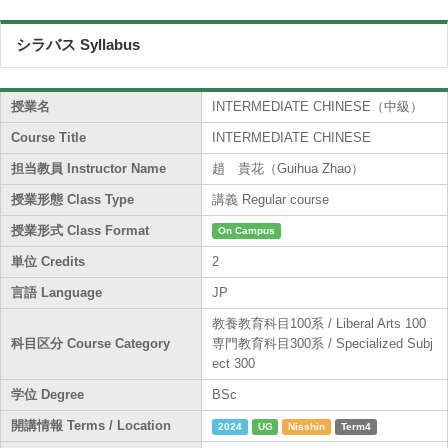
シラバス Syllabus
授業名
INTERMEDIATE CHINESE（中級）
Course Title
INTERMEDIATE CHINESE
担当教員 Instructor Name
趙 貴花（Guihua Zhao）
授業形態 Class Type
講義 Regular course
授業形式 Class Format
On Campus
単位 Credits
2
言語 Language
JP
教養教育科目100系 / Liberal Arts 100
科目区分 Course Category
専門教育科目300系 / Specialized Subj
ect 300
学位 Degree
BSc
開講情報 Terms / Location
2024
UG
Nisshin
Term4