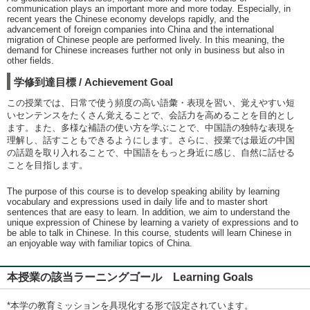
communication plays an important more and more today. Especially, in
recent years the Chinese economy develops rapidly, and the
advancement of foreign companies into China and the international
migration of Chinese people are performed lively. In this meaning, the
demand for Chinese increases further not only in business but also in
other fields.
学修到達目標 / Achievement Goal
この授業では、日常で使う頻度の高い語彙・表現を習い、覚えやすい短
いセンテンスをたくさん覚えることで、会話力を高めることを目的とし
ます。また、多様な補語の使い方を学ぶことで、中国語の独特な表現を
理解し、話すこともできるようにします。さらに、授業では最近の中国
の話題を取り入れることで、中国語をもっと身近に感じ、自然に話せる
ことを目指します。
The purpose of this course is to develop speaking ability by learning
vocabulary and expressions used in daily life and to master short
sentences that are easy to learn. In addition, we aim to understand the
unique expression of Chinese by learning a variety of expressions and to
be able to talk in Chinese. In this course, students will learn Chinese in
an enjoyable way with familiar topics of China.
本授業の該当ラーニングゴール Learning Goals
*本学の教育ミッションを具現化する形で設定されています。