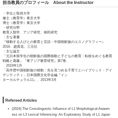
担当教員のプロフィール About the Instructor
・学位と取得大学
修士（教育学）東京大学
博士（教育学）東京大学
・研究分野
教育人類学、アジア研究、移民研究
・主な著書
『移動する人びとの教育と言語：中国朝鮮族のエスノグラフィー』
2016、趙貴花、三元社
・主な論文
「元日本留学生の朝鮮族の国際移動と子どもの教育：転校をめぐる教育
戦略と葛藤」『東アジア教育研究』第7巻、
2019年1月
「高学歴中国朝鮮族の移動：先を見つめる子育てとハイブリッド・アイ
デンティティ」日本国際文化学会編『イン
ターカルチュラル11』、2013年3月
Refereed Articles
(2024) The Crosslinguistic Influence of L1 Morphological Awaren
ess on L3 Lexical Inferencing: An Exploratory Study of L1 Japan