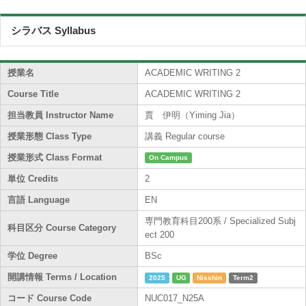
シラバス Syllabus
授業名
ACADEMIC WRITING 2
Course Title
ACADEMIC WRITING 2
担当教員 Instructor Name
賈 伊明（Yiming Jia）
授業形態 Class Type
講義 Regular course
授業形式 Class Format
On Campus
単位 Credits
2
言語 Language
EN
専門教育科目200系 / Specialized Subj
科目区分 Course Category
ect 200
学位 Degree
BSc
開講情報 Terms / Location
2025
UG
Nisshin
Term2
コード Course Code
NUC017_N25A