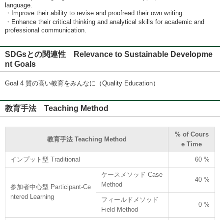
language.
・Improve their ability to revise and proofread their own writing.
・Enhance their critical thinking and analytical skills for academic and
professional communication.
SDGsとの関連性 Relevance to Sustainable Developme
nt Goals
Goal 4 質の高い教育をみんなに（Quality Education）
教育手法 Teaching Method
% of Cours
教育手法 Teaching Method
e Time
インプット型 Traditional
60 %
ケースメソッド Case
40 %
Method
参加者中心型 Participant-Ce
ntered Learning
フィールドメソッド
0 %
Field Method