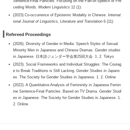
Sentence-Final Particles: Focusing on the Part-of-Speech of Pre
ceding Words.
Modern Linguistics
12 (1):
(2023) Co-occurrence of Epistemic Modality in Chinese.
Internat
ional Journal of Linguistics, Literature and Translation
6 (11):
Refereed Proceedings
(2026). Diversity of Gender in Media: Speech Styles of Sexual
Minority Men in Japanese and Chinese Dramas.
Gender studies
in Japanese
. 日本語ジェンダー学会第25回大会. 1. 2. Tokyo
(2023). Social Frameworks and Individual Struggles: The Courag
e to Break Traditions is Still Lacking.
Gender Studies in Japans
es
. The Society for Gender Studies in Japanese. 1. 2. Online
(2022). A Quantitative Analysis of Femininity in Japanese Femin
ine Sentence-Final Particles: Based on TV Drama.
Gender Studi
es in Japanese
. The Society for Gender Studies in Japanese. 1.
2. Online