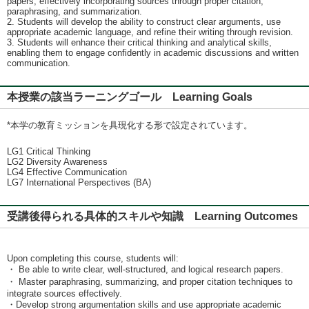
papers, effectively incorporating sources through proper citation,
paraphrasing, and summarization.
2. Students will develop the ability to construct clear arguments, use
appropriate academic language, and refine their writing through revision.
3. Students will enhance their critical thinking and analytical skills,
enabling them to engage confidently in academic discussions and written
communication.
本授業の該当ラーニングゴール Learning Goals
*本学の教育ミッションを具現化する形で設定されています。
LG1 Critical Thinking
LG2 Diversity Awareness
LG4 Effective Communication
LG7 International Perspectives (BA)
受講後得られる具体的スキルや知識 Learning Outcomes
Upon completing this course, students will:
・ Be able to write clear, well-structured, and logical research papers.
・ Master paraphrasing, summarizing, and proper citation techniques to
integrate sources effectively.
・Develop strong argumentation skills and use appropriate academic