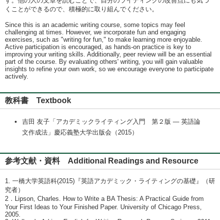
す。他の人の文章を読むことで、自分のライティングの改善点にも気づ
くことができるので、積極的に取り組んでください。
Since this is an academic writing course, some topics may feel
challenging at times. However, we incorporate fun and engaging
exercises, such as "writing for fun," to make learning more enjoyable.
Active participation is encouraged, as hands-on practice is key to
improving your writing skills. Additionally, peer review will be an essential
part of the course. By evaluating others' writing, you will gain valuable
insights to refine your own work, so we encourage everyone to participate
actively.
教科書 Textbook
吉田 友子「アカデミックライティング入門 第２版 ― 英語論
文作成法」慶応義塾大学出版会（2015）
参考文献・資料 Additional Readings and Resource
1. 一橋大学英語科(2015)『英語アカデミック・ライティングの基礎』（研
究者）
2．Lipson, Charles. How to Write a BA Thesis: A Practical Guide from
Your First Ideas to Your Finished Paper. University of Chicago Press,
2005.