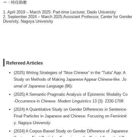
ー・特任助教
1. April 2019 – March 2025: Part-time Lecturer, Daido University
2. September 2024 – March 2025:Assistant Professor, Center for Gender
Diversity, Nagoya University
Refereed Articles
(2025) Writing Strategies of “Nise Chinese‪” in the “Tuita‪” App‬‬:‬‬‬‬‬‬‬‬‬‬ A
Study on Methods of Making Japanese Appear Chinese-like.
Jo
urnal of Japanese Language
(86):
(2025) A Semantic-Pragmatic Analysis of Epistemic Modality Co
-Occurrence in Chinese.
Modern Linguistics
13 (3): 2330-1708
(2024) A Quantitative Study on Gender Differences in Sentence-
Final Particles in Japanese and Chinese: Focusing on Femininit
y.
Nagoya University
(2024) A Corpus-Based Study on Gender Difference of Japanese