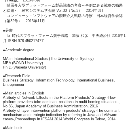
（Web版） 2016年6月
階層介入型プラットフォーム製品戦略の考察～事例にみる戦略の効果
と課題～ 経営システム学会誌 Vol.30（No.3） 2014年3月
コンピュータ・ソフトウェアの階層介入戦略の考察 日本経営学会誌
（第32号） 2013年11月
●著書
IoT時代のプラットフォーム競争戦略 加藤 和彦 中央経済社 2016年1
月 ISBN:978-4502174711
●Academic degree
MA in International Studies (The University of Sydney)
MBA (BOND University)
Ph.D.(Waseda University)
●Research Field
Business Strategy, Information Technology, International Business,
Entrepreneur
●Main articles in English
A Study of Network Effects in the Platform Products' Strategy -How
platform providers take dominant positions in multi-homing situations-,
No.86, Japan Academy of Business Administration, 2016
A Study of layer intervention platform products' strategy-The dominant
mechanism and strategic indication by referring to Java and VMware
cases-,Proceedings in IFSAM 2014 World Congress in Tokyo, 2014
●Main book