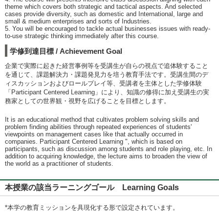
theme which covers both strategic and tactical aspects. And selected
cases provide diversity, such as domestic and International, large and
small & medium enterprises and sorts of Industries.
5. You will be encouraged to tackle actual businesses issues with ready-
to-use strategic thinking immediately after this course.
学修到達目標 / Achievement Goal
企業で実際に起きた経営事例等を受講生が自らの視点で追体験すること
を通じて、課題解決力・課題発見力を培う教育手法です。受講生間のデ
ィスカッションおよびロールプレイ等、受講者を主体とした学修体験
「Participant Centered Learning」により、知識の修得に加え受講生の実
務家としての世界観・視野を広げることを目標とします。
It is an educational method that cultivates problem solving skills and
problem finding abilities through repeated experiences of students'
viewpoints on management cases like that actually occurred in
companies. Participant Centered Learning ", which is based on
participants, such as discussion among students and role playing, etc. In
addition to acquiring knowledge, the lecture aims to broaden the view of
the world as a practitioner of students.
本授業の該当ラーニングゴール Learning Goals
*本学の教育ミッションを具現化する形で設定されています。