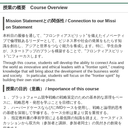
授業の概要 Course Overview
Mission Statementとの関係性 / Connection to our Missi
on Statement
本科目の履修を通して、"フロンティアスピリット"を備えたイノベーティ
ブで倫理観あるリーダーとして、ビジネス界や社会の発展をもたらす知
識を創出し、アジアと世界をつなぐ能力を養成します。特に、学生自身
が、スタートアップのプランを構築することで、"フロンティアスピリッ
ト"にフォーカスします。
Through this course, students will develop the ability to connect Asia and
the world as innovative and ethical leaders with a "frontier spirit," creating
knowledge that will bring about the development of the business world
and society. In particular, students will focus on the "frontier spirit" by
building their own start-up plans.
授業の目的（意義） / Importance of this course
１． プラットフォーム競争戦略の戦略策定のための基本的な原理をベー
スに、戦略思考・発想を学ぶことを目標にする。
２． ハーバードケースならびにIMDケースを使用し、戦略と論理的思考
の基礎を深堀して学修する。ケース分析は量より質を重視する。
３． 指定教科書の事前学習による最低限の知識を踏まえ、ケースディス
カッションから双方向（参加者と講師、参加者同士）の気付きの創発を