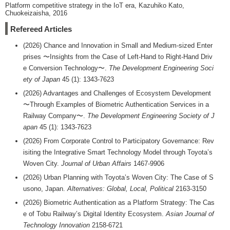
Platform competitive strategy in the IoT era, Kazuhiko Kato,
Chuokeizaisha, 2016
Refereed Articles
(2026) Chance and Innovation in Small and Medium-sized Enter
prises 〜Insights from the Case of Left-Hand to Right-Hand Driv
e Conversion Technology〜.
The Development Engineering Soci
ety of Japan
45 (1): 1343-7623
(2026) Advantages and Challenges of Ecosystem Development
〜Through Examples of Biometric Authentication Services in a
Railway Company〜.
The Development Engineering Society of J
apan
45 (1): 1343-7623
(2026) From Corporate Control to Participatory Governance: Rev
isiting the Integrative Smart Technology Model through Toyota’s
Woven City.
Journal of Urban Affairs
1467-9906
(2026) Urban Planning with Toyota’s Woven City: The Case of S
usono, Japan.
Alternatives: Global, Local, Political
2163-3150
(2026) Biometric Authentication as a Platform Strategy: The Cas
e of Tobu Railway’s Digital Identity Ecosystem.
Asian Journal of
Technology Innovation
2158-6721