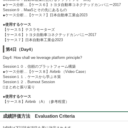
●ケース分析…【ケース６】トヨタ自動車コネクテッドカンパニー2017
Session９．MaaSとその先にあるもの
●ケース分析…【ケース７】日本自動車工業会2023
●使用するケース
【ケース５】テスラモーターズ
【ケース６】トヨタ自動車コネクテッドカンパニー2017
【ケース７】日本自動車工業会2023
第4日（Day4）
Day4: How shall we leverage platform principle?
Session１０．信頼のプラットフォーム構築
●ケース分析…【ケース８】Airbnb （Video Case）
Session１１．ケースから学ぶ８策
Session１２．Burnout Session
□まとめと振り返り
●使用するケース
【ケース８】Airbnb （A）（参考程度）
成績評価方法 Evaluation Criteria
*成績は下記該当項目を基に決定されます。