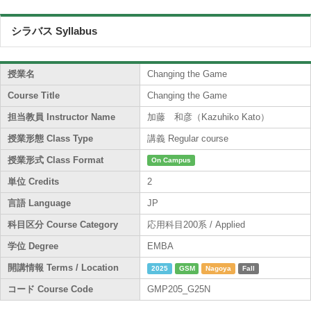
シラバス Syllabus
授業名
Changing the Game
Course Title
Changing the Game
担当教員 Instructor Name
加藤 和彦（Kazuhiko Kato）
授業形態 Class Type
講義 Regular course
授業形式 Class Format
On Campus
単位 Credits
2
言語 Language
JP
科目区分 Course Category
応用科目200系 / Applied
学位 Degree
EMBA
開講情報 Terms / Location
2025
GSM
Nagoya
Fall
コード Course Code
GMP205_G25N