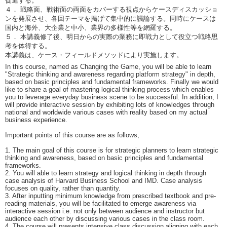
促進する。
４． 戦略面、戦術面の両面をカバーする視点からケースディスカッショ
ンを発展させ、各回テーマを掲げて集中的に議論する。同時にケースは
国内と海外、大企業と中小、業界の多様性等を網羅する。
５． 本講義修了後、明日からの実際の業務に即戦力として役立つ戦略思
考を体得する。
本講義は、ケース・フィールドメソッドにより実施します。
In this course, named as Changing the Game, you will be able to learn
"Strategic thinking and awareness regarding platform strategy" in depth,
based on basic principles and fundamental frameworks. Finally we would
like to share a goal of mastering logical thinking process which enables
you to leverage everyday business scene to be successful. In addition, I
will provide interactive session by exhibiting lots of knowledges through
national and worldwide various cases with reality based on my actual
business experience.
Important points of this course are as follows,
1. The main goal of this course is for strategic planners to learn strategic
thinking and awareness, based on basic principles and fundamental
frameworks.
2. You will able to learn strategy and logical thinking in depth through
case analysis of Harvard Business School and IMD. Case analysis
focuses on quality, rather than quantity.
3. After inputting minimum knowledge from prescribed textbook and pre-
reading materials, you will be facilitated to emerge awareness via
interactive session i.e. not only between audience and instructor but
audience each other by discussing various cases in the class room.
4. The course will presents intensive class discussion aligning with each