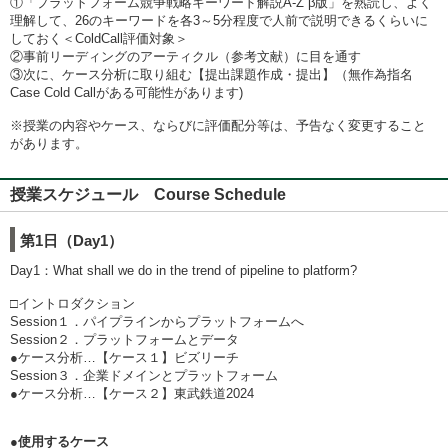
①「プラットフォーム競争戦略 キーワード解説A-Z β版」を熟読し、よく
理解して、26のキーワードを各3～5分程度で人前で説明できるくらいに
しておく＜ColdCall評価対象＞
②事前リーディングのアーティクル（参考文献）に目を通す
③次に、ケース分析に取り組む【提出課題作成・提出】（無作為指名
Case Cold Callがある可能性があります)
※授業の内容やケース、ならびに評価配分等は、予告なく変更すること
があります。
授業スケジュール Course Schedule
第1日（Day1）
Day1：What shall we do in the trend of pipeline to platform?
□イントロダクション
Session１．パイプラインからプラットフォームへ
Session２．プラットフォームとデータ
●ケース分析…【ケース１】ビズリーチ
Session３．企業ドメインとプラットフォーム
●ケース分析…【ケース２】東武鉄道2024
●使用するケース