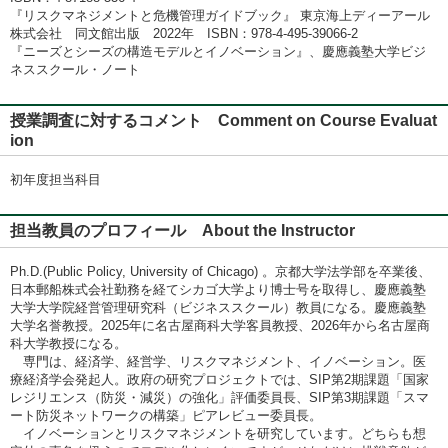
『リスクマネジメントと危機管理ガイドブック』 東京海上ディーアール
株式会社 同文館出版 2022年 ISBN：978-4-495-39066-2
『ニーズとシーズの構造モデルとイノベーション』、慶應義塾大学ビジ
ネススクール・ノート
授業調査に対するコメント Comment on Course Evaluat
ion
初年度担当科目
担当教員のプロフィール About the Instructor
Ph.D.(Public Policy, University of Chicago) 。京都大学法学部を卒業後、
日本郵船株式会社勤務を経てシカゴ大学より博士号を取得し、慶應義塾
大学大学院経営管理研究科（ビジネススクール）教員になる。慶應義塾
大学名誉教授。2025年に名古屋商科大学客員教授、2026年から名古屋商
科大学教授になる。
専門は、経済学、経営学、リスクマネジメント、イノベーション。医
療経済学会発起人。政府の研究プロジェクトでは、SIP第2期課題「国家
レジリエンス（防災・減災）の強化」評価委員長、SIP第3期課題「スマ
ート防災ネットワークの構築」ピアレビュー委員長。
イノベーションとリスクマネジメントを研究しています。どちらも想