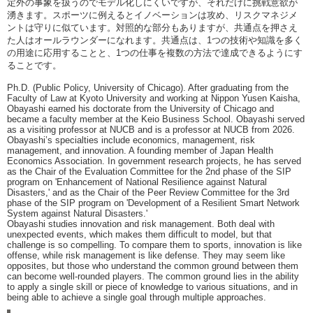
定外の事象を扱うのでモデル化しにくいですが、それだけに挑戦意欲が
湧きます。スポーツに例えるとイノベーションは攻め、リスクマネジメ
ントは守りに似ています。対照的な部分もありますが、共通点を押さえ
た人はオールラウンダーになれます。共通点は、1つの技術や知識を多く
の用途に応用することと、1つの仕事を複数の方法で達成できるようにす
ることです。
Ph.D. (Public Policy, University of Chicago). After graduating from the
Faculty of Law at Kyoto University and working at Nippon Yusen Kaisha,
Obayashi earned his doctorate from the University of Chicago and
became a faculty member at the Keio Business School. Obayashi served
as a visiting professor at NUCB and is a professor at NUCB from 2026.
Obayashi’s specialties include economics, management, risk
management, and innovation. A founding member of Japan Health
Economics Association. In government research projects, he has served
as the Chair of the Evaluation Committee for the 2nd phase of the SIP
program on 'Enhancement of National Resilience against Natural
Disasters,' and as the Chair of the Peer Review Committee for the 3rd
phase of the SIP program on 'Development of a Resilient Smart Network
System against Natural Disasters.'
Obayashi studies innovation and risk management. Both deal with
unexpected events, which makes them difficult to model, but that
challenge is so compelling. To compare them to sports, innovation is like
offense, while risk management is like defense. They may seem like
opposites, but those who understand the common ground between them
can become well-rounded players. The common ground lies in the ability
to apply a single skill or piece of knowledge to various situations, and in
being able to achieve a single goal through multiple approaches.