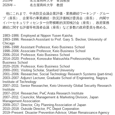
2025年 名古屋商科大学 客員教授
2026年～ 名古屋商科大学 教授
他にこれまで、中央防災会議企業評価・業務継続ワーキング・グルー
プ（座長）、企業等の事業継続・防災評価検討委員会（座長）、内閣サ
イバーセキュリティセンター分野横断的演習検討会（座長）、政府業務
継続に関する評価等有識者会議（座長）など多数の政府委員を務める。
1983–1986: Employed at Nippon Yusen Kaisha
1993–1996: Research Assistant to Prof. Gary S. Becker, University of
Chicago
1996–1998: Assistant Professor, Keio Business School
1998–2006: Associate Professor, Keio Business School
2006–2014: Professor, Keio Business School
2014–2020: Professor, Konosuke Matsushita Professorship, Keio
Business School
2020–2026: Professor, Keio Business School
2000–2001: Visiting Scholar, Stanford University
2001–2006: Researcher, Social Technology Research Systems (part-time)
2003–2007: Adjunct Lecturer, Graduate School of Engineering, Nagoya
Institute of Technology
2007–2011: Senior Researcher, Keio University Global Security Research
Institute
2007–2014: Researcher, PwC Arata Research Institute
2007–2011: Councilor, Management & Marketing Division, Japan
Management Association
2009–2017: Director, City Planning Association of Japan
2010–2018: Outside Director, PC Depot Corporation
2019–Present: Disaster Prevention Advisor, Urban Renaissance Agency