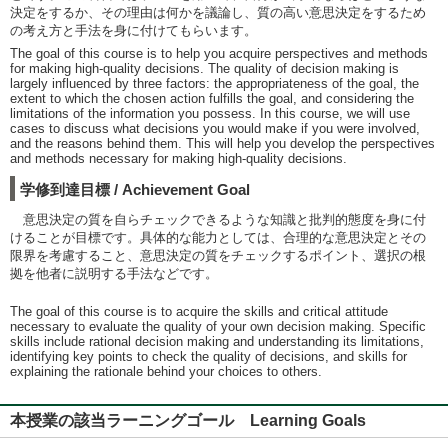
決定をするか、その理由は何かを議論し、質の高い意思決定をするため
の考え方と手法を身に付けてもらいます。
The goal of this course is to help you acquire perspectives and methods
for making high-quality decisions. The quality of decision making is
largely influenced by three factors: the appropriateness of the goal, the
extent to which the chosen action fulfills the goal, and considering the
limitations of the information you possess. In this course, we will use
cases to discuss what decisions you would make if you were involved,
and the reasons behind them. This will help you develop the perspectives
and methods necessary for making high-quality decisions.
学修到達目標 / Achievement Goal
意思決定の質を自らチェックできるような知識と批判的態度を身に付
けることが目標です。具体的な能力としては、合理的な意思決定とその
限界を考慮すること、意思決定の質をチェックするポイント、選択の根
拠を他者に説明する手法などです。
The goal of this course is to acquire the skills and critical attitude
necessary to evaluate the quality of your own decision making. Specific
skills include rational decision making and understanding its limitations,
identifying key points to check the quality of decisions, and skills for
explaining the rationale behind your choices to others.
本授業の該当ラーニングゴール Learning Goals