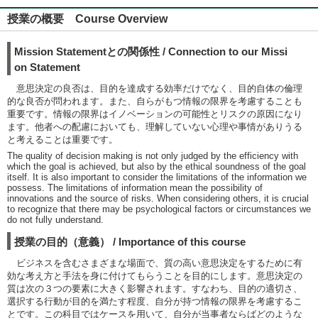
授業の概要 Course Overview
Mission Statementとの関係性 / Connection to our Missi
on Statement
意思決定の良否は、目的を達成する効率だけでなく、目的自体の倫理
的な良否が問われます。また、自らがもつ情報の限界を考慮することも
重要です。情報の限界はイノベーションの可能性とリスクの原因になり
ます。他者への配慮においても、理解していない心理や事情がありうる
と考えることは重要です。
The quality of decision making is not only judged by the efficiency with
which the goal is achieved, but also by the ethical soundness of the goal
itself. It is also important to consider the limitations of the information we
possess. The limitations of information mean the possibility of
innovations and the source of risks. When considering others, it is crucial
to recognize that there may be psychological factors or circumstances we
do not fully understand.
授業の目的（意義） / Importance of this course
ビジネスを含むさまざまな場面で、質の高い意思決定をするために有
効な考え方と手法を身に付けてもらうことを目的にします。意思決定の
質は次の３つの要素に大きく影響されます。すなわち、目的の適切さ、
選択する行動が目的を満たす程度、自分が持つ情報の限界を考慮するこ
とです。この科目ではケースを用いて、自分が当事者ならばどのような