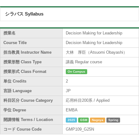
シラバス Syllabus
授業名
Decision Making for Leadership
Course Title
Decision Making for Leadership
担当教員 Instructor Name
大林 厚臣（Atsuomi Obayashi）
授業形態 Class Type
講義 Regular course
授業形式 Class Format
On Campus
単位 Credits
2
言語 Language
JP
科目区分 Course Category
応用科目200系 / Applied
学位 Degree
EMBA
開講情報 Terms / Location
2025
GSM
Nagoya
Spring
コード Course Code
GMP109_G25N