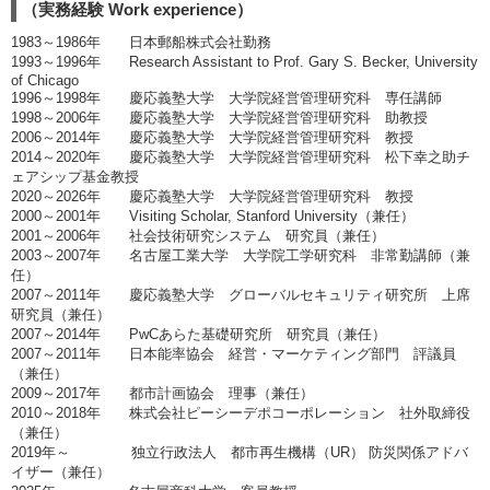
（実務経験 Work experience）
1983～1986年 日本郵船株式会社勤務
1993～1996年 Research Assistant to Prof. Gary S. Becker, University
of Chicago
1996～1998年 慶応義塾大学 大学院経営管理研究科 専任講師
1998～2006年 慶応義塾大学 大学院経営管理研究科 助教授
2006～2014年 慶応義塾大学 大学院経営管理研究科 教授
2014～2020年 慶応義塾大学 大学院経営管理研究科 松下幸之助チ
ェアシップ基金教授
2020～2026年 慶応義塾大学 大学院経営管理研究科 教授
2000～2001年 Visiting Scholar, Stanford University（兼任）
2001～2006年 社会技術研究システム 研究員（兼任）
2003～2007年 名古屋工業大学 大学院工学研究科 非常勤講師（兼
任）
2007～2011年 慶応義塾大学 グローバルセキュリティ研究所 上席
研究員（兼任）
2007～2014年 PwCあらた基礎研究所 研究員（兼任）
2007～2011年 日本能率協会 経営・マーケティング部門 評議員
（兼任）
2009～2017年 都市計画協会 理事（兼任）
2010～2018年 株式会社ピーシーデポコーポレーション 社外取締役
（兼任）
2019年～ 独立行政法人 都市再生機構（UR） 防災関係アドバ
イザー（兼任）