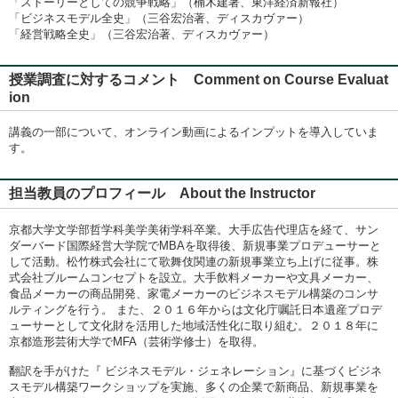
「ストーリーとしての競争戦略」（楠木建著、東洋経済新報社）
「ビジネスモデル全史」（三谷宏治著、ディスカヴァー）
「経営戦略全史」（三谷宏治著、ディスカヴァー）
授業調査に対するコメント Comment on Course Evaluat
ion
講義の一部について、オンライン動画によるインプットを導入していま
す。
担当教員のプロフィール About the Instructor
京都大学文学部哲学科美学美術学科卒業。大手広告代理店を経て、サン
ダーバード国際経営大学院でMBAを取得後、新規事業プロデューサーと
して活動。松竹株式会社にて歌舞伎関連の新規事業立ち上げに従事。株
式会社ブルームコンセプトを設立。大手飲料メーカーや文具メーカー、
食品メーカーの商品開発、家電メーカーのビジネスモデル構築のコンサ
ルティングを行う。 また、２０１６年からは文化庁嘱託日本遺産プロデ
ューサーとして文化財を活用した地域活性化に取り組む。２０１８年に
京都造形芸術大学でMFA（芸術学修士）を取得。
翻訳を手がけた『 ビジネスモデル・ジェネレーション』に基づくビジネ
スモデル構築ワークショップを実施、多くの企業で新商品、新規事業を