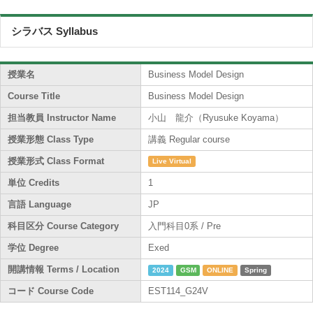
シラバス Syllabus
授業名
Business Model Design
Course Title
Business Model Design
担当教員 Instructor Name
小山 龍介（Ryusuke Koyama）
授業形態 Class Type
講義 Regular course
授業形式 Class Format
Live Virtual
単位 Credits
1
言語 Language
JP
科目区分 Course Category
入門科目0系 / Pre
学位 Degree
Exed
開講情報 Terms / Location
2024
GSM
ONLINE
Spring
コード Course Code
EST114_G24V