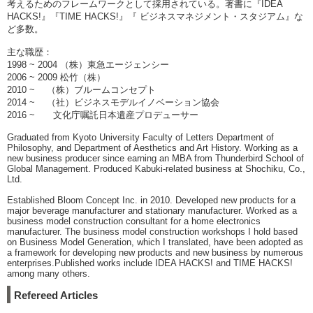
考えるためのフレームワークとして採用されている。著書に『IDEA
HACKS!』『TIME HACKS!』『 ビジネスマネジメント・スタジアム』な
ど多数。
主な職歴：
1998 ~ 2004 （株）東急エージェンシー
2006 ~ 2009 松竹（株）
2010 ~ （株）ブルームコンセプト
2014 ~ （社）ビジネスモデルイノベーション協会
2016 ~ 文化庁嘱託日本遺産プロデューサー
Graduated from Kyoto University Faculty of Letters Department of
Philosophy, and Department of Aesthetics and Art History. Working as a
new business producer since earning an MBA from Thunderbird School of
Global Management. Produced Kabuki-related business at Shochiku, Co.,
Ltd.
Established Bloom Concept Inc. in 2010. Developed new products for a
major beverage manufacturer and stationary manufacturer. Worked as a
business model construction consultant for a home electronics
manufacturer. The business model construction workshops I hold based
on Business Model Generation, which I translated, have been adopted as
a framework for developing new products and new business by numerous
enterprises.Published works include IDEA HACKS! and TIME HACKS!
among many others.
Refereed Articles