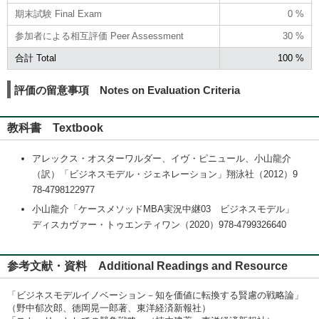
期末試験 Final Exam
0 %
参加者による相互評価 Peer Assessment
30 %
合計 Total
100 %
評価の留意事項 Notes on Evaluation Criteria
教科書 Textbook
アレックス・オスターワルダー、イヴ・ピニュール、小山龍介
（訳）「ビジネスモデル・ジェネレーション」翔泳社（2012）9
78-4798122977
小山龍介「ケースメソッドMBA実況中継03 ビジネスモデル」
ディスカヴァー・トゥエンティワン（2020）978-4799326640
参考文献・資料 Additional Readings and Resource
「ビジネスモデルイノベーション－知を価値に転換する賢慮の戦略論」
（野中郁次郎、徳岡晃一郎著、東洋経済新報社）