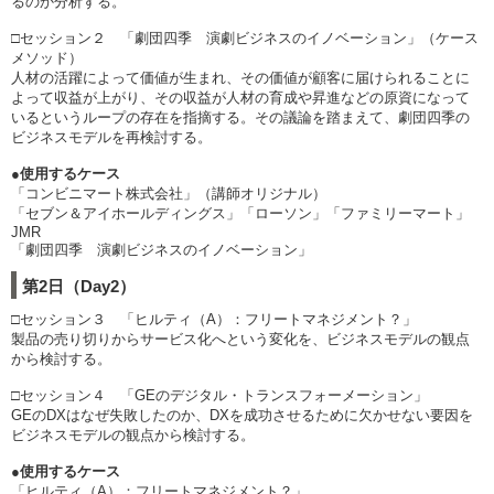
るのか分析する。
□セッション２ 「劇団四季 演劇ビジネスのイノベーション」（ケース
メソッド）
人材の活躍によって価値が生まれ、その価値が顧客に届けられることに
よって収益が上がり、その収益が人材の育成や昇進などの原資になって
いるというループの存在を指摘する。その議論を踏まえて、劇団四季の
ビジネスモデルを再検討する。
●使用するケース
「コンビニマート株式会社」（講師オリジナル）
「セブン＆アイホールディングス」「ローソン」「ファミリーマート」
JMR
「劇団四季 演劇ビジネスのイノベーション」
第2日（Day2）
□セッション３ 「ヒルティ（A）：フリートマネジメント？」
製品の売り切りからサービス化へという変化を、ビジネスモデルの観点
から検討する。
□セッション４ 「GEのデジタル・トランスフォーメーション」
GEのDXはなぜ失敗したのか、DXを成功させるために欠かせない要因を
ビジネスモデルの観点から検討する。
●使用するケース
「ヒルティ（A）：フリートマネジメント？」