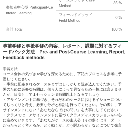
ケースメソッド Case
85 %
Method
参加者中心型 Participant-Ce
ntered Learning
フィールドメソッド
0 %
Field Method
合計 Total
100 %
事前学修と事後学修の内容、レポート、課題に対するフィ
ードバック方法 Pre- and Post-Course Learning, Report,
Feedback methods
学習方法
コース全体の気づきや学びを深めるために、下記のプロセスを参考に予
習してください。
・事前に配布されるケースをまずはしっかりと読み込んでください。予
習のために必要な時間は、個々人によって異なるため一概には言えませ
んが、目安として１セッション３時間以上となるでしょう
・アサインメントに基づき、それぞれのケースにおけるイシューについ
てじっくりと考え、必要な分析と検討を行ってください。その際に、ア
サインメントにない「あなたならではの問い」を大事にしてください
・クラスでは、アサインメントに基づくクラスディスカッションを中心
に進めていきます。「あなたがケースの主人公（その多くはリーダー）
だったらどう考えるか、どう動くか、どう関わるか」などについて発言