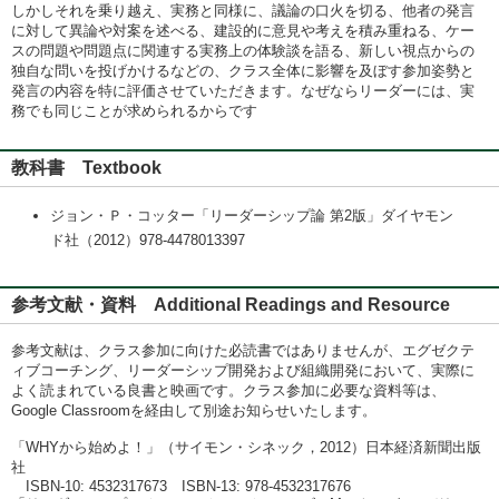
しかしそれを乗り越え、実務と同様に、議論の口火を切る、他者の発言
に対して異論や対案を述べる、建設的に意見や考えを積み重ねる、ケー
スの問題や問題点に関連する実務上の体験談を語る、新しい視点からの
独自な問いを投げかけるなどの、クラス全体に影響を及ぼす参加姿勢と
発言の内容を特に評価させていただきます。なぜならリーダーには、実
務でも同じことが求められるからです
教科書 Textbook
ジョン・Ｐ・コッター「リーダーシップ論 第2版」ダイヤモン
ド社（2012）978-4478013397
参考文献・資料 Additional Readings and Resource
参考文献は、クラス参加に向けた必読書ではありませんが、エグゼクテ
ィブコーチング、リーダーシップ開発および組織開発において、実際に
よく読まれている良書と映画です。クラス参加に必要な資料等は、
Google Classroomを経由して別途お知らせいたします。
「WHYから始めよ！」（サイモン・シネック，2012）日本経済新聞出版
社
ISBN-10: 4532317673 ISBN-13: 978-4532317676