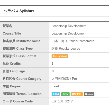
シラバス Syllabus
授業名
Leadership Development
Course Title
Leadership Development
担当教員 Instructor Name
山本 篤（Atsushi Yamamoto）
授業形態 Class Type
講義 Regular course
授業形式 Class Format
Live Virtual
単位 Credits
1
言語 Language
JP
科目区分 Course Category
入門科目0系 / Pre
学位 Degree
Exed
開講情報 Terms / Location
2024
GSM
ONLINE
Spring
コード Course Code
EST108_G24V