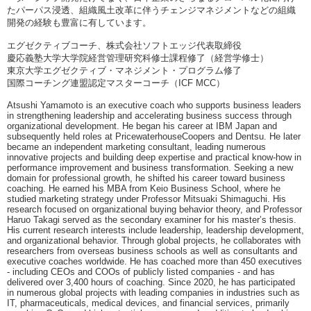
たパーパス浸透、組織風土改革に伴うチェンジマネジメントなどの組織
開発の経験も豊富に有しています。
エグゼクティブコーチ、株式会社ソフトエッジ代表取締役
慶応義塾大学大学院経営管理研究科修士課程修了（経営学修士）
東京大学エグゼクティブ・マネジメント・プログラム修了
国際コーチング連盟認定マスターコーチ（ICF MCC）
Atsushi Yamamoto is an executive coach who supports business leaders
in strengthening leadership and accelerating business success through
organizational development. He began his career at IBM Japan and
subsequently held roles at PricewaterhouseCoopers and Dentsu. He later
became an independent marketing consultant, leading numerous
innovative projects and building deep expertise and practical know-how in
performance improvement and business transformation. Seeking a new
domain for professional growth, he shifted his career toward business
coaching. He earned his MBA from Keio Business School, where he
studied marketing strategy under Professor Mitsuaki Shimaguchi. His
research focused on organizational buying behavior theory, and Professor
Haruo Takagi served as the secondary examiner for his master’s thesis.
His current research interests include leadership, leadership development,
and organizational behavior. Through global projects, he collaborates with
researchers from overseas business schools as well as consultants and
executive coaches worldwide. He has coached more than 450 executives
- including CEOs and COOs of publicly listed companies - and has
delivered over 3,400 hours of coaching. Since 2020, he has participated
in numerous global projects with leading companies in industries such as
IT, pharmaceuticals, medical devices, and financial services, primarily