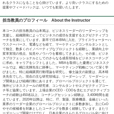
れるクラスになることを心掛けています。より良いクラスにするための
提案やフィードバックは、いつでも歓迎いたします。
担当教員のプロフィール About the Instructor
本コースの担当教員の山本篤は、ビジネスリーダーのリーダーシップを
支援し、組織開発によってビジネスの成功を支援するエグゼクティブコ
ーチを生業にしています。新卒で日本IBMに入社、プライスウォーターハ
ウスクーパース、電通などを経て、マーケティングコンサルタントとし
て独立、数多くのイノベーティブなプロジェクトを経験し、業績向上や
変革実現の視点、知見やノウハウを蓄積してきました。その後、ビジネ
スプロフェッショナルとしてのさらなる成長領域をビジネスコーチング
に求め、キャリアをシフトしました。MBAを取得した慶應ビジネススク
ールでは、嶋口充輝先生に師事し、マーケティング戦略について深く学
びました。特に組織購買行動理論を研究し、修士論文の副査は、高木晴
夫先生でした。現在の主な研究領域は、リーダーシップ、リーダーシッ
プ開発および組織行動にあります。グローバルプロジェクトを通じて、
海外ビジネススクールの研究者、コンサルタントやエグゼクティブコー
チ等と協業しています。上場企業のCEO・COOを含むエグゼクティブコ
ーチの経験は450名以上、コーチングセッション経験は、3,400時間を超
えています。2020年以降は、特に、IT、製薬、医療機器、金融といった
業界のリーダー企業のグローバルプロジェクトに多数参加し、主にCxO
やその候補者を対象としたコーチングを数多く経験しています。またリ
ーダーシップ開発だけでなく、日本企業のさらなるグローバル化に向け