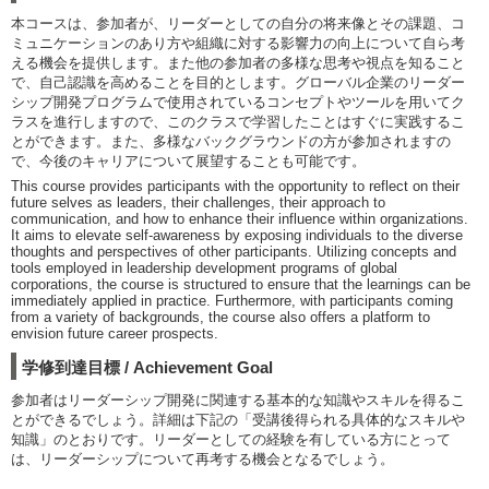
本コースは、参加者が、リーダーとしての自分の将来像とその課題、コ
ミュニケーションのあり方や組織に対する影響力の向上について自ら考
える機会を提供します。また他の参加者の多様な思考や視点を知ること
で、自己認識を高めることを目的とします。グローバル企業のリーダー
シップ開発プログラムで使用されているコンセプトやツールを用いてク
ラスを進行しますので、このクラスで学習したことはすぐに実践するこ
とができます。また、多様なバックグラウンドの方が参加されますの
で、今後のキャリアについて展望することも可能です。
This course provides participants with the opportunity to reflect on their
future selves as leaders, their challenges, their approach to
communication, and how to enhance their influence within organizations.
It aims to elevate self-awareness by exposing individuals to the diverse
thoughts and perspectives of other participants. Utilizing concepts and
tools employed in leadership development programs of global
corporations, the course is structured to ensure that the learnings can be
immediately applied in practice. Furthermore, with participants coming
from a variety of backgrounds, the course also offers a platform to
envision future career prospects.
学修到達目標 / Achievement Goal
参加者はリーダーシップ開発に関連する基本的な知識やスキルを得るこ
とができるでしょう。詳細は下記の「受講後得られる具体的なスキルや
知識」のとおりです。リーダーとしての経験を有している方にとって
は、リーダーシップについて再考する機会となるでしょう。