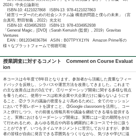
2024）中央公論新社
ISBN-10: 4121027868 ISBN-13: 978-4121027863
「経営リーダーのための社会システム論 構造的問題と僕らの未来」（宮
台真司, 野田智義，2022）光文社
ISBN-10: 4334952933 ISBN-13: 978-4334952938
「General Magic」[DVD]（Sarah Kerruish (監督) ，2019）Gravitas
Ventures
EAN：‏0812034036784 ASIN：‎B07TPYX1YN Amazon Prime等の
様々なプラットフォームで視聴可能
授業調査に対するコメント Comment on Course Evaluat
ion
本コースは今年度で8年目となります。参加者から頂戴した貴重なフィー
ドバックを反映し、シラバスや運営方法を改善してきました。これまで
の主な改善点は次の3点です。①リーダーシップ開発に関する多様な視点
を養うために、使用ケースは欧米企業や大企業だけに偏らないようにす
ること、②クラスの議論の密度をより高めるために、全てのセッション
において予習レポートを課すこと、③Google classroomを活用し、コー
スと併行しつつ、その前後も情報共有や議論を継続できる場を提供する
こと。実務におけるリーダーシップ開発は、実際には一定の期間をかけ
て行われるため、あらゆる視点や内容を網羅的に本コースで十分に扱う
ことができず、いつもタイムマネジメントに苦労しておりますが、参加
者の皆様が自由に発言できる雰囲気をつくりながら、気づきや学びに溢