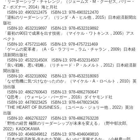
「リーダーシップ・チャレンジ」（ジェームズ・M・クーゼス, バリー・
Z・ポズナー, 2014）海と月社
ISBN-10: 4903212475 ISBN-13: 978-4903212470
「逆転のリーダーシップ」（リンダ・A・ヒル他，2015）日本経済新聞出
版社
ISBN-10: 4532319897 ISBN-13: 978-4532319892
「最初の90日で成果を出す技術」（マイケル・ワトキンス，2005）アス
ペクト
ISBN-10: 4757211465 ISBN-13: 978-4757211469
「ゲームの変革者」（A・G・ラフリー，ラム・チャラン，2009）日本経
済新聞出版社
ISBN-10: 453231450X ISBN-13: 978-4532314507
「良い戦略、悪い戦略」（リチャード・P・ルメルト，2012）日本経済新
聞出版社
ISBN-10: 4532318092 ISBN-13: 978-4532318093
「なぜ危機に気づけなかったのか」（マイケル・A・ロベルト，2010）英
治出版
ISBN-10: 4862760643 ISBN-13: 978-4862760647
「Q思考」（ウォーレン・バーガー，2016）ダイヤモンド社
ISBN-10: 4478023425 ISBN-13: 978-4478023426
「THE HEART OF BUSINESS」（ユベール・ジョリー他，2022）英治
出版
ISBN-10: 4862763227 ISBN-13: 978-4862763228
「野性の経営 極限のリーダーシップが未来を変える」（野中郁次郎,
2022）KADOKAWA
ISBN-10: 4046049812 ISBN-13: 978-4046049810
「日本の経済政策-失われた30年」をいかに克服するか」（小林慶一郎,