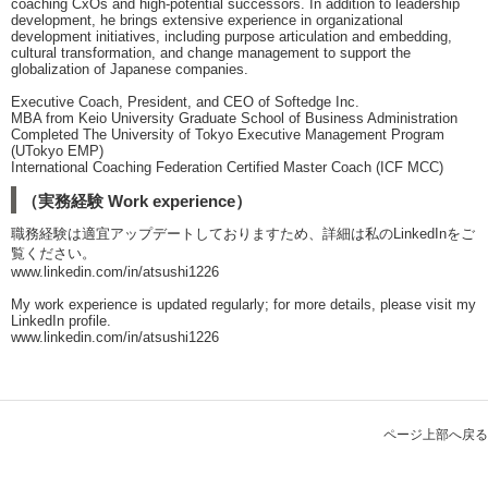
coaching CxOs and high-potential successors. In addition to leadership
development, he brings extensive experience in organizational
development initiatives, including purpose articulation and embedding,
cultural transformation, and change management to support the
globalization of Japanese companies.
Executive Coach, President, and CEO of Softedge Inc.
MBA from Keio University Graduate School of Business Administration
Completed The University of Tokyo Executive Management Program
(UTokyo EMP)
International Coaching Federation Certified Master Coach (ICF MCC)
（実務経験 Work experience）
職務経験は適宜アップデートしておりますため、詳細は私のLinkedInをご
覧ください。
www.linkedin.com/in/atsushi1226
My work experience is updated regularly; for more details, please visit my
LinkedIn profile.
www.linkedin.com/in/atsushi1226
ページ上部へ戻る