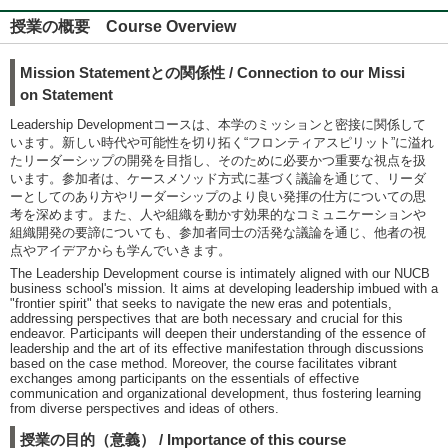
授業の概要 Course Overview
Mission Statementとの関係性 / Connection to our Missi
on Statement
Leadership Developmentコースは、本学のミッションと密接に関係して
います。新しい時代や可能性を切り拓く“フロンティアスピリット”に溢れ
たリーダーシップの開発を目指し、そのために必要かつ重要な視点を扱
います。参加者は、ケースメソッド方式に基づく議論を通じて、リーダ
ーとしてのあり方やリーダーシップのより良い発揮の仕方についての思
考を深めます。また、人や組織を動かす効果的なコミュニケーションや
組織開発の要諦についても、参加者同士の活発な議論を通じ、他者の視
点やアイデアからも学んでいきます。
The Leadership Development course is intimately aligned with our NUCB
business school's mission. It aims at developing leadership imbued with a
"frontier spirit" that seeks to navigate the new eras and potentials,
addressing perspectives that are both necessary and crucial for this
endeavor. Participants will deepen their understanding of the essence of
leadership and the art of its effective manifestation through discussions
based on the case method. Moreover, the course facilitates vibrant
exchanges among participants on the essentials of effective
communication and organizational development, thus fostering learning
from diverse perspectives and ideas of others.
授業の目的（意義） / Importance of this course