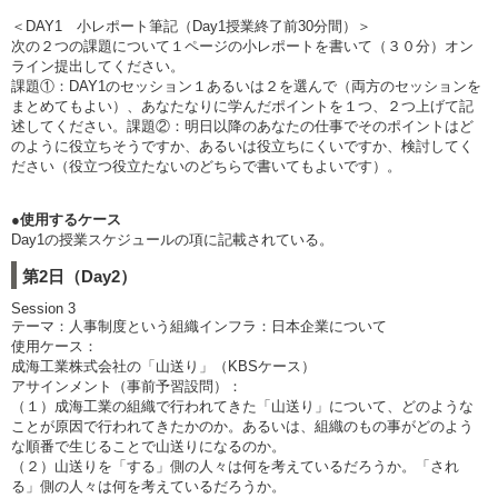
＜DAY1 小レポート筆記（Day1授業終了前30分間）＞
次の２つの課題について１ページの小レポートを書いて（３０分）オン
ライン提出してください。
課題①：DAY1のセッション１あるいは２を選んで（両方のセッションを
まとめてもよい）、あなたなりに学んだポイントを１つ、２つ上げて記
述してください。課題②：明日以降のあなたの仕事でそのポイントはど
のように役立ちそうですか、あるいは役立ちにくいですか、検討してく
ださい（役立つ役立たないのどちらで書いてもよいです）。
●使用するケース
Day1の授業スケジュールの項に記載されている。
第2日（Day2）
Session 3
テーマ：人事制度という組織インフラ：日本企業について
使用ケース：
成海工業株式会社の「山送り」（KBSケース）
アサインメント（事前予習設問）：
（１）成海工業の組織で行われてきた「山送り」について、どのような
ことが原因で行われてきたかのか。あるいは、組織のもの事がどのよう
な順番で生じることで山送りになるのか。
（２）山送りを「する」側の人々は何を考えているだろうか。「され
る」側の人々は何を考えているだろうか。