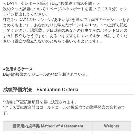
＜DAY4 小レポート筆記（Day4授業終了前30分間）＞
次の２つの課題について１ページの小レポートを書いて（３０分）オン
ライン提出してください。
課題①：DAY4のセッション7あるいは8を選んで（両方のセッションをま
とめてもよい）、あなたなりに学んだポイントを１つ、２つ上げて記述
してください。課題②：明日以降のあなたの仕事でそのポイントはどの
ように役立ちそうですか、あるいは役立ちにくいですか、検討してくだ
さい（役立つ役立たないのどちらで書いてもよいです）。
●使用するケース
Day4の授業スケジュールの項に記載されている。
成績評価方法 Evaluation Criteria
*成績は下記該当項目を基に決定されます。
*クラス貢献度合計はコールドコールと授業内での挙手発言の合算値で
す。
講師用内規準拠 Method of Assessment
Weights