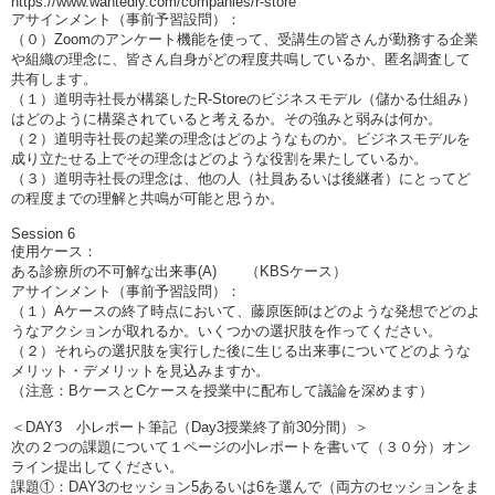
https://www.wantedly.com/companies/r-store
アサインメント（事前予習設問）：
（０）Zoomのアンケート機能を使って、受講生の皆さんが勤務する企業
や組織の理念に、皆さん自身がどの程度共鳴しているか、匿名調査して
共有します。
（１）道明寺社長が構築したR-Storeのビジネスモデル（儲かる仕組み）
はどのように構築されていると考えるか。その強みと弱みは何か。
（２）道明寺社長の起業の理念はどのようなものか。ビジネスモデルを
成り立たせる上でその理念はどのような役割を果たしているか。
（３）道明寺社長の理念は、他の人（社員あるいは後継者）にとってど
の程度までの理解と共鳴が可能と思うか。
Session 6
使用ケース：
ある診療所の不可解な出来事(A) （KBSケース）
アサインメント（事前予習設問）：
（１）Aケースの終了時点において、藤原医師はどのような発想でどのよ
うなアクションが取れるか。いくつかの選択肢を作ってください。
（２）それらの選択肢を実行した後に生じる出来事についてどのような
メリット・デメリットを見込みますか。
（注意：BケースとCケースを授業中に配布して議論を深めます）
＜DAY3 小レポート筆記（Day3授業終了前30分間）＞
次の２つの課題について１ページの小レポートを書いて（３０分）オン
ライン提出してください。
課題①：DAY3のセッション5あるいは6を選んで（両方のセッションをま