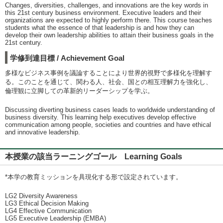
Changes, diversities, challenges, and innovations are the key words in
this 21st century business environment. Executive leaders and their
organizations are expected to highly perform there. This course teaches
students what the essence of that leadership is and how they can
develop their own leadership abilities to attain their business goals in the
21st century.
学修到達目標 / Achievement Goal
多様なビジネス事例を議論することにより世界的視野で多様化を理解す
る。このことを通じて、関わる人、社会、国との相互理解力を強化し、
倫理観に立脚しての革新的リーダーシップを学ぶ。
Discussing diverting business cases leads to worldwide understanding of
business diversity. This learning help executives develop effective
communication among people, societies and countries and have ethical
and innovative leadership.
本授業の該当ラーニングゴール Learning Goals
*本学の教育ミッションを具現化する形で設定されています。
LG2 Diversity Awareness
LG3 Ethical Decision Making
LG4 Effective Communication
LG5 Executive Leadership (EMBA)