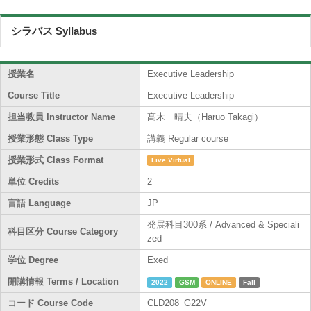
シラバス Syllabus
授業名
Executive Leadership
Course Title
Executive Leadership
担当教員 Instructor Name
髙木 晴夫（Haruo Takagi）
授業形態 Class Type
講義 Regular course
授業形式 Class Format
Live Virtual
単位 Credits
2
言語 Language
JP
発展科目300系 / Advanced & Speciali
科目区分 Course Category
zed
学位 Degree
Exed
開講情報 Terms / Location
2022
GSM
ONLINE
Fall
コード Course Code
CLD208_G22V