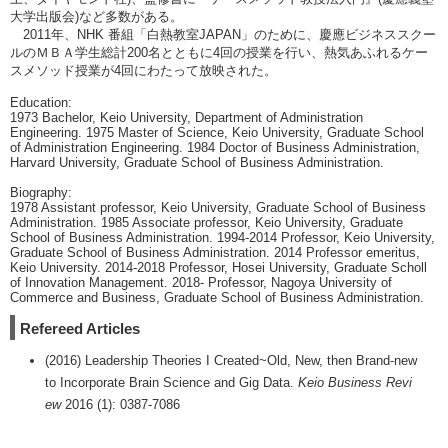
大学出版会)など多数がある。
2011年、NHK 番組「白熱教室JAPAN」のために、慶應ビジネススクー
ルのＭＢＡ学生総計200名とともに4回の授業を行い、熱気あふれるケー
スメソッド授業が4回にわたって放映された。
Education:
1973 Bachelor, Keio University, Department of Administration
Engineering. 1975 Master of Science, Keio University, Graduate School
of Administration Engineering. 1984 Doctor of Business Administration,
Harvard University, Graduate School of Business Administration.
Biography:
1978 Assistant professor, Keio University, Graduate School of Business
Administration. 1985 Associate professor, Keio University, Graduate
School of Business Administration. 1994-2014 Professor, Keio University,
Graduate School of Business Administration. 2014 Professor emeritus,
Keio University. 2014-2018 Professor, Hosei University, Graduate Scholl
of Innovation Management. 2018- Professor, Nagoya University of
Commerce and Business, Graduate School of Business Administration.
Refereed Articles
(2016) Leadership Theories I Created~Old, New, then Brand-new
to Incorporate Brain Science and Gig Data.
Keio Business Revi
ew
2016 (1): 0387-7086