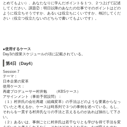
とめてもよい）、あなたなりに学んだポイントを１つ、２つ上げて記述
してください。課題②：明日以降のあなたの仕事でそのポイントはどの
ように役立ちそうですか、あるいは役立ちにくいですか、検討してくだ
さい（役立つ役立たないのどちらで書いてもよいです）。
●使用するケース
Day3の授業スケジュールの項に記載されている。
第4日（Day4）
Session 7
テーマ：
日本企業の変革
使用ケース：
再建プロデューサー村井勉 （KBSケース）
アサインメント（事前予習設問）：
（１）村井氏の会社再建（組織変革）の手法はどのような要素からなっ
ていたと考えるか。ケースは時系列で３つの事例を述べている。もし、
それらを一貫する村井氏なりの手法と言えるものがあれば抽出して下さ
い。
（２）あるいは、事例ごとに村井氏は若干なりとも学びを得て手法を変