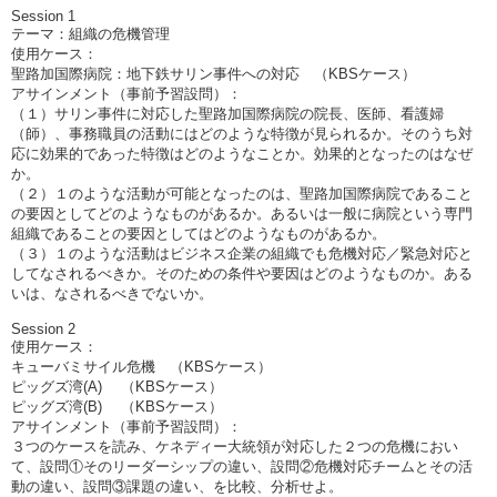
Session 1
テーマ：組織の危機管理
使用ケース：
聖路加国際病院：地下鉄サリン事件への対応 （KBSケース）
アサインメント（事前予習設問）：
（１）サリン事件に対応した聖路加国際病院の院長、医師、看護婦
（師）、事務職員の活動にはどのような特徴が見られるか。そのうち対
応に効果的であった特徴はどのようなことか。効果的となったのはなぜ
か。
（２）１のような活動が可能となったのは、聖路加国際病院であること
の要因としてどのようなものがあるか。あるいは一般に病院という専門
組織であることの要因としてはどのようなものがあるか。
（３）１のような活動はビジネス企業の組織でも危機対応／緊急対応と
してなされるべきか。そのための条件や要因はどのようなものか。ある
いは、なされるべきでないか。
Session 2
使用ケース：
キューバミサイル危機 （KBSケース）
ピッグズ湾(A) （KBSケース）
ピッグズ湾(B) （KBSケース）
アサインメント（事前予習設問）：
３つのケースを読み、ケネディー大統領が対応した２つの危機におい
て、設問①そのリーダーシップの違い、設問②危機対応チームとその活
動の違い、設問③課題の違い、を比較、分析せよ。