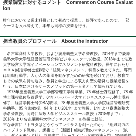
授業調査に対するコメント Comment on Course Evaluat
ion
昨年において２週末科目として初めて授業し、好評であったので、一部
ケースを入れ替えて、本年も同様の授業を行う。
担当教員のプロフィール About the Instructor
名古屋商科大学教授、および慶應義塾大学名誉教授。2014年まで慶應
義塾大学大学院経営管理研究科(ビジネススクール)教授。2018年まで法政
大学経営大学院イノベーションマネジメント研究科教授。長年にわたり
ＭＢＡ(経営学修士)課程で「組織マネジメント」科目を教えてきた。専門
は組織行動学。人が人の集団を動かすための研究を続けており、教育で
もその成果を持ち込み、教員と学生による双方向型の活発な授業運営を
行う。日本におけるケースメソッドの第一人者として知られている。
1973年慶應義塾大学工学部管理工学科卒業、75 年修士課程修了、78 年
博士課程単位取得退学。84年ハーバード大学ビジネススクール博士課程
修了、経営学博士号(DBA)取得。78 年慶應義塾大学大学院経営管理研究
科助手、85 年助教授、94 年より2014年まで教授。14年より慶應義塾大
学名誉教授。同時に法政大学ビジネススクール教授（2018年まで）。
2018年より名古屋商科大学ビジネススクール教授に就任。
主な著書に『トヨタはどうやってレクサスを創ったのか』『組織能力の
ハイブリッド戦略』、訳書に『【新版】組織行動のマネジメント』 (以
上、ダイヤモンド社)、監修書に『ケースメソッド教授法入門』(慶應義塾