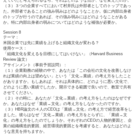
えていたと考えられるなら、それはどのような点か、なぜ変えたのか。
（３）３つの企業すべてにおいて村井氏は外部者としてのトップであっ
た。外部者であることの強み弱みはどのようなことか。仮に内部出身者
のトップが行うのであれば、その強み弱みにはどのようなことがある
か。特に内部出身者の弱みについてはどのような補強が必要か。
Session 8
テーマ：
米国企業では先に業績を上げると組織文化が変わる？
使用ケース：
「組織文化を変えるを目標にしてはいけない」（Harvard Business
Review 論文）
アサインメント（事前予習設問）：
（１）企業勤務の経験の中で、あなたは「この会社の文化を改善しなけ
れば業績の向上は望めない」という「文化→業績」の考え方をしたこと
がありますか。もしあれば、それは具体的に、どのように悪い文化で、
どのように悪い業績でしたか。開示できる範囲で良いので、教室で共有
させてください。
（２）その時に、あなたが「文化→業績」の考え方をしたのはなぜです
か。あなたはなぜ「業績→文化」の考え方をしなかったのですか。
（３）HBR論文の４人のCEOは「業績→文化」の考え方で経営改革をし
ました。彼らはなぜ「文化→業績」の考え方をとらずに、「業績→文
化」の考え方をしたのでしょうか。それぞれのCEOの人物的要因と、企
業の組織構造的要因、経営環境的要因とを考慮すると、あなたはどのよ
うな意見を持ちますか。