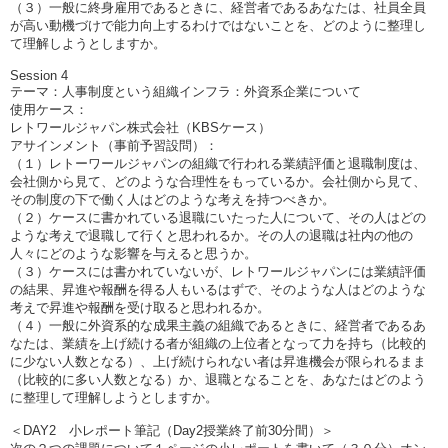
（３）一般に終身雇用であるときに、経営者であるあなたは、社員全員
が高い動機づけで能力向上するわけではないことを、どのように整理し
て理解しようとしますか。
Session 4
テーマ：人事制度という組織インフラ：外資系企業について
使用ケース：
レトワールジャパン株式会社（KBSケース）
アサインメント（事前予習設問）：
（１）レトーワールジャパンの組織で行われる業績評価と退職制度は、
会社側から見て、どのような合理性をもっているか。会社側から見て、
その制度の下で働く人はどのような考えを持つべきか。
（２）ケースに書かれている退職にいたった人について、その人はどの
ような考えで退職して行くと思われるか。その人の退職は社内の他の
人々にどのような影響を与えると思うか。
（３）ケースには書かれていないが、レトワールジャパンには業績評価
の結果、昇進や報酬を得る人もいるはずで、そのような人はどのような
考えで昇進や報酬を受け取ると思われるか。
（４）一般に外資系的な成果主義の組織であるときに、経営者であるあ
なたは、業績を上げ続ける者が組織の上位者となって力を持ち（比較的
に少ない人数となる）、上げ続けられない者は昇進機会が限られるまま
（比較的に多い人数となる）か、退職となることを、あなたはどのよう
に整理して理解しようとしますか。
＜DAY2 小レポート筆記（Day2授業終了前30分間）＞