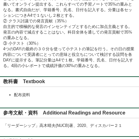
書いてオンライン提出する。これらすべての予習ノートで35%の重みと
なる。書式自由だが、学籍番号、氏名、日付を記入する。分量は各セッ
ションにつきA4で１ないし２枚とする。
② クラス討議での発言貢献（35%）
自主的で積極的な発言のインセンティブとするために加点主義とする。
発言の内容で減点することはない。科目全体を通しての発言貢献で35%
の重みとなる。
③ 小テスト（30%）
4つのDAYの最終の３０分を使って小テストの筆記を行う。その日の授業
内容について受講者にとっての意味と役立ちについて検討する設問を各
DAYに提示する。筆記分量はA4で１枚。学籍番号、氏名、日付を記入す
る。4回の小レポートで成績評価の30%の重みとなる。
教科書 Textbook
配布資料
参考文献・資料 Additional Readings and Resource
「リーダーシップ」高木晴夫(NUCB)著、2020、ディスカバー２１